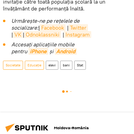
invitație către toată populația școlară la un
învățământ de performanță înaltă.
Urmărește-ne pe rețelele de
socializare:
|
Facebook
|
Twitter
|
VK
|
Odnoklassniki
|
Instagram
Accesaţi aplicaţiile mobile
pentru
iPhone
și
Android
Societate
Educație
elevi
bani
Stat
Moldova-România