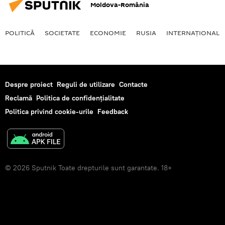
Moldova-România
POLITICĂ
SOCIETATE
ECONOMIE
RUSIA
INTERNAŢIONAL
Despre proiect
Reguli de utilizare
Contacte
Reclamă
Politica de confidențialitate
Politica privind cookie-urile
Feedback
© 2026 Sputnik Toate drepturile sunt garantate. 18+