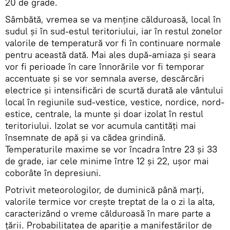
20 de grade.
Sâmbătă, vremea se va menține călduroasă, local în
sudul și în sud-estul teritoriului, iar în restul zonelor
valorile de temperatură vor fi în continuare normale
pentru această dată. Mai ales după-amiaza și seara
vor fi perioade în care înnorările vor fi temporar
accentuate și se vor semnala averse, descărcări
electrice și intensificări de scurtă durată ale vântului
local în regiunile sud-vestice, vestice, nordice, nord-
estice, centrale, la munte și doar izolat în restul
teritoriului. Izolat se vor acumula cantități mai
însemnate de apă și va cădea grindină.
Temperaturile maxime se vor încadra între 23 și 33
de grade, iar cele minime între 12 și 22, ușor mai
coborâte în depresiuni.
Potrivit meteorologilor, de duminică până marţi,
valorile termice vor crește treptat de la o zi la alta,
caracterizând o vreme călduroasă în mare parte a
țării. Probabilitatea de apariție a manifestărilor de