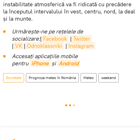
instabilitate atmosferică va fi ridicată cu precădere
la începutul intervalului în vest, centru, nord, la deal
și la munte.
Urmărește-ne pe rețelele de
socializare:
|
Facebook
|
Twitter
|
VK
|
Odnoklassniki
|
Instagram
Accesaţi aplicaţiile mobile
pentru
iPhone
și
Android
Societate
Prognoza meteo în România
Meteo
weekend