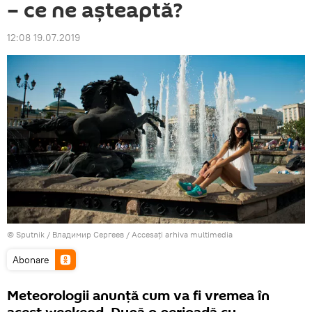
– ce ne aşteaptă?
12:08 19.07.2019
© Sputnik / Владимир Сергеев
/
Accesați arhiva multimedia
Abonare
Meteorologii anunţă cum va fi vremea în