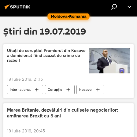
Moldova-România
Știri din 19.07.2019
Uitați de corupție! Premierul din Kosovo
a demisionat fiind acuzat de crime de
război!
19 Iulie 2019, 21:15
Internaţional
Corupție
Kosovo
crime de război
Marea Britanie, dezvăluiri din culisele negocierilor:
amânarea Brexit cu 5 ani
19 Iulie 2019, 20:45