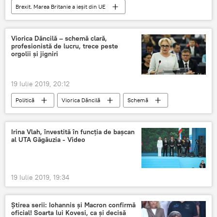
Brexit. Marea Britanie a ieșit din UE
Internaţional
Marea Britanie
Brexit
Viorica Dăncilă – schemă clară,
profesionistă de lucru, trece peste
orgolii și jigniri
19 Iulie 2019, 20:12
Politică
Viorica Dăncilă
Schemă
jigniri
Irina Vlah, învestită în funcția de bașcan
al UTA Găgăuzia - Video
19 Iulie 2019, 19:34
Știrea serii: Iohannis și Macron confirmă
oficial! Soarta lui Kovesi, ca și decisă