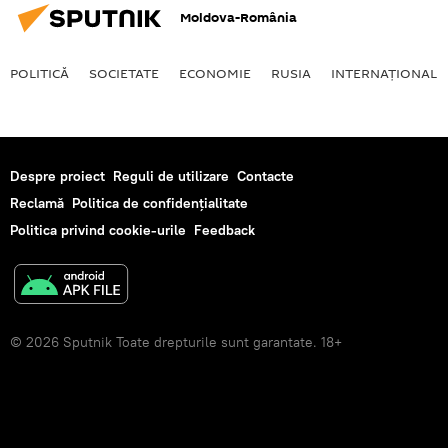
Moldova-România
POLITICĂ
SOCIETATE
ECONOMIE
RUSIA
INTERNAŢIONAL
Despre proiect
Reguli de utilizare
Contacte
Reclamă
Politica de confidențialitate
Politica privind cookie-urile
Feedback
© 2026 Sputnik Toate drepturile sunt garantate. 18+