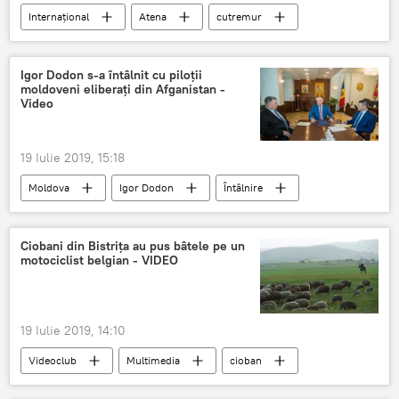
Internaţional
Atena
cutremur
Igor Dodon s-a întâlnit cu piloții
moldoveni eliberați din Afganistan -
Video
19 Iulie 2019, 15:18
Moldova
Igor Dodon
Întâlnire
piloți
Ciobani din Bistrița au pus bâtele pe un
motociclist belgian - VIDEO
19 Iulie 2019, 14:10
Videoclub
Multimedia
cioban
Oi
Motocicletă
Bătut