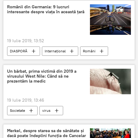
Românii din Germania: 9 lucruri
interesante despre viaţa în această ţară
19 Iulie 2019, 13:52
DIASPORĂ
Internaţional
Români
Germania
Un bărbat, prima victimă din 2019 a
virusului West Nile: Când să ne
prezentăm la medic
19 Iulie 2019, 13:46
Societate
virus
Merkel, despre starea sa de sănătate și
dacă poate îndeplini funcția de Cancelar