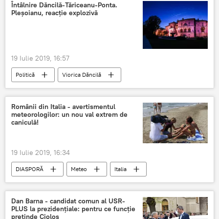
Întâlnire Dăncilă-Tăriceanu-Ponta.
Pleșoianu, reacție explozivă
19 Iulie 2019, 16:57
Politică
Viorica Dăncilă
Călin Popescu Tăriceanu
Victor Ponta
Liviu Pleșoianu
Românii din Italia - avertismentul
meteorologilor: un nou val extrem de
caniculă!
19 Iulie 2019, 16:34
DIASPORĂ
Meteo
Italia
Caniculă
Dan Barna - candidat comun al USR-
PLUS la prezidenţiale: pentru ce funcție
pretinde Cioloș