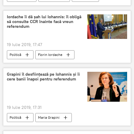
cetățeni
Iordache îi dă șah lui Iohannis: îl obligă
să consulte CCR înainte facă vreun
referendum
19 Iulie 2019, 17:47
Politică
Florin Iordache
Klaus Iohannis
CCR
Grapini îl desființează pe Iohannis și îi
cere banii înapoi pentru referendum
19 Iulie 2019, 17:31
Politică
Maria Grapini
Klaus Iohannis
Referendum
bani