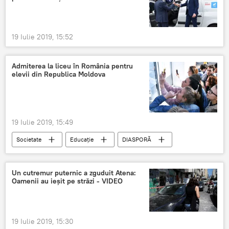
19 Iulie 2019, 15:52
Admiterea la liceu în România pentru
elevii din Republica Moldova
19 Iulie 2019, 15:49
Societate
Educație
DIASPORĂ
Moldova
admitere
licee
România
Un cutremur puternic a zguduit Atena:
Oamenii au ieșit pe străzi - VIDEO
19 Iulie 2019, 15:30