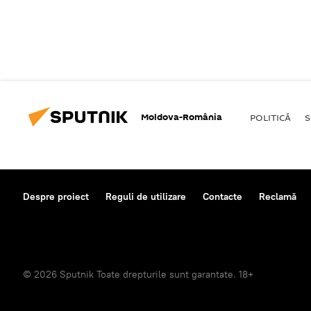
Moldova-România
POLITICĂ
S
Despre proiect
Reguli de utilizare
Contacte
Reclamă
© 2026 Sputnik Toate drepturile sunt garantate. 18+