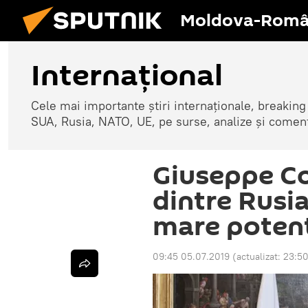
Moldova-Româ
Internaţional
Cele mai importante știri internaționale, breaking
SUA, Rusia, NATO, UE, pe surse, analize și coment
Giuseppe Co
dintre Rusia 
mare potenț
09:45 05.07.2019
(actualizat:
23:50