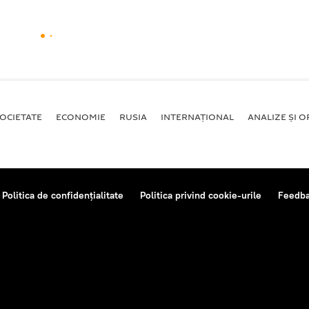
OCIETATE
ECONOMIE
RUSIA
INTERNAŢIONAL
ANALIZE ȘI OP
Politica de confidențialitate
Politica privind cookie-urile
Feedb