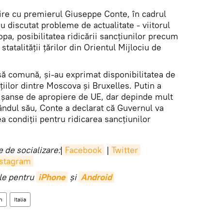
lnire cu premierul Giuseppe Conte, în cadrul
e au discutat probleme de actualitate - viitorul
ropa, posibilitatea ridicării sancțiunilor precum
statalității țărilor din Orientul Mijlociu de
să comună, și-au exprimat disponibilitatea de
țiilor dintre Moscova și Bruxelles. Putin a
 șanse de apropiere de UE, dar depinde mult
ândul său, Conte a declarat că Guvernul va
a condiții pentru ridicarea sancțiunilor
 de socializare:
|
Facebook
|
Twitter
nstagram
ile pentru
iPhone
și
Android
n
Italia