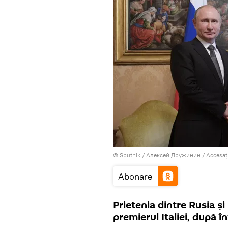
© Sputnik / Алексей Дружинин
/
Accesaț
Abonare
Prietenia dintre Rusia și
premierul Italiei, după î