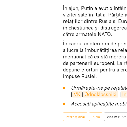
În ajun, Putin a avut o întâ
vizitei sale în Italia. Părțil
relațiilor dintre Rusia și Eu
în chestiunea și distrugerea 
către armatele NATO.
În cadrul conferinței de pre
a lucra la îmbunătățirea rela
menționat că există mereru
de partenerii europeni. La r
depune eforturi pentru a cre
impuse Rusiei.
Urmărește-ne pe rețelele
|
VK
|
Odnoklassniki
|
I
Accesaţi aplicaţiile mob
Internaţional
Rusia
Vladimir Puti