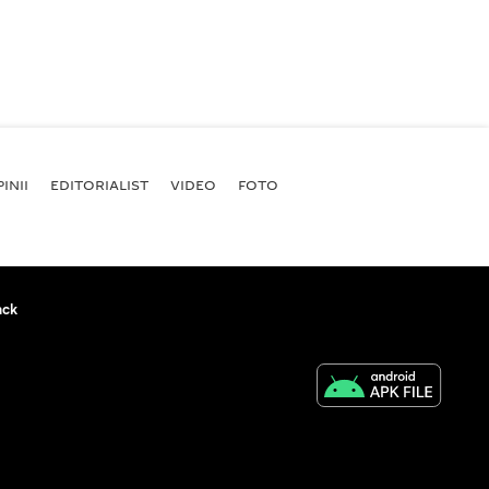
INII
EDITORIALIST
VIDEO
FOTO
ack