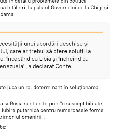
scute în detaliu problemele din politica
uă întâlniri: la palatul Guvernului de la Chigi și
Madama.
cesității unei abordări deschise și
ui, care ar trebui să ofere soluții la
e, începând cu Libia și încheind cu
 Venezuela", a declarat Conte.
te juca un rol determinant în soluționarea
ia și Rusia sunt unite prin "o susceptibilitate
 o iubire puternică pentru numeroasele forme
trimoniul omenirii".
te