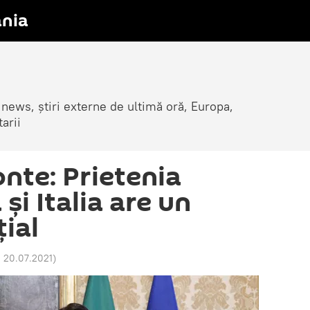
nia
 news, știri externe de ultimă oră, Europa,
arii
nte: Prietenia
și Italia are un
ial
 20.07.2021
)