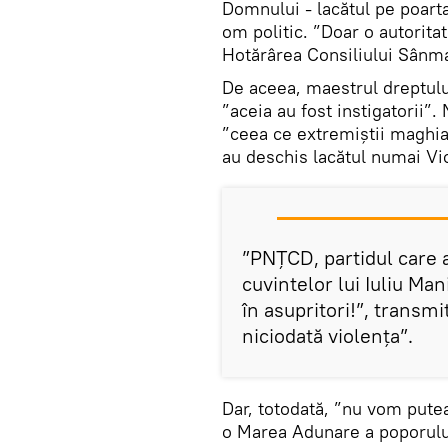
Domnului - lacătul pe poarta
om politic. ”Doar o autorita
Hotărârea Consiliului Sânma
De aceea, maestrul dreptului
”aceia au fost instigatorii”.
”ceea ce extremiștii maghiar
au deschis lacătul numai Vi
”PNȚCD, partidul care 
cuvintelor lui Iuliu Ma
în asupritori!”, transm
niciodată violența”.
Dar, totodată, ”nu vom putea 
o Marea Adunare a poporului