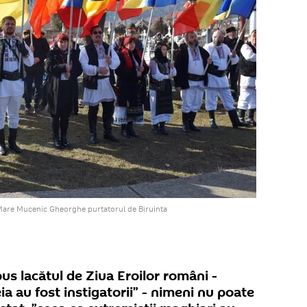
Mare Mucenic Gheorghe purtatorul de Biruinta
pus lacătul de Ziua Eroilor români -
ia au fost instigatorii” - nimeni nu poate