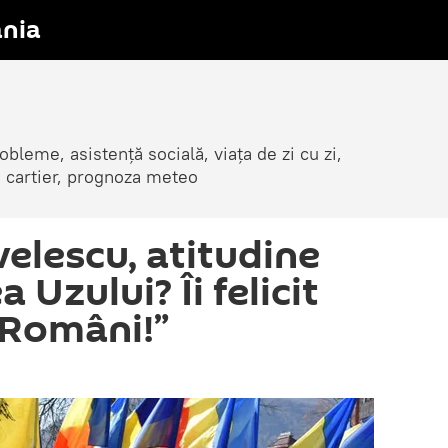
nia
obleme, asistență socială, viața de zi cu zi,
in cartier, prognoza meteo
elescu, atitudine
 Uzului? Îi felicit
 Români!”