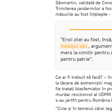
Sânmartin, validată de Consi
Trimiterea jandarmilor a fos
măsurile au fost înțelepte -
”Eroii zilei au fost, în
mesajul său
, argument
mers la cimitir pentru 
pentru patrie”.
Ce ar fi trebuit să facă? – î
la tăcere de extremiștii mag
fie tratați blasfemiator în p
murdar revizionist al UDMR ș
s-au jertfit pentru România
”Cine și în temeiul cărei leg