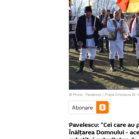
© Photo :
Facebook / Fratia Ortodoxa Sf. 
Abonare
Pavelescu: ”Cei care au 
Înălțarea Domnului - ace