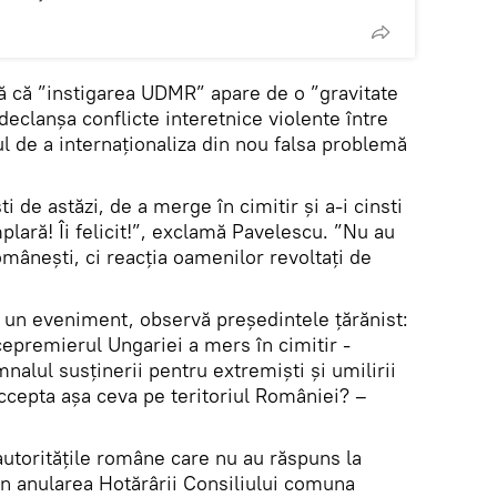
 că ”instigarea UDMR” apare de o ”gravitate
declanșa conflicte interetnice violente între
l de a internaționaliza din nou falsa problemă
 de astăzi, de a merge în cimitir și a-i cinsti
plară! Îi felicit!”, exclamă Pavelescu. ”Nu au
omânești, ci reacția oamenilor revoltați de
oc un eveniment, observă președintele țărănist:
epremierul Ungariei a mers în cimitir -
nalul susținerii pentru extremiști și umilirii
cepta așa ceva pe teritoriul României? –
autoritățile române care nu au răspuns la
in anularea Hotărârii Consiliului comuna