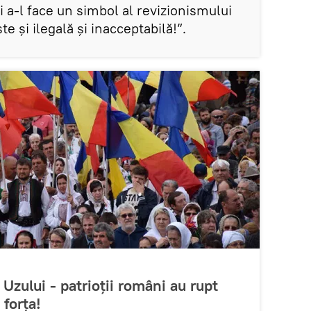
i a-l face un simbol al revizionismului
e și ilegală și inacceptabilă!”.
 Uzului - patrioții români au rupt
 forța!