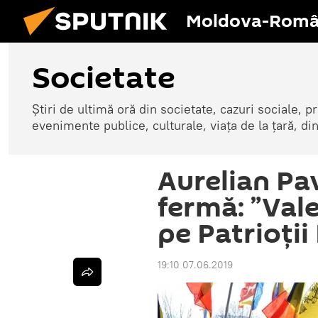
Moldova-Româ
Societate
Știri de ultimă oră din societate, cazuri sociale, pr
evenimente publice, culturale, viața de la țară, d
Aurelian Pav
fermă: ”Valea
pe Patrioții
19:10 07.06.2019