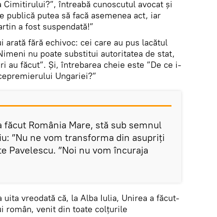
 Cimitirului?”, întreabă cunoscutul avocat și
te publică putea să facă asemenea act, iar
rtin a fost suspendată!”
 arată fără echivoc: cei care au pus lacătul
 Nimeni nu poate substitui autoritatea de stat,
i au făcut”. Și, întrebarea cheie este ”De ce i-
cepremierului Ungariei?”
a făcut România Mare, stă sub semnul
niu: ”Nu ne vom transforma din asupriți
ite Pavelescu. ”Noi nu vom încuraja
uita vreodată că, la Alba Iulia, Unirea a făcut-
 român, venit din toate colțurile