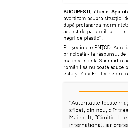
BUCUREȘTI, 7 iunie, Sputni
avertizam asupra situației d
după profanarea mormintelor
aspect de para-militari - ex
negri de plastic”.
Președintele PNȚCD, Aurelia
principală - la răspunsul de
maghiare de la Sânmartin au 
românii să nu poată aduce om
este și Ziua Eroilor pentru 
”Autoritățile locale ma
sfidat, din nou, o într
Mai mult, ”Cimitirul de
internațional, iar pret