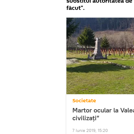
substitui autoritatea de 
făcut”.
Societate
Martor ocular la Vale
civilizați”
7 Iunie 2019, 15:20