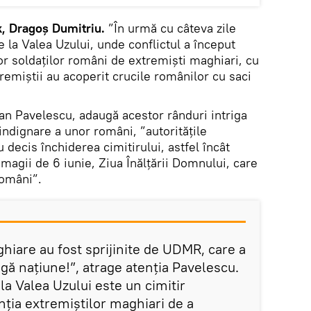
k, Dragoș Dumitriu.
”În urmă cu câteva zile
e la Valea Uzului, unde conflictul a început
 soldaților români de extremiști maghiari, cu
tremiștii au acoperit crucile românilor cu saci
n Pavelescu, adaugă acestor rânduri intriga
 indignare a unor români, ”autoritățile
decis închiderea cimitirului, astfel încât
agii de 6 iunie, Ziua Înălțării Domnului, care
români”.
ghiare au fost sprijinite de UDMR, care a
eagă națiune!”, atrage atenția Pavelescu.
 la Valea Uzului este un cimitir
enția extremiștilor maghiari de a