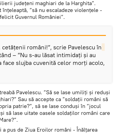
lierii județeni maghiari de la Harghita”.
t înțeleaptă, ”să nu escaladeze violențele -
 felicit Guvernul României”.
să, cetățenii români!”, scrie Pavelescu în
ând – ”Nu s-au lăsat intimidați și au
a face slujba cuvenită celor morți acolo,
ntreabă Pavelescu. ”Să se lase umiliți și reduși
hiari?” Sau să accepte ca ”soldații români să
ropria patrie?”, să se lase conduși în ”jocul
i să lase uitate oasele soldaților români care
 Mare?”.
i a pus de Ziua Eroilor români - Înălțarea