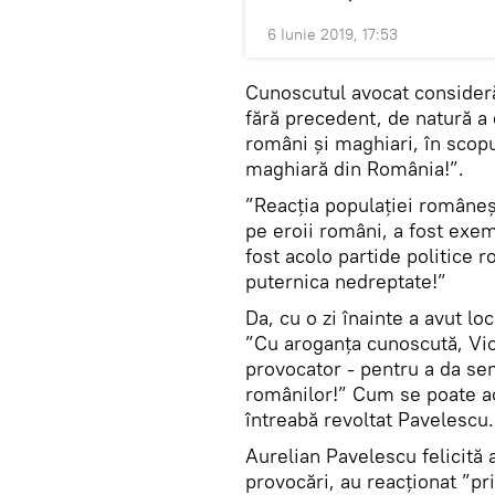
6 Iunie 2019, 17:53
Cunoscutul avocat consideră
fără precedent, de natură a 
români și maghiari, în scopu
maghiară din România!”.
”Reacția populației românești
pe eroii români, a fost exem
fost acolo partide politice r
puternica nedreptate!”
Da, cu o zi înainte a avut l
”Cu aroganța cunoscută, Vic
provocator - pentru a da sem
românilor!” Cum se poate ac
întreabă revoltat Pavelescu.
Aurelian Pavelescu felicită 
provocări, au reacționat ”pr