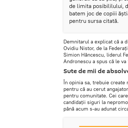
de limita posibililului,
batem joc de copiii ășt
pentru sursa citată.
Demnitarul a explicat că a di
Ovidiu Nistor, de la Federaț
Simion Hăncescu, liderul Fe
Andronescu a spus că le va t
Sute de mii de absolv
În opinia sa, trebuie create
pentru că au cerut angajatori
pentru comunitate. Cei care
candidații siguri la neprom
până acum s-au adunat circ