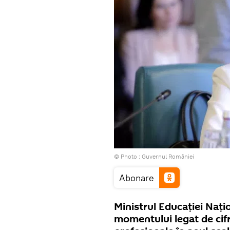
© Photo :
Guvernul României
Abonare
Ministrul Educației Nați
momentului legat de cifra