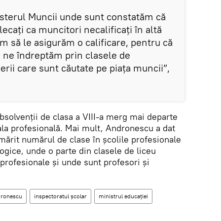
sterul Muncii unde sunt constatăm că
ecați ca muncitori necalificați în altă
ăm să le asigurăm o calificare, pentru că
să ne îndreptăm prin clasele de
rii care sunt căutate pe piața muncii”,
bsolvenții de clasa a VIII-a merg mai departe
școala profesională. Mai mult, Andronescu a dat
mărit numărul de clase în școlile profesionale
ogice, unde o parte din clasele de liceu
 profesionale și unde sunt profesori și
dronescu
inspectoratul școlar
ministrul educației