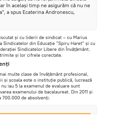
 dar în același timp ne asigurăm că nu ne
ia”, a spus Ecaterina Andronescu,
scutat și cu liderii de sindicat – cu Marius
ia Sindicatelor din Educație ”Spiru Haret” și cu
derației Sindicatelor Libere din Învățământ.
rimite și lor cifrele corectate.
enți
 mai multe clase de învățământ profesional,
i și școala este o instituție publică, lucrează
 nu iau 5 la examenul de evaluare sunt
ovarea examenului de bacalaureat. Din 2011 și
a 700.000 de absolvenți.