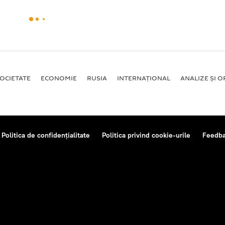
OCIETATE
ECONOMIE
RUSIA
INTERNAŢIONAL
ANALIZE ȘI OP
Politica de confidențialitate
Politica privind cookie-urile
Feedb