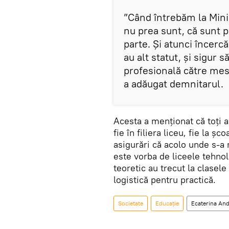
”Când întrebăm la Mini
nu prea sunt, că sunt pl
parte. Și atunci încerc
au alt statut, și sigur 
profesională către mese
a adăugat demnitarul.
Acesta a menționat că toți a
fie în filiera liceu, fie la 
asigurări că acolo unde s-a 
este vorba de liceele tehnol
teoretic au trecut la clasele
logistică pentru practică.
Societate
Educație
Ecaterina An