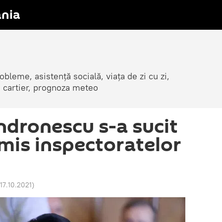
nia
obleme, asistență socială, viața de zi cu zi,
in cartier, prognoza meteo
ndronescu s-a sucit
rimis inspectoratelor
 17.10.2021
)