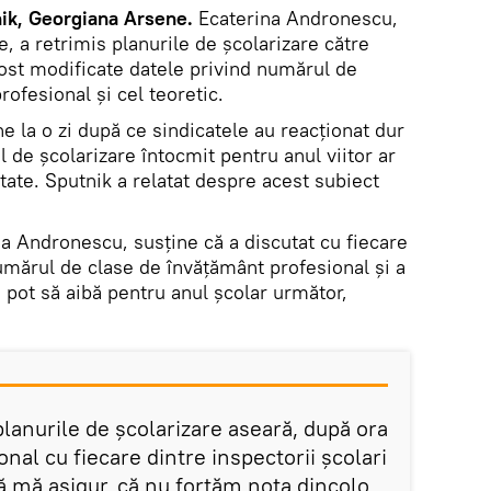
ik, Georgiana Arsene.
Ecaterina Andronescu,
e, a retrimis planurile de școlarizare către
fost modificate datele privind numărul de
rofesional și cel teoretic.
e la o zi după ce sindicatele au reacționat dur
ul de școlarizare întocmit pentru anul viitor ar
itate. Sputnik a relatat despre acest subiect
na Andronescu, susține că a discutat cu fiecare
umărul de clase de învățământ profesional și a
e pot să aibă pentru anul școlar următor,
lanurile de școlarizare aseară, după ora
onal cu fiecare dintre inspectorii școlari
 să mă asigur, că nu forțăm nota dincolo