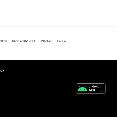
INII
EDITORIALIST
VIDEO
FOTO
ack