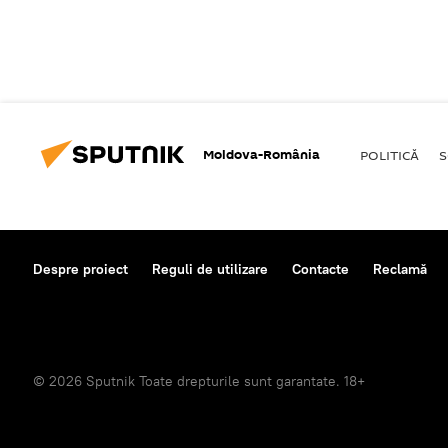
Moldova-România
POLITICĂ
S
Despre proiect
Reguli de utilizare
Contacte
Reclamă
© 2026 Sputnik Toate drepturile sunt garantate. 18+