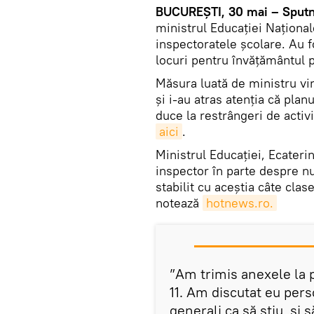
BUCUREȘTI, 30 mai – Sputn
ministrul Educației Național
inspectoratele școlare. Au 
locuri pentru învățământul p
Măsura luată de ministru vin
și i-au atras atenția că plan
duce la restrângeri de activ
aici
.
Ministrul Educației, Ecateri
inspector în parte despre n
stabilit cu aceștia câte clas
notează
hotnews.ro.
”Am trimis anexele la p
11. Am discutat eu pers
generali ca să știu, și