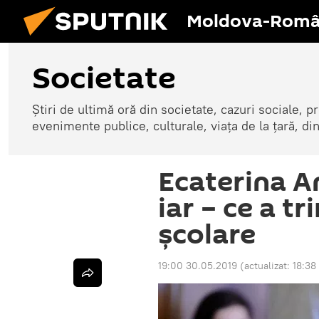
Moldova-Româ
Societate
Știri de ultimă oră din societate, cazuri sociale, pr
evenimente publice, culturale, viața de la țară, d
Ecaterina A
iar – ce a t
școlare
19:00 30.05.2019
(actualizat:
18:38