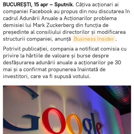
BUCUREȘTI, 15 apr – Sputnik
. Câțiva acționari ai
companiei Facebook au propus din nou discutarea în
cadrul Adunării Anuale a Acționarilor problema
demisiei lui Mark Zuckerberg din funcția de
președinte al consiliului directorilor și modificarea
structurii companiei, anunță
Business Insider
.
Potrivit publicației, compania a notificat comisia cu
privire la hârtiile de valoare și burse despre
desfășurarea adunării anuale a acționarilor pe 30
mai și a confirmat propunerea înaintată de
investitori, care va fi supusă votului.