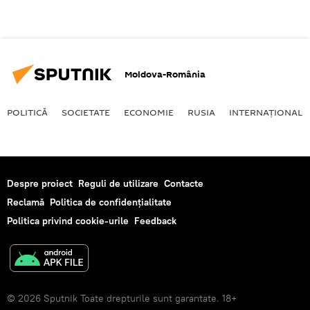
Moldova-România
POLITICĂ
SOCIETATE
ECONOMIE
RUSIA
INTERNAŢIONAL
Despre proiect
Reguli de utilizare
Contacte
Reclamă
Politica de confidențialitate
Politica privind cookie-urile
Feedback
© 2026 Sputnik Toate drepturile sunt garantate. 18+