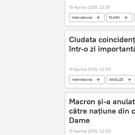
15 Aprilie 2019, 22:37
Internaţional
FLASH
Incediu de la catedrala Notre Dame din
Ciudata coincidență
într-o zi important
15 Aprilie 2019, 22:09
Internaţional
ANALIZE
Incediu de la catedrala Notre Dame din
Macron şi-a anulat
către națiune din 
Dame
15 Aprilie 2019, 22:03