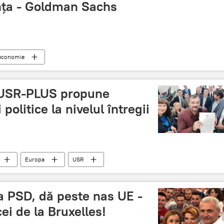
nța - Goldman Sachs
economie
 USR-PLUS propune
 politice la nivelul întregii
Europa
USR
a PSD, dă peste nas UE -
ei de la Bruxelles!