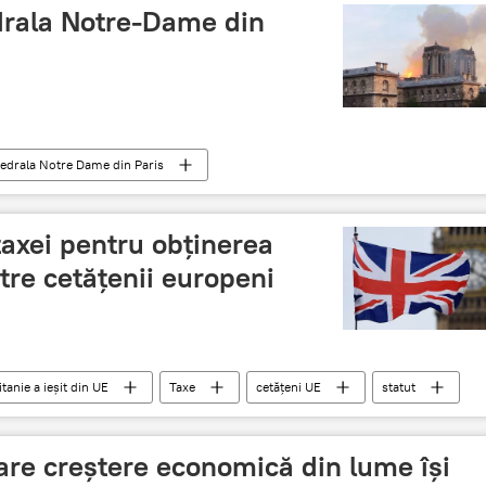
drala Notre-Dame din
atedrala Notre Dame din Paris
 taxei pentru obţinerea
tre cetăţenii europeni
tanie a ieșit din UE
Taxe
cetățeni UE
statut
are creștere economică din lume își