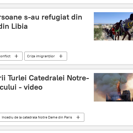
rsoane s-au refugiat din
din Libia
onflict
Criza imigranților
i Turlei Catedralei Notre-
ului - video
Incediu de la catedrala Notre Dame din Paris