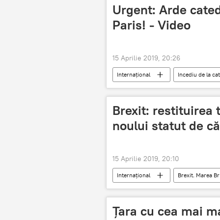
Urgent: Arde cate
Paris! - Video
15 Aprilie 2019, 20:26
Internaţional
Incediu de la c
Brexit: restituirea
noului statut de că
15 Aprilie 2019, 20:10
Internaţional
Brexit. Marea Bri
Brexit
Țara cu cea mai m