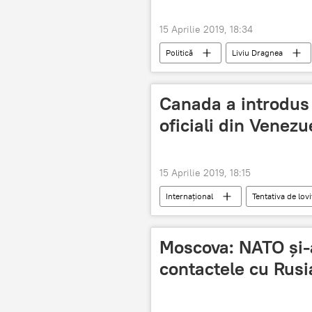
15 Aprilie 2019, 18:34
Politică
Liviu Dragnea
Canada a introdus 
oficiali din Venezu
15 Aprilie 2019, 18:15
Internaţional
Tentativa de lov
Sancțiuni
Moscova: NATO și-a
contactele cu Rusi