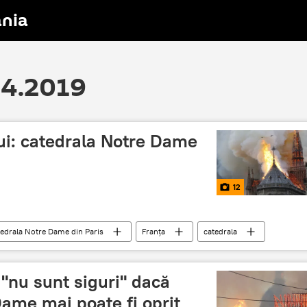
nia
.04.2019
ui: catedrala Notre Dame
12
atedrala Notre Dame din Paris
Franța
catedrala
ncendiu
Foto
 "nu sunt siguri" dacă
Dame mai poate fi oprit