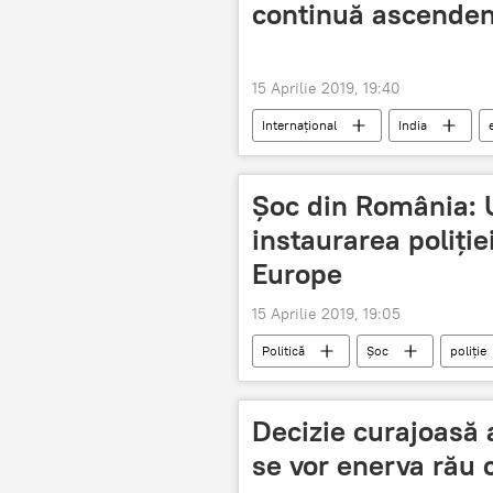
continuă ascende
15 Aprilie 2019, 19:40
Internaţional
India
Șoc din România:
instaurarea poliției
Europe
15 Aprilie 2019, 19:05
Politică
Șoc
poliție
Decizie curajoasă 
se vor enerva rău c