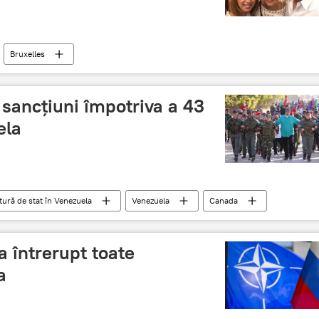
Bruxelles
sancțiuni împotriva a 43
ela
itură de stat în Venezuela
Venezuela
Canada
 întrerupt toate
a