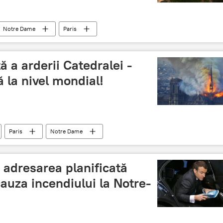
Notre Dame
Paris
 Paris
incendiu
 a arderii Catedralei -
ă la nivel mondial!
Paris
Notre Dame
 Paris
incendiu
 adresarea planificată
cauza incendiului la Notre-