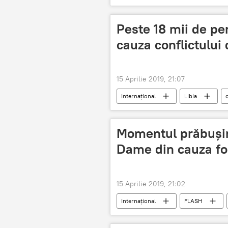
Peste 18 mii de pe
cauza conflictului 
15 Aprilie 2019, 21:07
Internaţional
Libia
c
Momentul prăbuşiri
Dame din cauza foc
15 Aprilie 2019, 21:02
Internaţional
FLASH