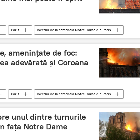
Paris
Incediu de la catedrala Notre Dame din Paris
, ameninţate de foc:
ea adevărată și Coroana
Paris
Incediu de la catedrala Notre Dame din Paris
re unul dintre turnurile
in fața Notre Dame