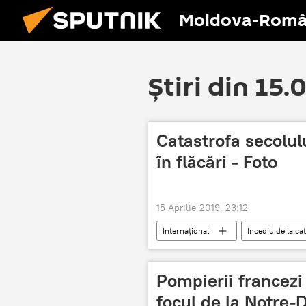
Moldova-Româ
Știri din 15
Catastrofa secolul
în flăcări - Foto
15 Aprilie 2019, 23:12
Internaţional
Incediu de la c
Notre Dame
Paris
i
Pompierii francezi
focul de la Notre-