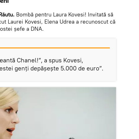
ieni
Răutu.
Bombă pentru Laura Kovesi! Invitată să
ut Laurei Kovesi, Elena Udrea a recunoscut că
fostei șefe a DNA.
geantă Chanel!”, a spus Kovesi,
cestei genți depășește 5.000 de euro”.