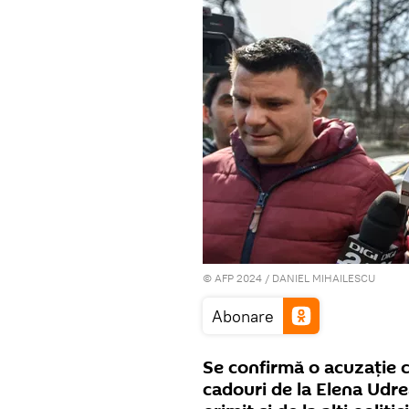
© AFP 2024 / DANIEL MIHAILESCU
Abonare
Se confirmă o acuzație c
cadouri de la Elena Udre