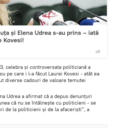
uța și Elena Udrea s-au prins – iată
e Kovesi!
3, celebra și controversata politiciană a
u pe care i l-a făcut Laurei Kovesi - atât ea
făcut diverse cadouri de valoare temutei
ena Udrea a afirmat că a depus denunţuri
unea că nu se întâlneşte cu politicieni - se
 de la politicieni şi de la afacerişti”, a