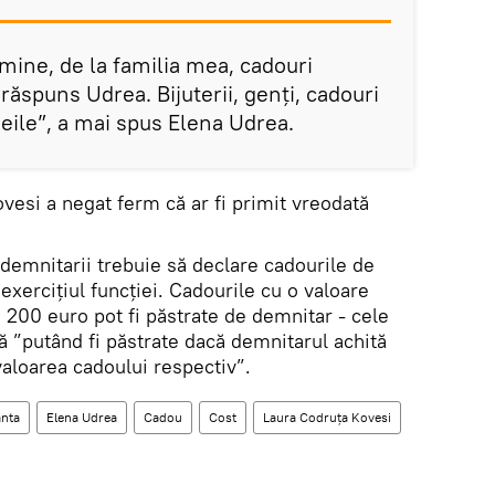
 mine, de la familia mea, cadouri
ăspuns Udrea. Bijuterii, genţi, cadouri
eile”, a mai spus Elena Udrea.
vesi a negat ferm că ar fi primit vreodată
demnitarii trebuie să declare cadourile de
exerciţiul funcţiei. Cadourile cu o valoare
200 euro pot fi păstrate de demnitar - cele
 ”putând fi păstrate dacă demnitarul achită
valoarea cadoului respectiv”.
nta
Elena Udrea
Cadou
Cost
Laura Codruța Kovesi