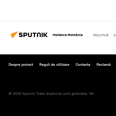
Moldova-România
POLITICĂ
S
Despre proiect
Reguli de utilizare
Contacte
Reclamă
© 2026 Sputnik Toate drepturile sunt garantate. 18+