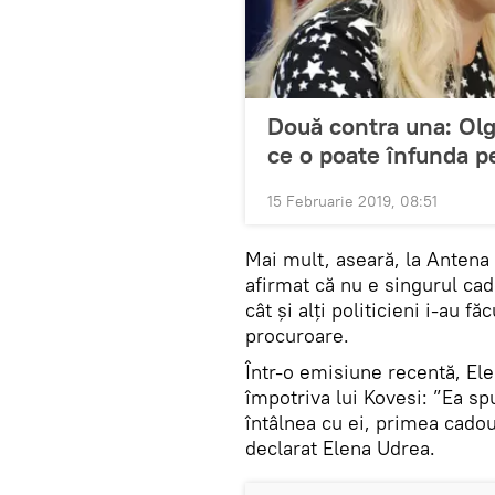
Două contra una: Olg
ce o poate înfunda p
15 Februarie 2019, 08:51
Mai mult, aseară, la Antena 
afirmat că nu e singurul cado
cât și alți politicieni i-au 
procuroare.
Într-o emisiune recentă, El
împotriva lui Kovesi: ”Ea sp
întâlnea cu ei, primea cadouri
declarat Elena Udrea.