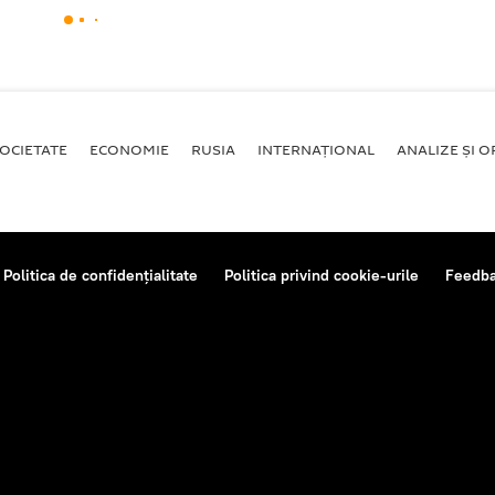
OCIETATE
ECONOMIE
RUSIA
INTERNAŢIONAL
ANALIZE ȘI OP
Politica de confidențialitate
Politica privind cookie-urile
Feedb