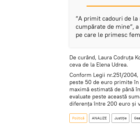
”A primit cadouri de la
cumpărate de mine”, a r
pe care le primesc fem
De curând, Laura Codruța Ko
ceva de la Elena Udrea.
Conform Legii nr.251/2004, 
peste 50 de euro primite în 
maximă estimată de până în 
evaluate peste această sumă
diferenţa între 200 euro şi 
Politică
ANALIZE
Justiție
Gea