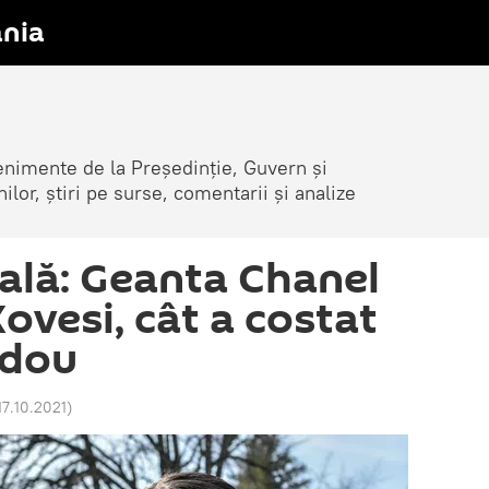
nia
venimente de la Președinție, Guvern și
nilor, știri pe surse, comentarii și analize
tală: Geanta Chanel
ovesi, cât a costat
adou
17.10.2021
)