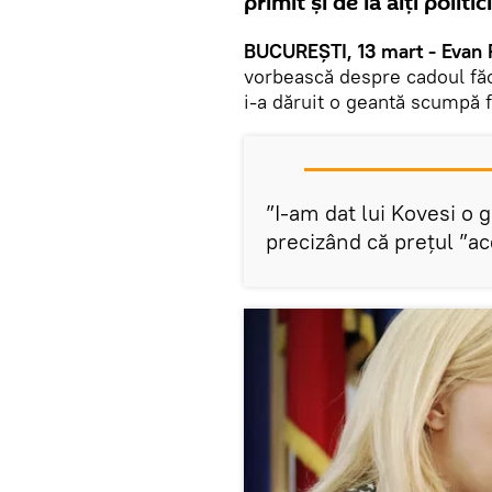
primit și de la alți politic
BUCUREȘTI, 13 mart - Evan 
vorbească despre cadoul făc
i-a dăruit o geantă scumpă 
”I-am dat lui Kovesi o 
precizând că prețul ”a