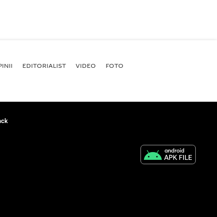
INII
EDITORIALIST
VIDEO
FOTO
ack