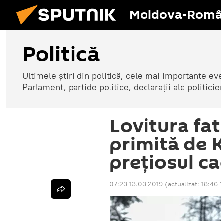
Moldova-Româ
Politică
Ultimele știri din politică, cele mai importante e
Parlament, partide politice, declarații ale politicie
Lovitura fa
primită de K
prețiosul c
07:23 13.03.2019
(actualizat:
18:46 