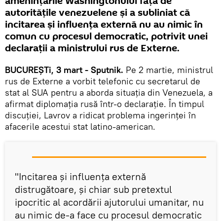
amenințările Washingtonului față de
autoritățile venezuelene și a subliniat că
incitarea și influența externă nu au nimic în
comun cu procesul democratic, potrivit unei
declarații a ministrului rus de Externe.
BUCUREŞTi, 3 mart - Sputnik.
Pe 2 martie, ministrul
rus de Externe a vorbit telefonic cu secretarul de
stat al SUA pentru a aborda situația din Venezuela, a
afirmat diplomația rusă într-o declarație. În timpul
discuției, Lavrov a ridicat problema ingerinţei în
afacerile acestui stat latino-american.
"Incitarea și influența externă
distrugătoare, și chiar sub pretextul
ipocritic al acordării ajutorului umanitar, nu
au nimic de-a face cu procesul democratic