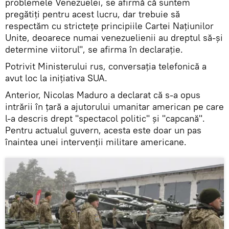
problemele Venezuelei, se afirmă că suntem
pregătiți pentru acest lucru, dar trebuie să
respectăm cu strictețe principiile Cartei Națiunilor
Unite, deoarece numai venezuelienii au dreptul să-şi
determine viitorul", se afirma în declaraţie.
Potrivit Ministerului rus, conversația telefonică a
avut loc la inițiativa SUA.
Anterior, Nicolas Maduro a declarat că s-a opus
intrării în țară a ajutorului umanitar american pe care
l-a descris drept "spectacol politic" și "capcană".
Pentru actualul guvern, acesta este doar un pas
înaintea unei intervenții militare americane.