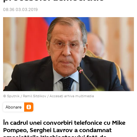
08:36 03.03.2019
© Sputnik / Ramil Sitdikov
/
Accesați arhiva multimedia
Abonare
În cadrul unei convorbiri telefonice cu Mike
Pompeo, Serghei Lavrov a condamnat