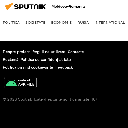
Moldova-România
POLITICĂ
SOCIETATE
ECONOMIE
RUSIA
INTERNAŢIONAL
Despre proiect
Reguli de utilizare
Contacte
Reclamă
Politica de confidențialitate
Politica privind cookie-urile
Feedback
© 2026 Sputnik Toate drepturile sunt garantate. 18+