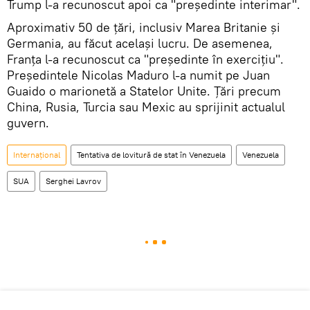
Trump l-a recunoscut apoi ca "președinte interimar".
Aproximativ 50 de țări, inclusiv Marea Britanie și
Germania, au făcut același lucru. De asemenea,
Franța l-a recunoscut ca "președinte în exerciţiu".
Președintele Nicolas Maduro l-a numit pe Juan
Guaido o marionetă a Statelor Unite. Țări precum
China, Rusia, Turcia sau Mexic au sprijinit actualul
guvern.
Internaţional
Tentativa de lovitură de stat în Venezuela
Venezuela
SUA
Serghei Lavrov