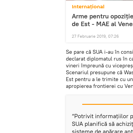
Internaţional
Arme pentru opoziţie
de Est - MAE al Vene
27 Februarie 2019, 07:26
Se pare că SUA i-au în consi
declarat diplomatul rus în c
vineri împreună cu vicepreș
Scenariul presupune că Was
Est pentru a le trimite cu un
apropierea frontierei cu Ve
“Potrivit informațiilor 
SUA planifică să achizi
sisteme de apărare anti