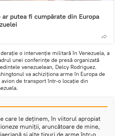
 ar putea fi cumpărate din Europa
zuelei
derație o intervenție militară în Venezuela, a
adrul unei conferințe de presă organizată
edintele venezuelean, Delcy Rodriguez.
hingtonul va achiziționa arme în Europa de
 avion de transport într-o locație din
nezuela.
pe care le deținem, în viitorul apropiat
ționeze muniții, aruncătoare de mine,
aeriană și alte tipuri de arme într-o