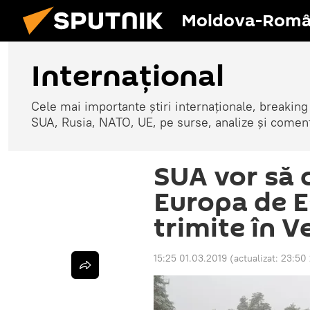
Moldova-Româ
Internaţional
Cele mai importante știri internaționale, breaking
SUA, Rusia, NATO, UE, pe surse, analize și coment
SUA vor să
Europa de E
trimite în V
15:25 01.03.2019
(actualizat:
23:50 