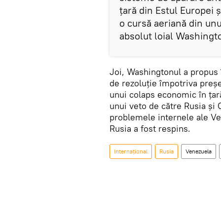
țară din Estul Europei 
o cursă aeriană din unu
absolut loial Washingto
Joi, Washingtonul a propus 
de rezoluție împotriva preș
unui colaps economic în țar
unui veto de către Rusia și 
problemele internele ale Ve
Rusia a fost respins.
Internaţional
Rusia
Venezuela