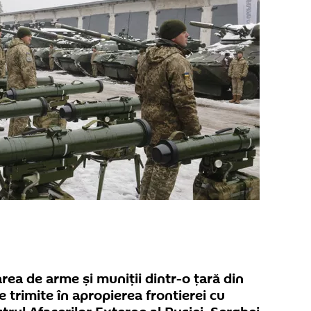
rea de arme și muniții dintr-o țară din
 trimite în apropierea frontierei cu