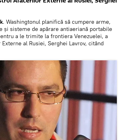
trul Afacerilor Externe al Rusiei, Serghei
ik
. Washingtonul planifică să cumpere arme,
e și sisteme de apărare antiaeriană portabile
entru a le trimite la frontiera Venezuelei, a
r Externe al Rusiei, Serghei Lavrov, citând