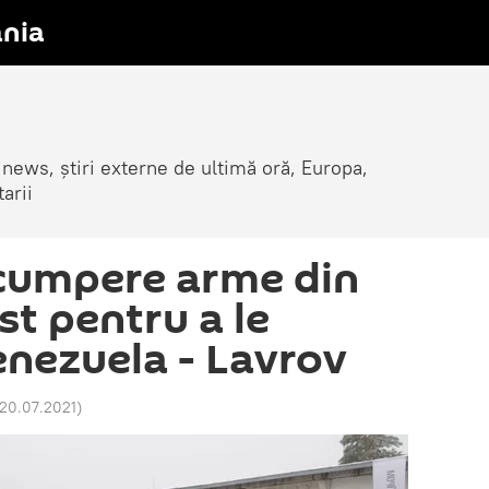
nia
 news, știri externe de ultimă oră, Europa,
arii
 cumpere arme din
st pentru a le
enezuela - Lavrov
20.07.2021
)