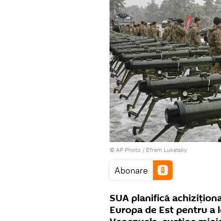
© AP Photo / Efrem Lukatsky
Abonare
SUA planifică achiziționa
Europa de Est pentru a le