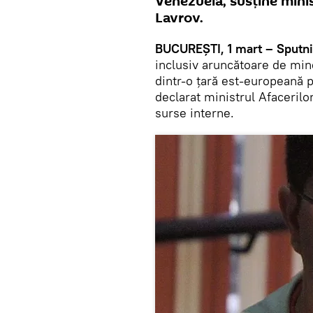
Venezuela, susține minis
Lavrov.
BUCUREȘTI, 1 mart – Sputn
inclusiv aruncătoare de min
dintr-o țară est-europeană p
declarat ministrul Afacerilo
surse interne.