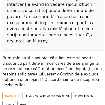
intervenţie având în vedere riscul izbucnirii
unei crize constituționale determinate de
guvern. Un scenariu fără acord ar trebui
exclus imediat de prim-ministru, pentru a
evita acest haos. Nu există absolut niciun
sprijin parlamentar pentru acest lucru”, a
declarat Ian Murray.
Prim-ministrul a anunțat că plănuieşte să poarte
discuţii cu partidele în încercarea de a se ajunge la
un rezultat care să îi mulţumească pe deputați, dar a
respins solicitarea lui Jeremy Corbyn de a exclude
opțiunea unei ieşiri fără acord înainte de începerea
dezbaterilor.
Internaţional
Brexit. Marea Britanie a ieșit din UE
Marea Britanie
Armata
Brexit