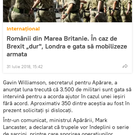
Internaţional
Românii din Marea Britanie. În caz de
Brexit „dur", Londra e gata să mobilizeze
armata
31 Iulie 2018, 15:42
Gavin Williamson, secretarul pentru Apărare, a
anunţat luna trecută că 3.500 de militari sunt gata să
intervină pentru a acorda ajutor în cazul unei ieşiri
fără acord. Aproximativ 350 dintre aceştia au fost în
prezent solicitaţi şi dislocaţi.
Într-un comunicat, ministrul Apărării, Mark
Lancaster, a declarat că trupele vor îndeplini o serie
de sarcini, printre care sporirea operațiunilor