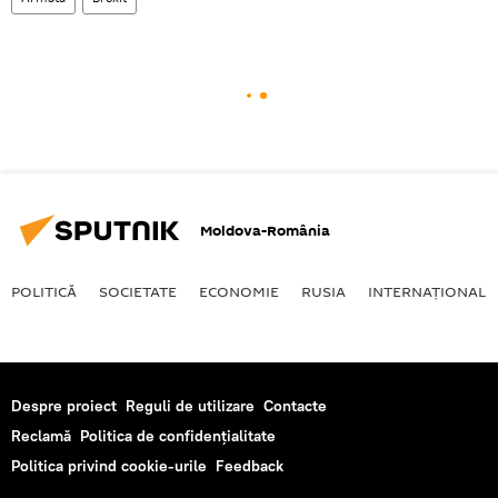
Moldova-România
POLITICĂ
SOCIETATE
ECONOMIE
RUSIA
INTERNAŢIONAL
Despre proiect
Reguli de utilizare
Contacte
Reclamă
Politica de confidențialitate
Politica privind cookie-urile
Feedback