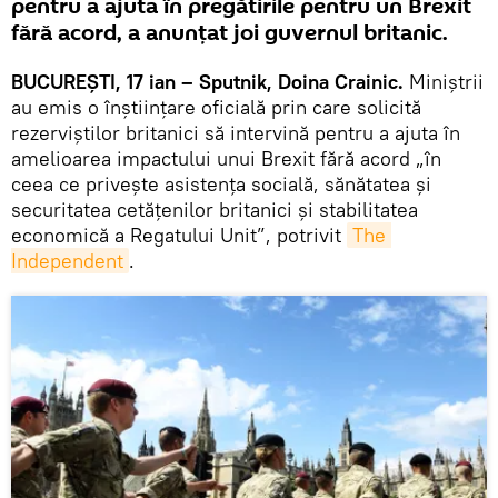
pentru a ajuta în pregătirile pentru un Brexit
fără acord, a anunțat joi guvernul britanic.
BUCUREŞTI, 17 ian – Sputnik, Doina Crainic.
Miniștrii
au emis o înștiințare oficială prin care solicită
rezerviștilor britanici să intervină pentru a ajuta în
amelioarea impactului unui Brexit fără acord „în
ceea ce privește asistenţa socială, sănătatea și
securitatea cetățenilor britanici și stabilitatea
economică a Regatului Unit”, potrivit
The 
Independent
.