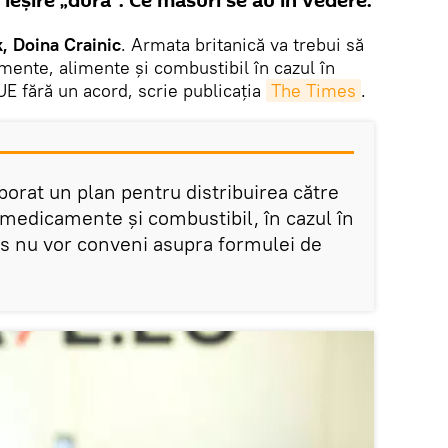
ieșire „dură". Ce măsuri se au în vedere.
, Doina Crainic
. Armata britanică va trebui să
mente, alimente și combustibil în cazul în
UE fără un acord, scrie publicaţia
The Times
.
borat un plan pentru distribuirea către
 medicamente și combustibil, în cazul în
es nu vor conveni asupra formulei de