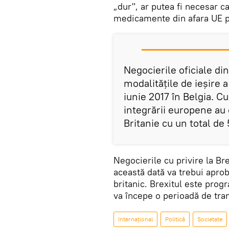
„dur", ar putea fi necesar c
medicamente din afara UE p
Negocierile oficiale din
modalitățile de ieşire 
iunie 2017 în Belgia. 
integrării europene au
Britanie cu un total de 
Negocierile cu privire la Br
această dată va trebui apro
britanic. Brexitul este prog
va începe o perioadă de tra
Internaţional
Politică
Societate