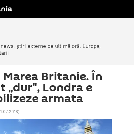
nia
 news, știri externe de ultimă oră, Europa,
arii
 Marea Britanie. În
t „dur", Londra e
ilizeze armata
31.07.2018
)