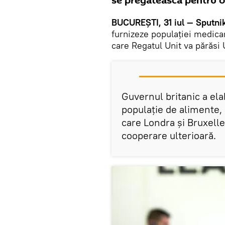
se pregătească pentru o 
BUCUREŞTI, 31 iul — Sputnik
furnizeze populației medica
care Regatul Unit va părăsi 
Guvernul britanic a ela
populaţie de alimente,
care Londra și Bruxell
cooperare ulterioară.