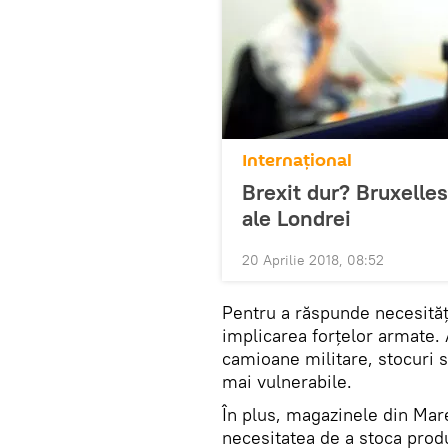
Internaţional
Brexit dur? Bruxelles
ale Londrei
20 Aprilie 2018, 08:52
Pentru a răspunde necesităţ
implicarea forțelor armate. 
camioane militare, stocuri s
mai vulnerabile.
În plus, magazinele din Marea
necesitatea de a stoca produs