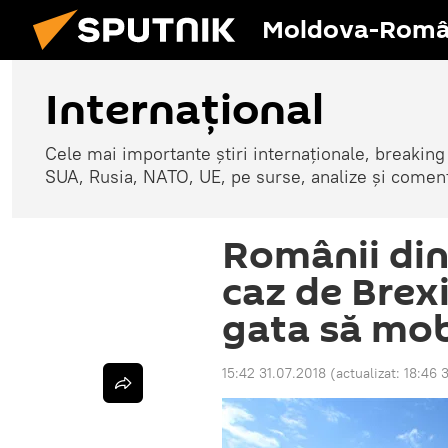
Moldova-Româ
Internaţional
Cele mai importante știri internaționale, breaking
SUA, Rusia, NATO, UE, pe surse, analize și coment
Românii din
caz de Brexi
gata să mob
15:42 31.07.2018
(actualizat:
18:46 