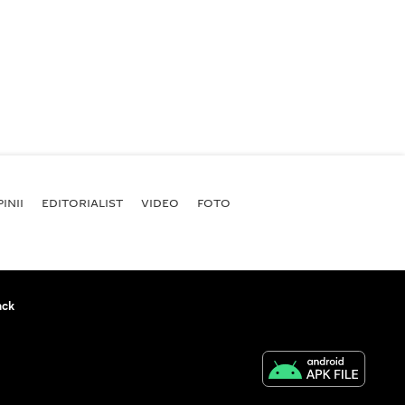
INII
EDITORIALIST
VIDEO
FOTO
ack