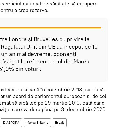
a serviciul național de sănătate să cumpere
entru a crea rezerve.
tre Londra și Bruxelles cu privire la
a Regatului Unit din UE au început pe 19
Cu un an mai devreme, oponenții
 câștigat la referendumul din Marea
51,9% din voturi.
exit vor dura până în noiembrie 2018, iar după
bat un acord de parlamentul european și de cel
ramat să aibă loc pe 29 martie 2019, dată când
nziție care va dura până pe 31 decembrie 2020.
DIASPORĂ
Marea Britanie
Brexit