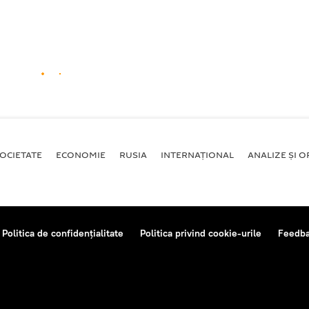
OCIETATE
ECONOMIE
RUSIA
INTERNAŢIONAL
ANALIZE ȘI OP
Politica de confidențialitate
Politica privind cookie-urile
Feedb