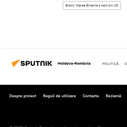
Brexit. Marea Britanie a ieșit din UE
Moldova-România
POLITICĂ
S
Despre proiect
Reguli de utilizare
Contacte
Reclamă