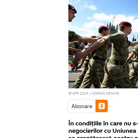
© AFP 2024 / ADRIAN DENNIS
Abonare
În condiţiile în care nu 
negocierilor cu Uniunea 