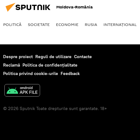
Moldova-România
POLITICĂ
SOCIETATE
ECONOMIE
RUSIA
INTERNAŢIONAL
Despre proiect
Reguli de utilizare
Contacte
Reclamă
Politica de confidențialitate
Politica privind cookie-urile
Feedback
© 2026 Sputnik Toate drepturile sunt garantate. 18+