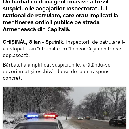
Un bărbat cu două genți masive a trezit
suspiciunile angajaților Inspectoratului
Național de Patrulare, care erau implicați la
menținerea ordinii publice pe strada
Armenească din Capitală.
CHIȘINĂU, 8 ian - Sputnik.
Inspectorii de patrulare l-
au stopat, l-au întrebat cum îl cheamă și încotro se
deplasează.
Bărbatul a amplificat suspiciunile, arătându-se
dezorientat și eschivându-se de la un răspuns
concret.