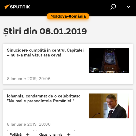
Moldova-România
Știri din 08.01.2019
Sinucidere cumplită în centrul Capitalei
– nu s-a mai văzut așa ceva!
8 Ianuarie 2019, 20:06
Iohannis, condamnat de o celebritate:
”Nu mai e preşedintele României!”
8 Ianuarie 2019, 20:00
Politică
Klaus Iohannis