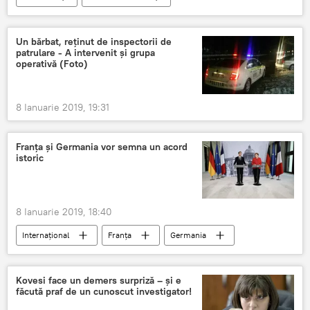
Un bărbat, reținut de inspectorii de
patrulare - A intervenit și grupa
operativă (Foto)
8 Ianuarie 2019, 19:31
Franța și Germania vor semna un acord
istoric
8 Ianuarie 2019, 18:40
Internaţional
Franța
Germania
Kovesi face un demers surpriză – și e
făcută praf de un cunoscut investigator!