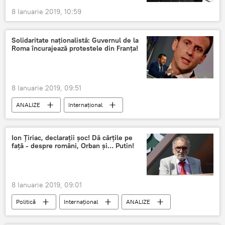
8 Ianuarie 2019, 10:59
Solidaritate naționalistă: Guvernul de la
Roma încurajează protestele din Franța!
8 Ianuarie 2019, 09:51
ANALIZE
Internaţional
Protestele "Vestelor Galbene"
Ion Țiriac, declarații șoc! Dă cărțile pe
față - despre români, Orban și… Putin!
8 Ianuarie 2019, 09:01
Politică
Internaţional
ANALIZE
PSD Romania
FLASH
Ion Țiriac