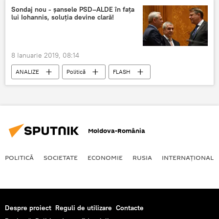
Vladimir Putin
Viktor Orban
Sondaj nou - șansele PSD–ALDE în fața
lui Iohannis, soluția devine clară!
Români
8 Ianuarie 2019, 08:14
ANALIZE
Politică
FLASH
PSD Romania
Breaking News
Sondaj
Klaus Iohannis
PSD
ALDE
Moldova-România
POLITICĂ
SOCIETATE
ECONOMIE
RUSIA
INTERNAŢIONAL
Despre proiect
Reguli de utilizare
Contacte