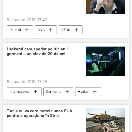
8 Ianuarie 2019, 17:47
Politică
DNA
CEDO
Laura Codruța Kovesi
Hackerul care speriat politicienii
germani – un elev de 20 de ani
8 Ianuarie 2019, 17:25
Internaţional
Germania
Hacker
Turcia nu va cere permisiunea SUA
pentru o operațiune în Siria