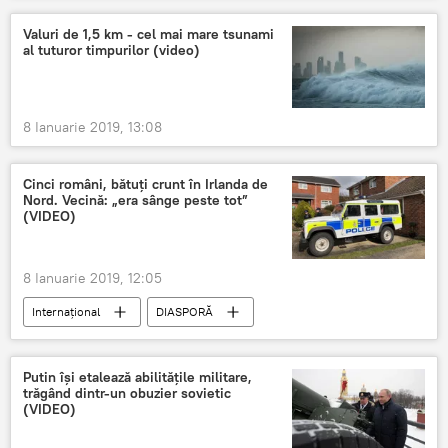
Valuri de 1,5 km - cel mai mare tsunami
al tuturor timpurilor (video)
8 Ianuarie 2019, 13:08
Cinci români, bătuți crunt în Irlanda de
Nord. Vecină: „era sânge peste tot”
(VIDEO)
8 Ianuarie 2019, 12:05
Internaţional
DIASPORĂ
Români în Londra & Brexit
FLASH
Putin își etalează abilitățile militare,
trăgând dintr-un obuzier sovietic
(VIDEO)