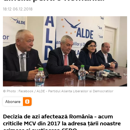
18:12 06.12.2018
© Photo :
Facebook / ALDE - Partidul Alianta Liberalilor si Democratilor
Abonare
Decizia de azi afectează România - acum
criticile MCV din 2017 la adresa țării noastre