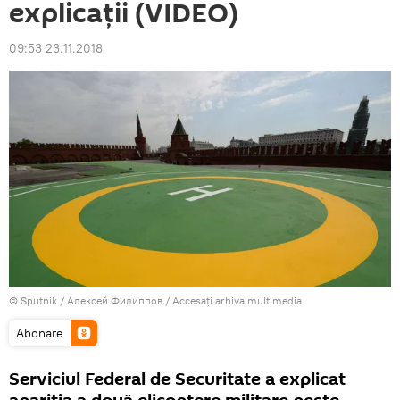
explicații (VIDEO)
09:53 23.11.2018
© Sputnik / Алексей Филиппов
/
Accesați arhiva multimedia
Abonare
Serviciul Federal de Securitate a explicat