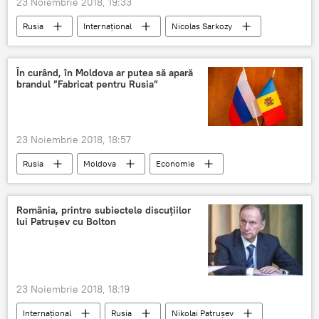
23 Noiembrie 2018, 19:33
Rusia
Internaţional
Nicolas Sarkozy
Vladimir Putin
Franța
În curând, în Moldova ar putea să apară
brandul ”Fabricat pentru Rusia”
23 Noiembrie 2018, 18:57
Rusia
Moldova
Economie
Moldova
Export
România, printre subiectele discuțiilor
lui Patrușev cu Bolton
23 Noiembrie 2018, 18:19
Internaţional
Rusia
Nikolai Patrușev