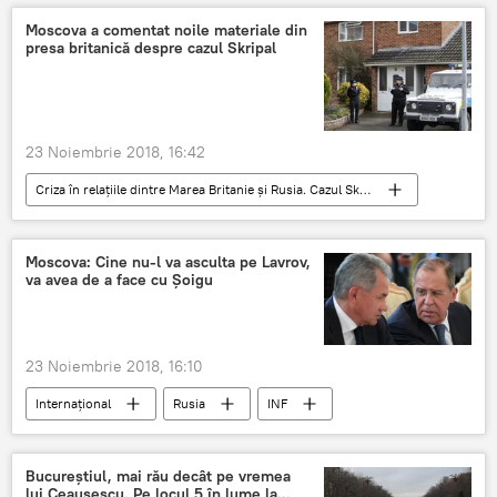
Moscova a comentat noile materiale din
presa britanică despre cazul Skripal
23 Noiembrie 2018, 16:42
Criza în relațiile dintre Marea Britanie și Rusia. Cazul Skripal
Internaţional
Rusia
Serghei Skripal
Maria Zaharova
Salisbury
Moscova: Cine nu-l va asculta pe Lavrov,
va avea de a face cu Șoigu
Ruslan Boșirov
Aleksandr Petrov
Dmitri Peskov
23 Noiembrie 2018, 16:10
Internaţional
Rusia
INF
Serghei Șoigu
Serghei Lavrov
Donald Trump
SUA
Bucureștiul, mai rău decât pe vremea
lui Ceaușescu. Pe locul 5 în lume la...