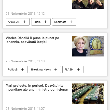
23 Noiembrie 2018, 12:12
ANALIZE
Rusia
Societate
Internaţional
PSD Romania
FLASH
Relațiile româno-ruse
Viorica Dăncilă îl pune la punct pe
Iohannis, adevărată lecție!
23 Noiembrie 2018, 11:49
Politică
Breaking News
FLASH
PSD Romania
Mari proiecte, în pericol. Dezvăluirile
incendiare ale unui ministru demisionar
23 Noiembrie 2018, 11:07