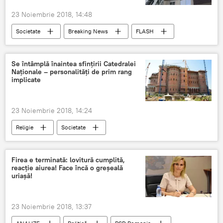
23 Noiembrie 2018, 14:48
Societate
Breaking News
FLASH
Se întâmplă înaintea sfinţirii Catedralei
Naţionale – personalităţi de prim rang
implicate
23 Noiembrie 2018, 14:24
Religie
Societate
Firea e terminată: lovitură cumplită,
reacție aiurea! Face încă o greșeală
uriașă!
23 Noiembrie 2018, 13:37