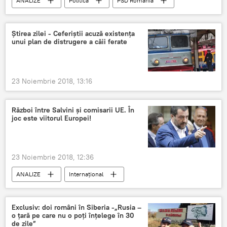
ANALIZE
Politică
PSD Romania
FLASH
Gabriela Firea
Ştirea zilei - Ceferiştii acuză existenţa
unui plan de distrugere a căii ferate
23 Noiembrie 2018, 13:16
Război între Salvini și comisarii UE. În
joc este viitorul Europei!
23 Noiembrie 2018, 12:36
ANALIZE
Internaţional
Matteo Salvini
comisar european
Europa
Război
Exclusiv: doi români în Siberia -„Rusia –
o ţară pe care nu o poţi înţelege în 30
de zile”