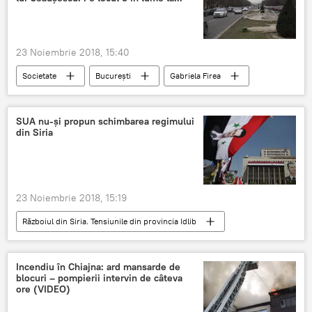
Rachete Tomohawk
rachete balistice
23 Noiembrie 2018, 15:40
Societate
București
Gabriela Firea
tramvai
Trafic
SUA nu-și propun schimbarea regimului
din Siria
23 Noiembrie 2018, 15:19
Războiul din Siria. Tensiunile din provincia Idlib
Internaţional
Siria
SUA
Bashar Al Assad
Război
Incendiu în Chiajna: ard mansarde de
blocuri – pompierii intervin de câteva
ore (VIDEO)