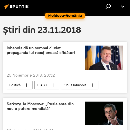
Moldova-România
Știri din 23.11.2018
Iohannis dă un semnal ciudat,
propaganda lui reacționează sfidător!
23 Noiembrie 2018, 20:52
Politică
FLASH
Klaus Iohannis
Sarkozy, la Moscova: „Rusia este din
nou o putere mondială”