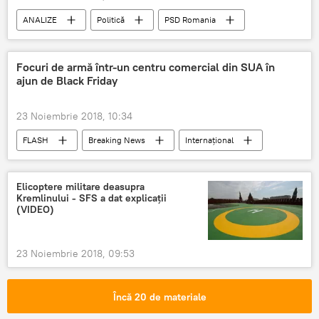
ANALIZE
Politică
PSD Romania
FLASH
ministrul transporturilor
Autostrăzi
Bani
Focuri de armă într-un centru comercial din SUA în
ajun de Black Friday
23 Noiembrie 2018, 10:34
FLASH
Breaking News
Internaţional
Elicoptere militare deasupra
Kremlinului - SFS a dat explicații
(VIDEO)
23 Noiembrie 2018, 09:53
Încă 20 de materiale