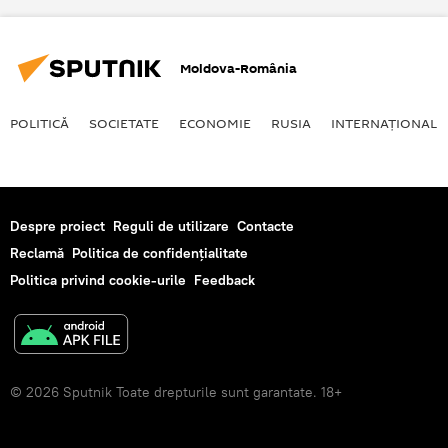
Moldova-România
POLITICĂ
SOCIETATE
ECONOMIE
RUSIA
INTERNAŢIONAL
Despre proiect
Reguli de utilizare
Contacte
Reclamă
Politica de confidențialitate
Politica privind cookie-urile
Feedback
© 2026 Sputnik Toate drepturile sunt garantate. 18+