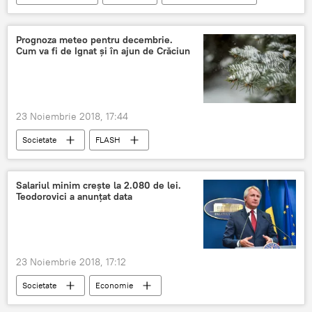
Consiliul de Securitate
Scutul antirachetă
John R. Bolton
România
Prognoza meteo pentru decembrie.
Cum va fi de Ignat şi în ajun de Crăciun
23 Noiembrie 2018, 17:44
Societate
FLASH
Prognoza meteo în România
Crăciun
Ninsoare
Decembrie
Vremea
Salariul minim crește la 2.080 de lei.
Teodorovici a anunțat data
23 Noiembrie 2018, 17:12
Societate
Economie
salariul minim brut
Eugen Teodorovici