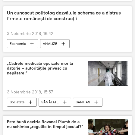
Un cunoscut politolog dezvăluie schema ce a distrus
firmele româneşti de construcţii
3 Noiembrie 2018, 16:42
Economie
ANALIZE
„Cadrele medicale epuizate mor la
datorie – autorităţile privesc cu
nepăsare!”
3 Noiembrie 2018, 15:57
Societate
SĂNĂTATE
SANITAS
medici
Este bună decizia Rovanei Plumb de a
nu schimba „regulile în timpul jocului?”