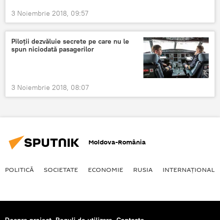
3 Noiembrie 2018, 09:57
Piloții dezvăluie secrete pe care nu le
spun niciodată pasagerilor
3 Noiembrie 2018, 08:07
Moldova-România
POLITICĂ
SOCIETATE
ECONOMIE
RUSIA
INTERNAŢIONAL
Despre proiect
Reguli de utilizare
Contacte