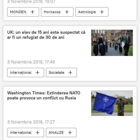
3 Noiembrie 2018, 19:07
MONDEN
Horoscop
Astrologie
UK: un elev de 15 ani este suspectat că
ar fi un refugiat de 30 de ani
3 Noiembrie 2018, 17:46
Internaţional
Societate
Marea Britanie
Criza imigranților
Școala
Washington Times: Extinderea NATO
poate provoca un conflict cu Rusia
3 Noiembrie 2018, 17:27
Internaţional
ANALIZE