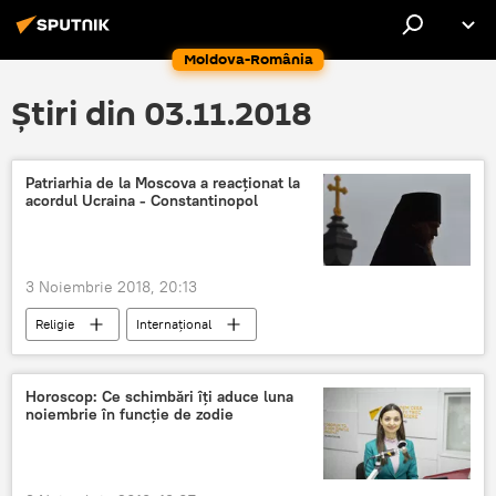
Moldova-România
Știri din 03.11.2018
Patriarhia de la Moscova a reacționat la
acordul Ucraina - Constantinopol
3 Noiembrie 2018, 20:13
Religie
Internaţional
Horoscop: Ce schimbări îți aduce luna
noiembrie în funcție de zodie