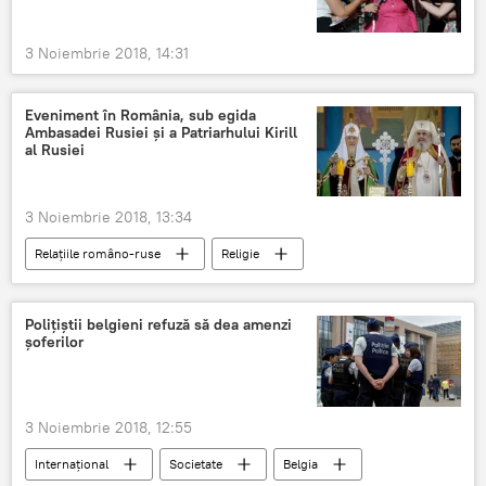
3 Noiembrie 2018, 14:31
Eveniment în România, sub egida
Ambasadei Rusiei şi a Patriarhului Kirill
al Rusiei
3 Noiembrie 2018, 13:34
Relațiile româno-ruse
Religie
Societate
Biserica Ortodoxă Rusă
Patriarhul Kirill
Polițiștii belgieni refuză să dea amenzi
șoferilor
3 Noiembrie 2018, 12:55
Internaţional
Societate
Belgia