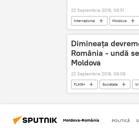
22 Septembrie 2018, 08:51
Internaţional
Moldova
Dimineaţa devreme
România - undă se
Moldova
22 Septembrie 2018, 08:08
FLASH
Societate
Vr
România
cutremur
Moldova-România
POLITICĂ
S