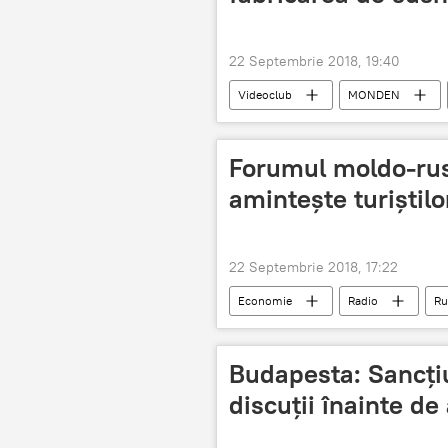
22 Septembrie 2018, 19:40
Videoclub
MONDEN
Forumul moldo-rus:
amintește turiștil
22 Septembrie 2018, 17:22
Economie
Radio
Ru
Budapesta: Sancţiu
discuţii înainte de