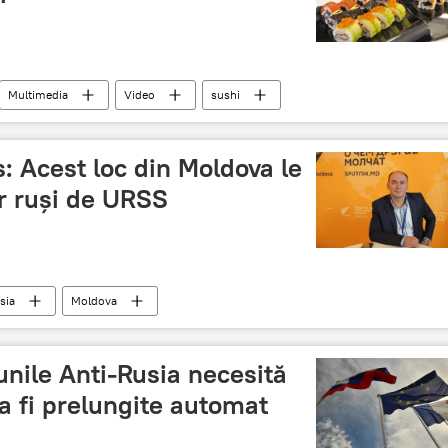
Multimedia
Video
sushi
 Acest loc din Moldova le
or ruși de URSS
sia
Moldova
nile Anti-Rusia necesită
 a fi prelungite automat