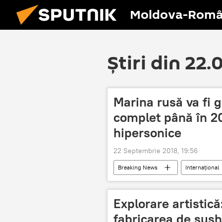
Moldova-Româ
Știri din 22
Marina rusă va fi 
complet până în 2
hipersonice
22 Septembrie 2018, 19:56
Breaking News
Internaţional
Explorare artistică
fabricarea de sush