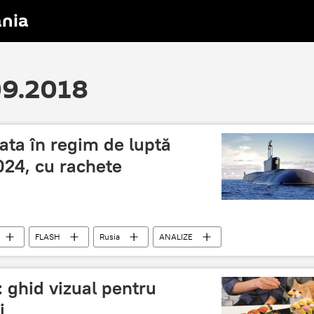
nia
.09.2018
gata în regim de luptă
024, cu rachete
FLASH
Rusia
ANALIZE
: ghid vizual pentru
i