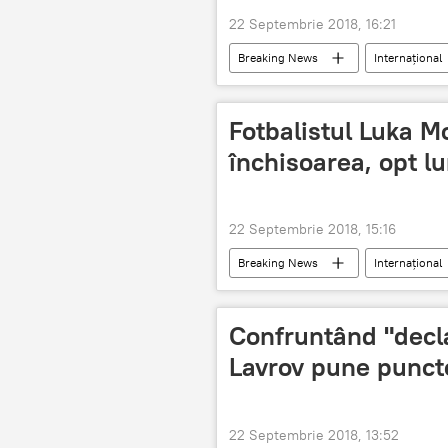
22 Septembrie 2018, 16:21
Breaking News
Internaţional
Fotbalistul Luka M
închisoarea, opt lu
22 Septembrie 2018, 15:16
Breaking News
Internaţional
Confruntând "decla
Lavrov pune puncte
22 Septembrie 2018, 13:52