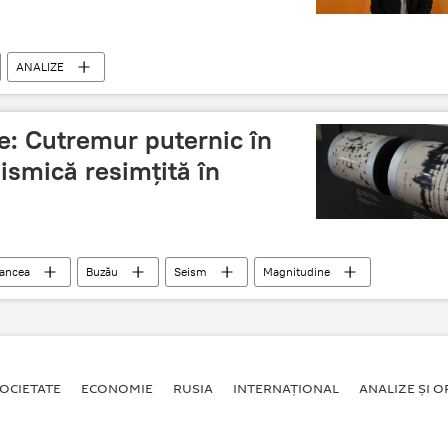
ANALIZE
: Cutremur puternic în
ismică resimţită în
ancea
Buzău
Seism
Magnitudine
Vremea
OCIETATE
ECONOMIE
RUSIA
INTERNAŢIONAL
ANALIZE ȘI OP