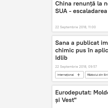
China renunță la n
SUA - escaladarea 
22 Septembrie 2018, 11:00
Sana a publicat im
chimic pus în aplic
Idlib
22 Septembrie 2018, 09:57
Internaţional
Războiul din Siri
atac chimic
Căştile Albe
Eurodeputat: Moldo
şi Vest"