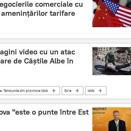
egocierile comerciale cu
amenințărilor tarifare
agini video cu un atac
are de Căştile Albe în
a. Tensiunile din provincia Idlib
Siria
Idlib
Video
Provocare
va "este o punte între Est