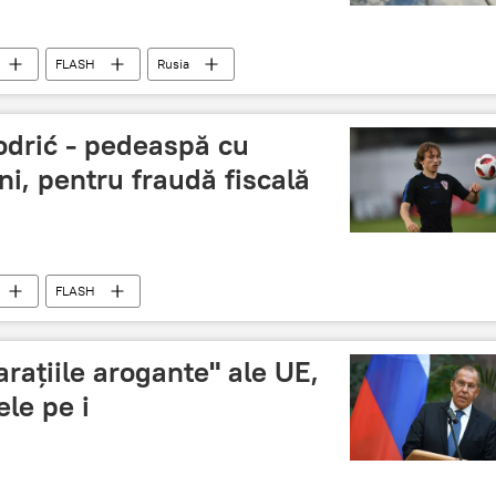
FLASH
Rusia
odrić - pedeaspă cu
ni, pentru fraudă fiscală
FLASH
raţiile arogante" ale UE,
le pe i