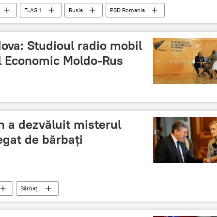
FLASH
Rusia
PSD Romania
ova: Studioul radio mobil
l Economic Moldo-Rus
n a dezvăluit misterul
egat de bărbaţi
Bărbaţi