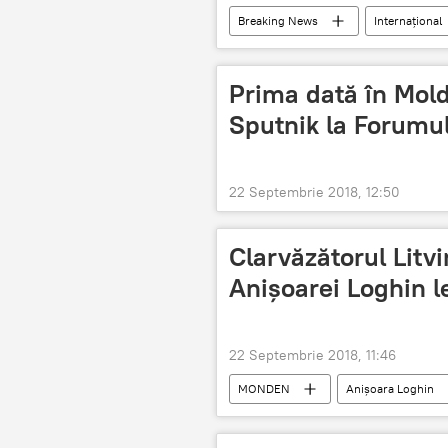
Breaking News
Internaţional
Klaus Iohannis
Prima dată în Mold
Sputnik la Forumu
22 Septembrie 2018, 12:50
Clarvăzătorul Litvi
Anişoarei Loghin l
22 Septembrie 2018, 11:46
MONDEN
Anişoara Loghin