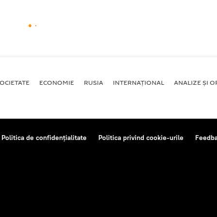
OCIETATE
ECONOMIE
RUSIA
INTERNAŢIONAL
ANALIZE ȘI OP
Politica de confidențialitate
Politica privind cookie-urile
Feedb