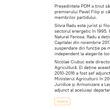
Președintele PDM a ținut să
premierului Pavel Filip și c
membrilor partidului.
Silvia Radu este jurist și fil
sectorul energetic în 1995.
Natural Fenosa. Radu a dețin
Capitalei din noiembrie 201
suspendare din funcție pe mo
independent la alegerile loc
Nicolae Ciubuc este director
Agricultură. El deţine aceas
2010-2016 a fost şef adjunct
Ministerul Agriculturii în 20
Juridice și Armonizare a Legi
adjunct al aceluiaşi depart
Moldova