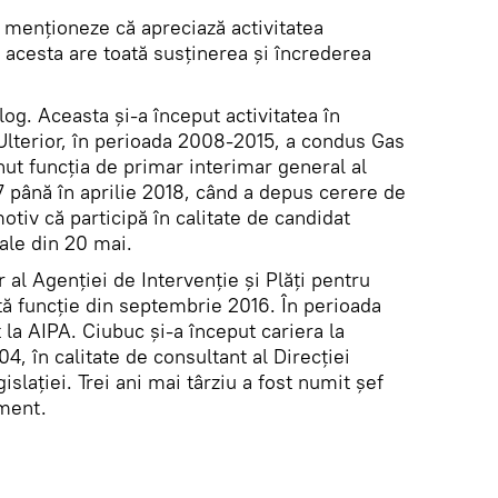
 menționeze că apreciază activitatea
ă acesta are toată susținerea și încrederea
olog. Aceasta și-a început activitatea în
 Ulterior, în perioada 2008-2015, a condus Gas
ut funcția de primar interimar general al
7 până în aprilie 2018, când a depus cerere de
tiv că participă în calitate de candidat
ale din 20 mai.
 al Agenției de Intervenție și Plăți pentru
tă funcţie din septembrie 2016. În perioada
 la AIPA. Ciubuc şi-a început cariera la
04, în calitate de consultant al Direcției
slației. Trei ani mai târziu a fost numit șef
ament.