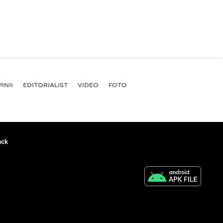
INII
EDITORIALIST
VIDEO
FOTO
ack