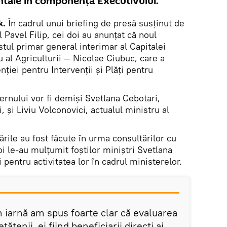
tale în componența Executivului.
k.
În cadrul unui briefing de presă susținut de
 Pavel Filip, cei doi au anunțat că noul
stul primar general interimar al Capitalei
u al Agriculturii — Nicolae Ciubuc, care a
nției pentru Intervenții și Plăți pentru
rnului vor fi demiși Svetlana Cebotari,
i, și Liviu Volconovici, actualul ministru al
rile au fost făcute în urma consultărilor cu
oi le-au mulțumit foștilor miniștri Svetlana
 pentru activitatea lor în cadrul ministerelor.
n iarnă am spus foarte clar că evaluarea
tățenii, ei fiind beneficiarii direcți ai