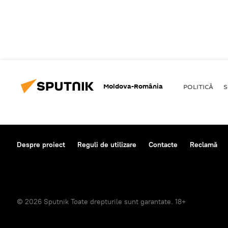
Moldova-România
POLITICĂ
S
Despre proiect
Reguli de utilizare
Contacte
Reclamă
© 2026 Sputnik Toate drepturile sunt garantate. 18+