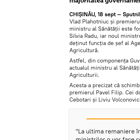
majoritatea guvernamen
CHIŞINĂU, 18 sept — Sputni
Vlad Plahotniuc și premierul
ministru al Sănătății este fo
Silvia Radu, iar noul ministr
deținut funcția de șef al Age
Agricultură.
Astfel, din componența Guve
actualul ministru al Sănătăți
Agriculturii.
Acesta a precizat că schimbă
premierul Pavel Filip. Cei d
Cebotari și Liviu Volconovici
"La ultima remaniere î
miniștrilor o vor face ce