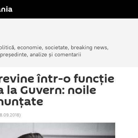
nia
olitică, economie, societate, breaking news,
 președinte, analize și comentarii
revine într-o funcție
a la Guvern: noile
nunțate
18.09.2018
)