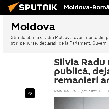
Moldova-Româ
Moldova
Știri de ultimă oră din Moldova, evenimente din p
știri pe surse, declarații de la Parlament, Guvern,
Silvia Radu 
publică, dej
remanieri a
12:39 18.09.2018
(actualizat:
13:22 