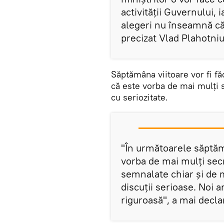
activității Guvernului, 
alegeri nu înseamnă că
precizat Vlad Plahotniu
Săptămâna viitoare vor fi fă
că este vorba de mai mulți s
cu seriozitate.
"În următoarele săptămâ
vorba de mai mulți sec
semnalate chiar și de 
discuții serioase. Noi 
riguroasă", a mai decla