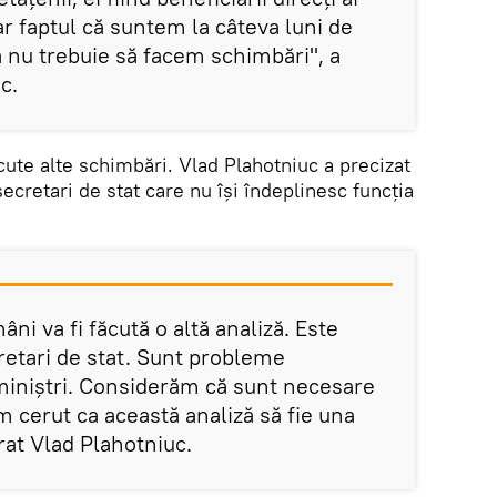
iar faptul că suntem la câteva luni de
 nu trebuie să facem schimbări", a
c.
cute alte schimbări. Vlad Plahotniuc a precizat
ecretari de stat care nu își îndeplinesc funcția
ni va fi făcută o altă analiză. Este
retari de stat. Sunt probleme
miniștri. Considerăm că sunt necesare
am cerut ca această analiză să fie una
rat Vlad Plahotniuc.