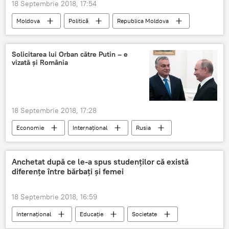
18 Septembrie 2018, 17:54
Moldova
Politică
Republica Moldova
Igor Dodon
Guvern
remanieri
reacție
competență candidați
Solicitarea lui Orban către Putin – e
vizată și România
18 Septembrie 2018, 17:28
Economie
Internaţional
Rusia
Ungaria
Moscova
Vladimir Putin
Viktor Orban
Anchetat după ce le-a spus studenților că există
diferențe între bărbați și femei
Banca Internațională de Investiții
BII
România
18 Septembrie 2018, 16:59
Internaţional
Educație
Societate