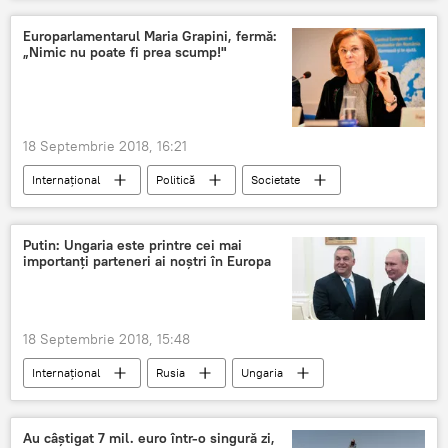
Suedia
Corectitudine politică
genul
Europarlamentarul Maria Grapini, fermă:
„Nimic nu poate fi prea scump!"
18 Septembrie 2018, 16:21
Internaţional
Politică
Societate
Maria Grapini
sprijin
Rezultate exit poll: alegeri europarlamentare 2019 în România
Putin: Ungaria este printre cei mai
importanți parteneri ai noștri în Europa
România
familie
18 Septembrie 2018, 15:48
Internaţional
Rusia
Ungaria
Moscova
Vladimir Putin
Viktor Orban
Cooperare
Au câștigat 7 mil. euro într-o singură zi,