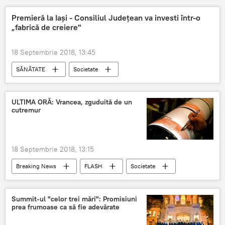
Premieră la Iaşi - Consiliul Judeţean va investi într-o
„fabrică de creiere"
18 Septembrie 2018, 13:45
SĂNĂTATE
Societate
ULTIMA ORĂ: Vrancea, zguduită de un
cutremur
18 Septembrie 2018, 13:15
Breaking News
FLASH
Societate
Vremea
Summit-ul "celor trei mări": Promisiuni
prea frumoase ca să fie adevărate