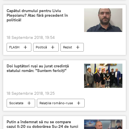
Tehnica militară rusească
SUA
China
Su-35
pericol
Capătul drumului pentru Liviu
Pleșoianu? Atac fără precedent în
dotare
livrare
politică!
18 Septembrie 2018, 19:54
FLASH
Politică
Rezist
PSD Romania
Jean Claude Juncker
Liviu Pleșoianu
atac
România
Doi luptători ruși au jurat credință
statului român: "Suntem fericiți"
Klaus Iohannis
DNA
18 Septembrie 2018, 19:25
Societate
Relațiile româno-ruse
FLASH
Rusia
Okhlopkov Nikolai
Kapraev Zurab
Cetățenie română
Putin a îndemnat să nu se compare
cazul Il-20 cu doborârea Su-24 de turci
Sportivi
ruși
luptători