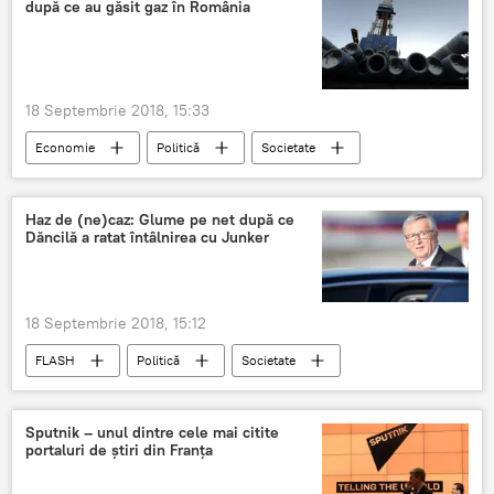
după ce au găsit gaz în România
prim-ministru
întrevedere
18 Septembrie 2018, 15:33
Economie
Politică
Societate
Polonia
descoperire
acțiuni
creștere
apreciere
România
Haz de (ne)caz: Glume pe net după ce
Dăncilă a ratat întâlnirea cu Junker
18 Septembrie 2018, 15:12
FLASH
Politică
Societate
PSD Romania
Jean-Claude Juncker
Viorica Dăncilă
glume
internauți
Sputnik – unul dintre cele mai citite
portaluri de știri din Franța
România