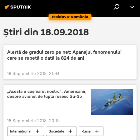
Moldova-România
Știri din 18.09.2018
Alertă de gradul zero pe net: Apanajul fenomenului
care se repetă o dată la 824 de ani
18 Septembrie 2018, 21:34
„Acesta e coșmarul nostru". Americanii,
despre avionul de luptă rusesc Su-35
18 Septembrie 2018, 20:15
Internaţional
Societate
Rusia