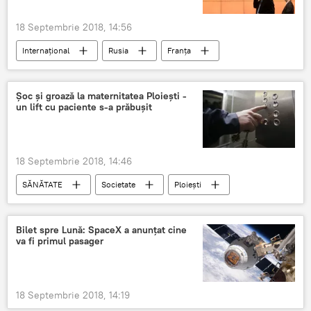
18 Septembrie 2018, 14:56
Internaţional
Rusia
Franța
top
Știri
popularitate
Şoc şi groază la maternitatea Ploieşti -
un lift cu paciente s-a prăbuşit
18 Septembrie 2018, 14:46
SĂNĂTATE
Societate
Ploiești
Lift
cădere
Maternitate
consecințe
Bilet spre Lună: SpaceX a anunțat cine
va fi primul pasager
18 Septembrie 2018, 14:19