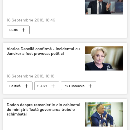
jurământul
România
Sport
18 Septembrie 2018, 18:46
Rusia
Războiul din Siria. Tensiunile din provincia Idlib
Siria
Israel
Vladimir Putin
Viorica Dancilă confirmă - incidentul cu
Juncker a fost provocat politic!
Serghei Șoigu
Su-24
il-20
18 Septembrie 2018, 18:18
Politică
FLASH
PSD Romania
Jean-Claude Juncker
Viorica Dăncilă
România
Klaus Iohannis
Dodon despre remanierile din cabinetul
de miniștri: Toată guvernarea trebuie
schimbată!