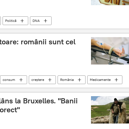
Politică
DNA
ătoare: românii sunt cel
consum
creștere
România
Medicamente
lâns la Bruxelles. "Banii
orect"