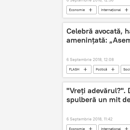
6 Septembrie 2018, 12:36
Economie
Internaţional
plângere
ciobani
R
Celebră avocată, h
ameninţată: „Ase
6 Septembrie 2018, 12:08
FLASH
Politică
Soci
România
Facebook
"Vreţi adevărul?". 
spulberă un mit d
6 Septembrie 2018, 11:42
Economie
Internaţional