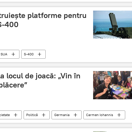
truiește platforme pentru
 S-400
SUA
S-400
 locul de joacă: „Vin în
plăcere”
cietate
Politică
Germania
Carmen Iohannis