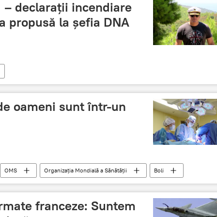
 – declarații incendiare
a propusă la șefia DNA
de oameni sunt într-un
OMS
Organizația Mondială a Sănătății
Boli
 armate franceze: Suntem