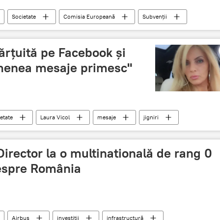
Societate
Comisia Europeană
Subvenții
omânia
ărţuită pe Facebook şi
menea mesaje primesc"
etate
Laura Vicol
mesaje
jigniri
DNA
Director la o multinatională de rang 0
espre România
Airbus
investiții
infrastructură