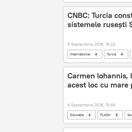
CNBC: Turcia cons
sistemele rusești
6 Septembrie 2018, 16:22
Internaţional
Turcia
Carmen Iohannis, la
acest loc cu mare 
6 Septembrie 2018, 15:48
Educație
FLASH
So
România
Klaus Iohannis