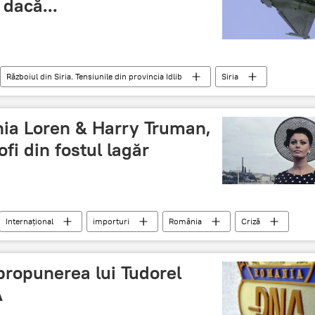
 dacă...
Războiul din Siria. Tensiunile din provincia Idlib
Siria
atac
hia Loren & Harry Truman,
fi din fostul lagăr
Internaţional
importuri
România
Criză
propunerea lui Tudorel
A