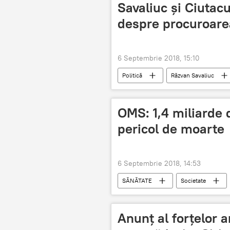
Savaliuc și Ciutacu
despre procuroare
6 Septembrie 2018, 15:10
Politică
Răzvan Savaliuc
OMS: 1,4 miliarde 
pericol de moarte
6 Septembrie 2018, 14:53
SĂNĂTATE
Societate
studiu
moarte
Anunţ al forţelor