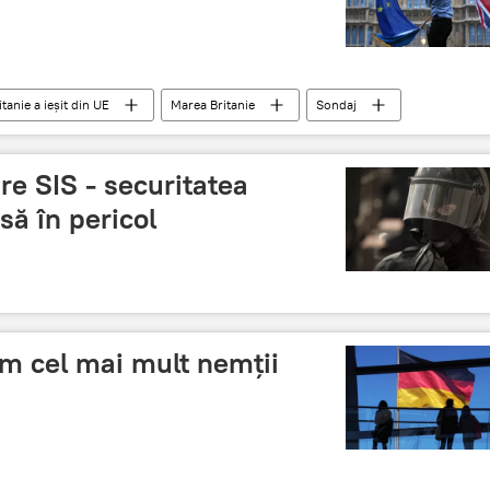
tanie a ieșit din UE
Marea Britanie
Sondaj
e SIS - securitatea
să în pericol
em cel mai mult nemții