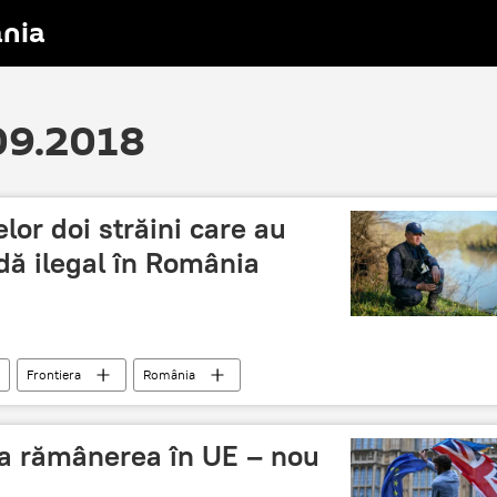
nia
.09.2018
elor doi străini care au
dă ilegal în România
Frontiera
România
ea rămânerea în UE – nou