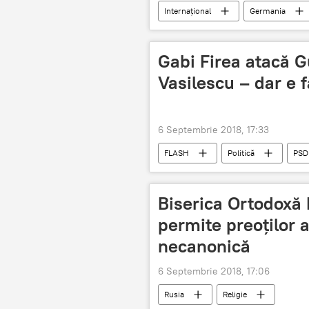
Internaţional
Germania
Gabi Firea atacă G
Vasilescu – dar e f
6 Septembrie 2018, 17:33
FLASH
Politică
PSD
Olguța Vasilescu
capitala
Biserica Ortodoxă 
permite preoților 
necanonică
6 Septembrie 2018, 17:06
Rusia
Religie