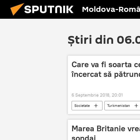
Moldova-Româ
Știri din 06
Care va fi soarta c
încercat să pătrun
6 Septembrie 2018, 20:01
Societate
Turkmenistan
Marea Britanie vr
sondaj