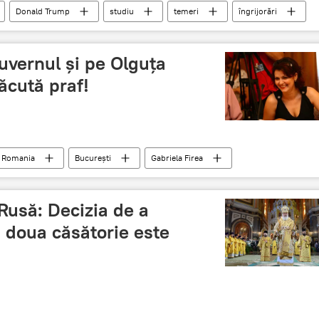
Donald Trump
studiu
temeri
îngrijorări
uvernul și pe Olguța
ăcută praf!
 Romania
București
Gabriela Firea
Ministrul Muncii
România
Rusă: Decizia de a
a doua căsătorie este