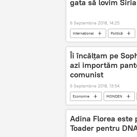
gata să lovim Siria
6 Septembrie 2018, 14:25
Internaţional
Politică
Franța
Ministerul Apărării
Îi încălțam pe Sop
azi importăm panto
comunist
6 Septembrie 2018, 13:54
Economie
MONDEN
Adina Florea este 
Toader pentru DN