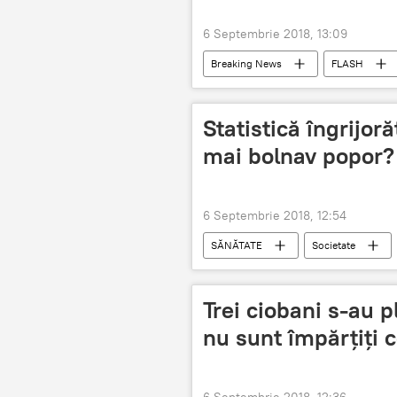
6 Septembrie 2018, 13:09
Breaking News
FLASH
Statistică îngrijor
mai bolnav popor?
6 Septembrie 2018, 12:54
SĂNĂTATE
Societate
Trei ciobani s-au p
nu sunt împărțiți c