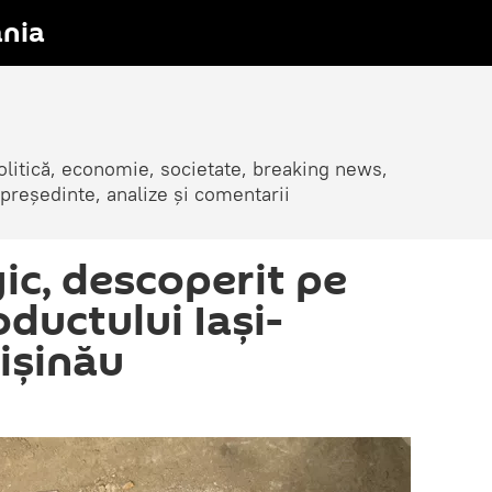
nia
olitică, economie, societate, breaking news,
 președinte, analize și comentarii
ic, descoperit pe
ductului Iași-
ișinău