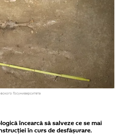
вского Госуниверситета
logică încearcă să salveze ce se mai
nstrucției în curs de desfășurare.