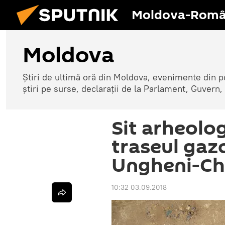
Moldova-Româ
Moldova
Știri de ultimă oră din Moldova, evenimente din p
știri pe surse, declarații de la Parlament, Guvern,
Sit arheolog
traseul gazo
Ungheni-Ch
10:32 03.09.2018