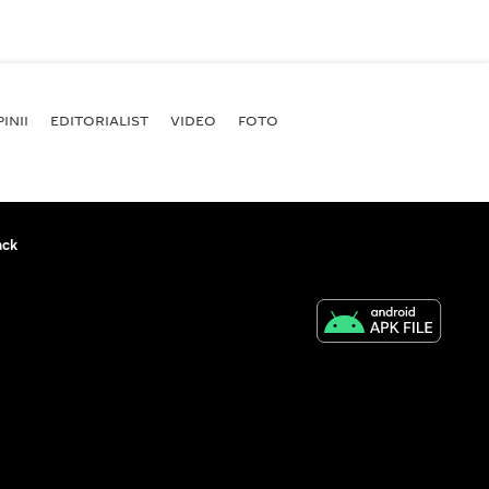
INII
EDITORIALIST
VIDEO
FOTO
ack