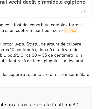
mai vechi decât piramidele egiptene
logice a fost descoperit un complex format
ă și un cuptor în aer liber, scrie
presa 
 propriu-zis. Stratul de arsură de culoare
irca 10 centimetri, denotă o utilizare de
bil, boltit. Circa 30 – 35 de centimetri din
ui a fost rasă de lama plugului”, a declarat
ă descoperire recentă are o mare însemnătate
e nu au fost cercetate în ultimii 30 –