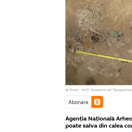
© Photo : НИЛ "Археология" Приднестро
Abonare
Agenția Națională Arheo
poate salva din calea co