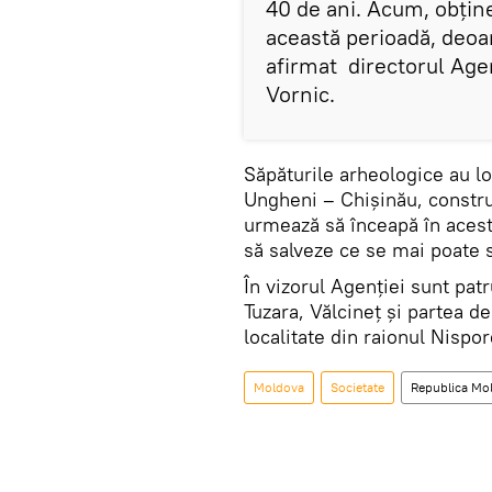
40 de ani. Acum, obține
această perioadă, deo
afirmat directorul Age
Vornic.
Săpăturile arheologice au lo
Ungheni – Chișinău, construc
urmează să înceapă în acest
să salveze ce se mai poate s
În vizorul Agenției sunt patr
Tuzara, Vălcineț și partea d
localitate din raionul Nispor
Moldova
Societate
Republica Mo