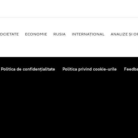
OCIETATE
ECONOMIE
RUSIA
INTERNAŢIONAL
ANALIZE ȘI OP
Politica de confidențialitate
Politica privind cookie-urile
Feedb