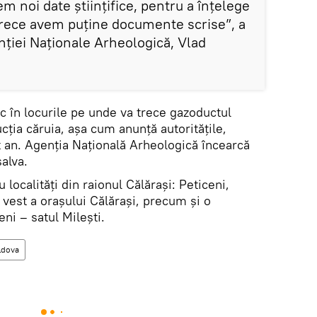
m noi date științifice, pentru a înțelege
arece avem puține documente scrise”, a
nției Naționale Arheologică, Vlad
c în locurile pe unde va trece gazoductul
ția căruia, așa cum anunță autoritățile,
 an. Agenția Națională Arheologică încearcă
alva.
u localități din raionul Călărași: Peticeni,
e vest a orașului Călărași, precum și o
eni – satul Milești.
ldova