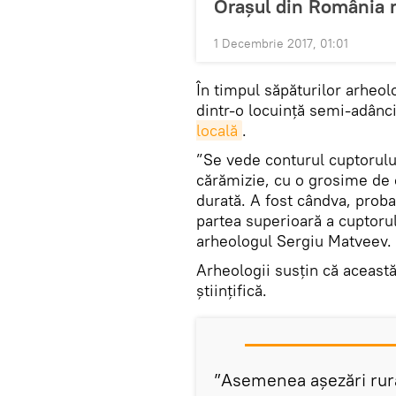
Oraşul din România 
1 Decembrie 2017, 01:01
În timpul săpăturilor arheo
dintr-o locuință semi-adâncit
locală
.
”Se vede conturul cuptorului
cărămizie, cu o grosime de c
durată. A fost cândva, proba
partea superioară a cuptorul
arheologul Sergiu Matveev.
Arheologii susțin că aceast
științifică.
”Asemenea așezări rural