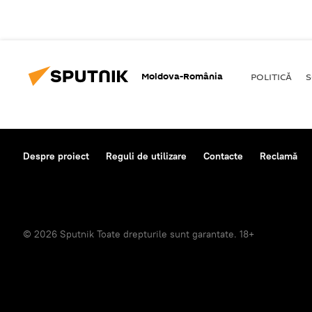
Moldova-România
POLITICĂ
S
Despre proiect
Reguli de utilizare
Contacte
Reclamă
© 2026 Sputnik Toate drepturile sunt garantate. 18+