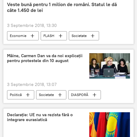
Veste bună pentru 1 milion de români. Statul le dă
câte 1.450 de lei
3 Septembrie 2018, 13:30
Economie
FLASH
Societate
PSD Romania
Politică
Guvern
Vouchere de vacanță
România
Mâine, Carmen Dan va da noi explicaţii
pentru protestele din 10 august
3 Septembrie 2018, 13:07
Politică
Societate
DIASPORĂ
Carmen Dan
protest diaspora
explicații
România
Declarație: UE nu va rezista fără o
integrare eurasiatică