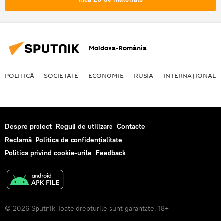
Moldova-România
POLITICĂ
SOCIETATE
ECONOMIE
RUSIA
INTERNAŢIONAL
Despre proiect
Reguli de utilizare
Contacte
Reclamă
Politica de confidențialitate
Politica privind cookie-urile
Feedback
© 2026 Sputnik Toate drepturile sunt garantate. 18+