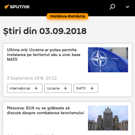
Moldova-România
Știri din 03.09.2018
Ultima oră: Ucraina ar putea permite
instalarea pe teritoriul său a unei baze
NATO
3 Septembrie 2018, 20:22
Internaţional
Ucraina
NATO
Baza militară
Moscova: SUA nu se grăbește să
discute despre combaterea terorismului