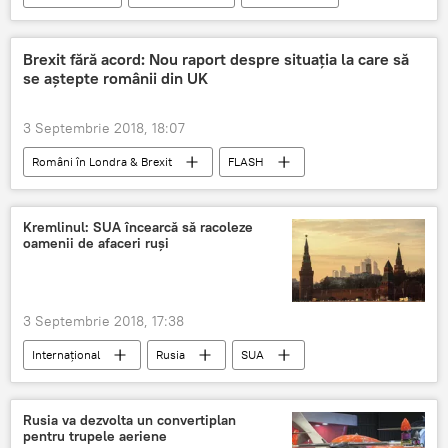
loto
economist
loterie
România
Brexit fără acord: Nou raport despre situaţia la care să
se aştepte românii din UK
3 Septembrie 2018, 18:07
Români în Londra & Brexit
FLASH
Societate
DIASPORĂ
Brexit. Marea Britanie a ieșit din UE
Kremlinul: SUA încearcă să racoleze
oamenii de afaceri ruși
Marea Britanie
Uniunea Europeană
Philip Hammond
acord
Brexit
3 Septembrie 2018, 17:38
Internaţional
Rusia
SUA
Oleg Deripaska
FBI
informator
racolare
The New York Times
Rusia va dezvolta un convertiplan
pentru trupele aeriene
Dmitri Peskov