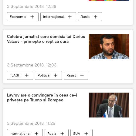
3 Septembrie 2018, 12:36
Economie
Internaţional
Rusia
Uniunea Europeană
Moscova
Serghei Lavrov
Celebru jurnalist cere demisia lui Darius
Vâlcov - primește o replică dură
Organizația pentru Cooperare de la Shanghai
Uniunea Economică Eurasiatică
OSC
ASEAN
Integrarea Eurasiatică
3 Septembrie 2018, 12:03
ministrul afacerilor externe
concurență
FLASH
Politică
Rezist
PSD Romania
Dan Andronic
Darius Vâlcov
Daniel Dragomir
atac
Lavrov are o convingere în ceea ce-i
privește pe Trump și Pompeo
replica
România
3 Septembrie 2018, 11:29
Internaţional
Rusia
SUA