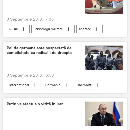
3 Septembrie 2018, 17:06
Rusia
Tehnologii militare
apărare
industria rusă
Poliția germană este suspectată de
complicitate cu radicalii de dreapta
3 Septembrie 2018, 16:30
Internaţional
Germania
Chemnitz
imigranți
poliția
proteste
Criza imigranților
Putin va efectua o vizită în Iran