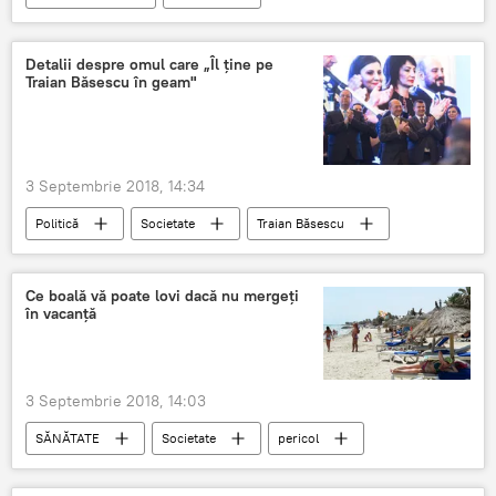
Uniunea Europeană
Federica Mogherini
haos
Detalii despre omul care „Îl ţine pe
Traian Băsescu în geam"
3 Septembrie 2018, 14:34
Politică
Societate
Traian Băsescu
Eugen Tomac
Radu Cristescu
PMP
intenții
România
Ce boală vă poate lovi dacă nu mergeți
în vacanță
3 Septembrie 2018, 14:03
SĂNĂTATE
Societate
pericol
deficit
depresie
Vacanță