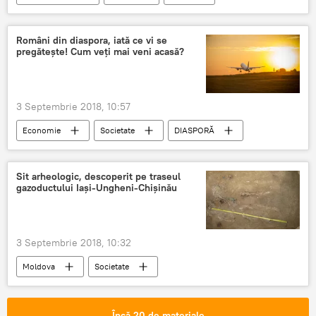
Donald Trump
Serghei Lavrov
Mike Pompeo
înțelegere
Români din diaspora, iată ce vi se
pregătește! Cum veți mai veni acasă?
3 Septembrie 2018, 10:57
Economie
Societate
DIASPORĂ
Sit arheologic, descoperit pe traseul
gazoductului Iași-Ungheni-Chișinău
3 Septembrie 2018, 10:32
Moldova
Societate
Republica Moldova
Încă 20 de materiale