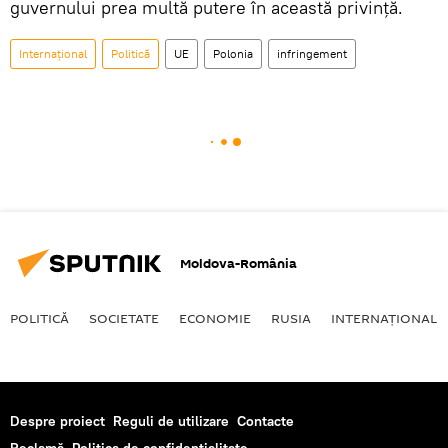
guvernului prea multă putere în această privinţă.
Internaţional
Politică
UE
Polonia
infringement
Moldova-România
POLITICĂ
SOCIETATE
ECONOMIE
RUSIA
INTERNAŢIONAL
Despre proiect
Reguli de utilizare
Contacte