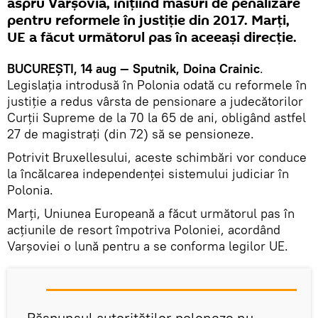
aspru Varșovia, inițiind măsuri de penalizare
pentru reformele în justiţie din 2017. Marţi,
UE a făcut următorul pas în aceeași direcție.
BUCUREŞTI, 14 aug — Sputnik, Doina Crainic
.
Legislația introdusă în Polonia odată cu reformele în
justiţie a redus vârsta de pensionare a judecătorilor
Curții Supreme de la 70 la 65 de ani, obligând astfel
27 de magistrați (din 72) să se pensioneze.
Potrivit Bruxellesului, aceste schimbări vor conduce
la încălcarea independenței sistemului judiciar în
Polonia.
Marți, Uniunea Europeană a făcut următorul pas în
acțiunile de resort împotriva Poloniei, acordând
Varșoviei o lună pentru a se conforma legilor UE.
„Răspunsul autorităților poloneze nu