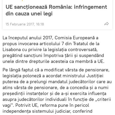
UE sancţionează România: infringement
din cauza unei legi
15 Februarie 2017, 16:18
La începutul anului 2017, Comisia Europeană a
propus invocarea articolului 7 din Tratatul de la
Lisabona cu privire la legislația controversată,
pregătind sancțiuni împotriva țării și suspendând
unele dintre drepturile acesteia ca membră a UE.
Pe lângă faptul că a modificat vârsta de pensionare,
legislația poloneză a acordat ministrului Justiției
puterea de a prelungi mandatul judecătorilor care au
atins vârsta de pensionare, de a concedia și a numi
președinții instanțelor și de a-şi exercita influenţa
asupra judecătorilor individuali în funcţie de „criterii
vagi". Potrivit UE, reforma pune în pericol
independența sistemului judiciar, conferind