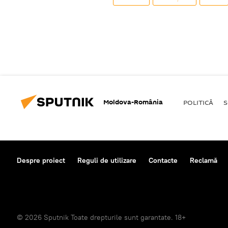
Moldova-România
POLITICĂ
S
Despre proiect
Reguli de utilizare
Contacte
Reclamă
© 2026 Sputnik Toate drepturile sunt garantate. 18+