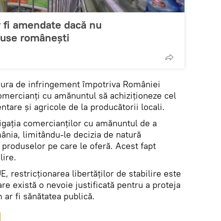
 fi amendate dacă nu
duse românești
edura de infringement împotriva României
mercianţi cu amănuntul să achiziţioneze cel
tare şi agricole de la producătorii locali.
igaţia comercianţilor cu amănuntul de a
nia, limitându-le decizia de natură
 produselor pe care le oferă. Acest fapt
lire.
, restricţionarea libertăţilor de stabilire este
re există o nevoie justificată pentru a proteja
 ar fi sănătatea publică.