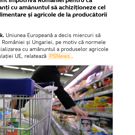
ent împotriva României pentru că
nţi cu amănuntul să achiziţioneze cel
imentare şi agricole de la producătorii
k.
Uniunea Europeană a decis miercuri să
re României şi Ungariei, pe motiv că normele
cializarea cu amănuntul a produselor agricole
slaţiei UE, relatează
PSNews
.