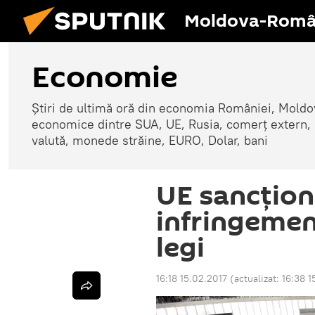
Moldova-Româ
Economie
Știri de ultimă oră din economia României, Moldove
economice dintre SUA, UE, Rusia, comerț extern, r
valută, monede străine, EURO, Dolar, bani
UE sancţio
infringemen
legi
16:18 15.02.2017
(actualizat:
16:38 1