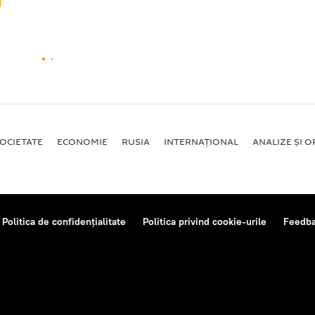
OCIETATE
ECONOMIE
RUSIA
INTERNAŢIONAL
ANALIZE ȘI OP
Politica de confidențialitate
Politica privind cookie-urile
Feedb