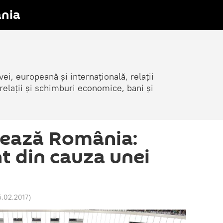
nia
i, europeană și internațională, relații
elații și schimburi economice, bani și
nează România:
t din cauza unei
5.02.2017
)