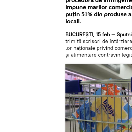
procedură de infringem
impune marilor comercia
puţin 51% din produse al
locali.
BUCUREŞTI, 15 feb — Sputni
trimită scrisori de întârzie
lor naţionale privind comer
şi alimentare contravin legi