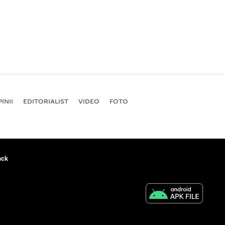
INII
EDITORIALIST
VIDEO
FOTO
ack