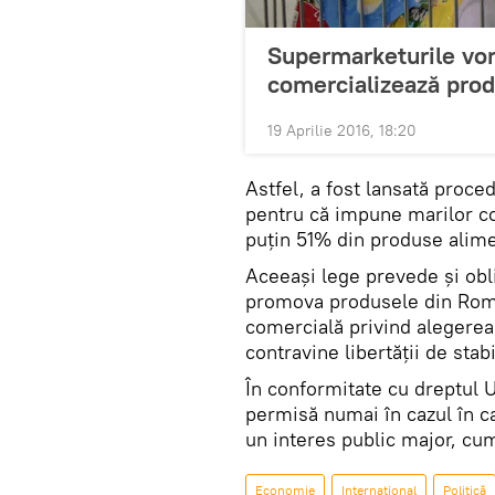
Supermarketurile vor
comercializează pro
19 Aprilie 2016, 18:20
Astfel, a fost lansată proc
pentru că impune marilor co
puţin 51% din produse alimen
Aceeaşi lege prevede şi obl
promova produsele din Româ
comercială privind alegerea
contravine libertăţii de stabi
În conformitate cu dreptul UE
permisă numai în cazul în ca
un interes public major, cum
Economie
Internaţional
Politică