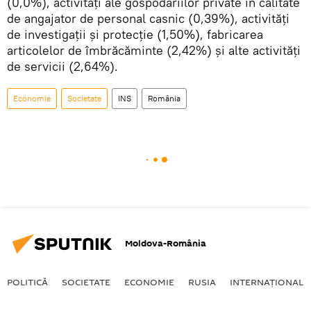
(0,0%), activități ale gospodăriilor private în calitate
de angajator de personal casnic (0,39%), activități
de investigații și protecție (1,50%), fabricarea
articolelor de îmbrăcăminte (2,42%) și alte activități
de servicii (2,64%).
Economie
Societate
INS
România
Moldova-România
POLITICĂ
SOCIETATE
ECONOMIE
RUSIA
INTERNAŢIONAL