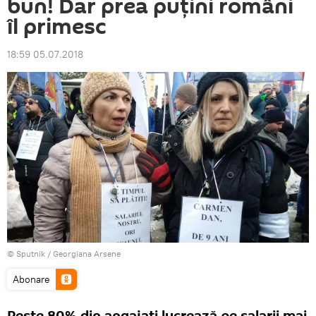
bun! Dar prea puțini români
îl primesc
18:59 05.07.2018
© Sputnik / Georgiana Arsene
Abonare
Peste 80% din angajați lucrează pe salarii mai