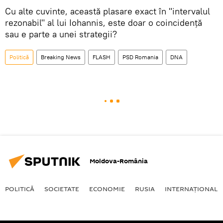
Cu alte cuvinte, această plasare exact în "intervalul
rezonabil" al lui Iohannis, este doar o coincidență
sau e parte a unei strategii?
Politică
Breaking News
FLASH
PSD Romania
DNA
Moldova-România
POLITICĂ
SOCIETATE
ECONOMIE
RUSIA
INTERNAŢIONAL