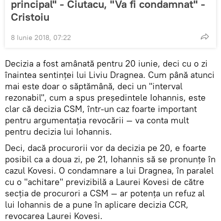
principal" - Ciutacu, "Va fi condamnat" -
Cristoiu
8 Iunie 2018, 07:22
Decizia a fost amânată pentru 20 iunie, deci cu o zi
înaintea sentinței lui Liviu Dragnea. Cum până atunci
mai este doar o săptămână, deci un "interval
rezonabil", cum a spus președintele Iohannis, este
clar că decizia CSM, într-un caz foarte important
pentru argumentația revocării — va conta mult
pentru decizia lui Iohannis.
Deci, dacă procurorii vor da decizia pe 20, e foarte
posibil ca a doua zi, pe 21, Iohannis să se pronunțe în
cazul Kovesi. O condamnare a lui Dragnea, în paralel
cu o "achitare" previzibilă a Laurei Kovesi de către
secția de procurori a CSM — ar potența un refuz al
lui Iohannis de a pune în aplicare decizia CCR,
revocarea Laurei Kovesi.