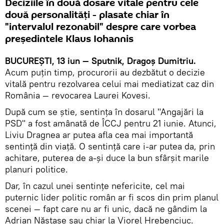
Deciziile în două dosare vitale pentru cele
două personalități - plasate chiar în
"intervalul rezonabil" despre care vorbea
președintele Klaus Iohannis
BUCUREȘTI, 13 iun — Sputnik, Dragoș Dumitriu.
Acum puțin timp, procurorii au dezbătut o decizie
vitală pentru rezolvarea celui mai mediatizat caz din
România — revocarea Laurei Kovesi.
După cum se știe, sentința în dosarul "Angajări la
PSD" a fost amânată de ÎCCJ pentru 21 iunie. Atunci,
Liviu Dragnea ar putea afla cea mai importantă
sentință din viață. O sentință care i-ar putea da, prin
achitare, puterea de a-și duce la bun sfârșit marile
planuri politice.
Dar, în cazul unei sentințe nefericite, cel mai
puternic lider politic român ar fi scos din prim planul
scenei — fapt care nu ar fi unic, dacă ne gândim la
Adrian Năstase sau chiar la Viorel Hrebenciuc.