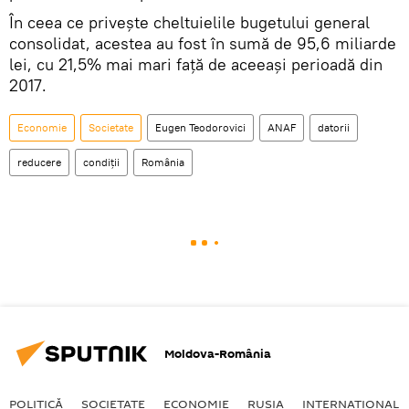
În ceea ce priveşte cheltuielile bugetului general
consolidat, acestea au fost în sumă de 95,6 miliarde
lei, cu 21,5% mai mari faţă de aceeaşi perioadă din
2017.
Economie
Societate
Eugen Teodorovici
ANAF
datorii
reducere
condiții
România
Moldova-România
POLITICĂ
SOCIETATE
ECONOMIE
RUSIA
INTERNAŢIONAL