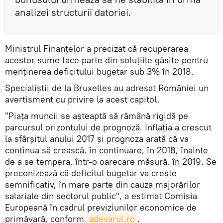
analizei structurii datoriei.
Ministrul Finanțelor a precizat că recuperarea
acestor sume face parte din soluțiile găsite pentru
menținerea deficitului bugetar sub 3% în 2018.
Specialiștii de la Bruxelles au adresat României un
avertisment cu privire la acest capitol.
"Piaţa muncii se aşteaptă să rămână rigidă pe
parcursul orizontului de prognoză. Inflaţia a crescut
la sfârşitul anului 2017 şi prognoza arată că va
continua să crească, în continuare, în 2018, înainte
de a se tempera, într-o oarecare măsură, în 2019. Se
preconizează că deficitul bugetar va creşte
semnificativ, în mare parte din cauza majorărilor
salariale din sectorul public", a estimat Comisia
Europeană în cadrul previziunilor economice de
primăvară, conform
adevarul.ro
.