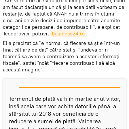
"Am vorbit de acest lucru la început acestui an, când
am făcut declarația unică și la acea dată vorbeam de
restanțe, de faptul că ANAF nu a trimis în ultimii
cinci ani de zile decizii de impunere către anumite
categorii de persoane, de contribuabili", a explicat
Teodorovici, potrivit
business24.ro
.
El a precizat că "e normal că fiecare să știe într-un
final cât are de dat" către stat și "undeva prin
toamnă să avem o centralizare a acestor informații
fiscale", astfel încât "fiecare contribuabil să aibă
această imagine".
Termenul de plată va fi în martie anul viitor,
însă aceia care vor achita datoriile până la
sfârșitul lui 2018 vor beneficia de o
reducere a sumei de plată. Valoarea
bonusului urmează să fie stabilită în urmă