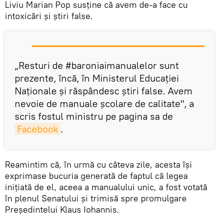
Liviu Marian Pop susţine că avem de-a face cu
intoxicări şi ştiri false.
„Resturi de #baroniaimanualelor sunt
prezente, încă, în Ministerul Educaţiei
Naţionale şi răspândesc ştiri false. Avem
nevoie de manuale şcolare de calitate", a
scris fostul ministru pe pagina sa de
Facebook
.
Reamintim că, în urmă cu câteva zile, acesta îşi
exprimase bucuria generată de faptul că legea
iniţiată de el, aceea a manualului unic, a fost votată
în plenul Senatului şi trimisă spre promulgare
Preşedintelui Klaus Iohannis.