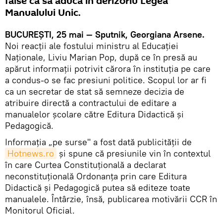
false ca să aducă în derizoriu Legea
Manualului Unic.
BUCUREŞTI, 25 mai — Sputnik, Georgiana Arsene.
Noi reacţii ale fostului ministru al Educaţiei
Naţionale, Liviu Marian Pop, după ce în presă au
apărut informaţii potrivit cărora în instituţia pe care
a condus-o se fac presiuni politice. Scopul lor ar fi
ca un secretar de stat să semneze decizia de
atribuire directă a contractului de editare a
manualelor şcolare către Editura Didactică şi
Pedagogică.
Informaţia „pe surse" a fost dată publicităţii de
Hotnews.ro
şi spune că presiunile vin în contextul
în care Curtea Constituţională a declarat
neconstituţională Ordonanţa prin care Editura
Didactică şi Pedagogică putea să editeze toate
manualele. Întârzie, însă, publicarea motivării CCR în
Monitorul Oficial.