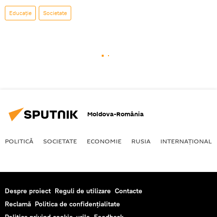
Educație
Societate
Moldova-România
POLITICĂ
SOCIETATE
ECONOMIE
RUSIA
INTERNAŢIONAL
Despre proiect
Reguli de utilizare
Contacte
Reclamă
Politica de confidențialitate
Politica privind cookie-urile
Feedback