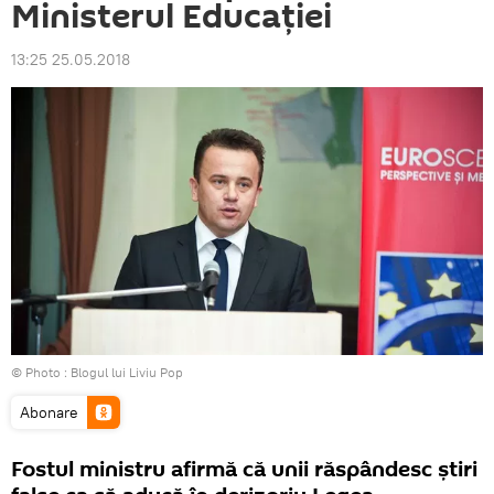
Ministerul Educaţiei
13:25 25.05.2018
© Photo :
Blogul lui Liviu Pop
Abonare
Fostul ministru afirmă că unii răspândesc ştiri