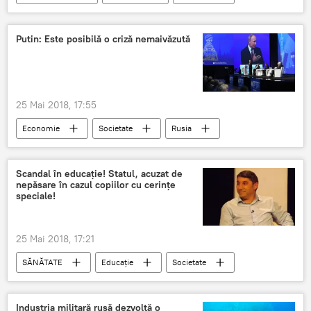
Republica Moldova
Ucraina
Georgia
obiective
Putin: Este posibilă o criză nemaivăzută
25 Mai 2018, 17:55
Economie
Societate
Rusia
Politică
Vladimir Putin
Forumul economic internațional de la Sankt Petersburg
Scandal în educaţie! Statul, acuzat de
nepăsare în cazul copiilor cu cerinţe
pericol
speciale!
25 Mai 2018, 17:21
SĂNĂTATE
Educație
Societate
Iulian Cristache
probleme
România
Învățământ
Industria militară rusă dezvoltă o