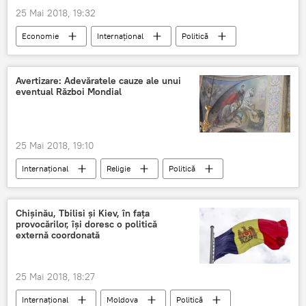
25 Mai 2018, 19:32
Economie
Internaţional
Politică
Rusia
Vladimir Putin
Forumul economic internațional de la Sankt Petersburg
Avertizare: Adevăratele cauze ale unui
eventual Război Mondial
esență
25 Mai 2018, 19:10
Internaţional
Religie
Politică
Societate
prevenire
Chișinău, Tbilisi și Kiev, în fața
provocărilor, își doresc o politică
externă coordonată
25 Mai 2018, 18:27
Internaţional
Moldova
Politică