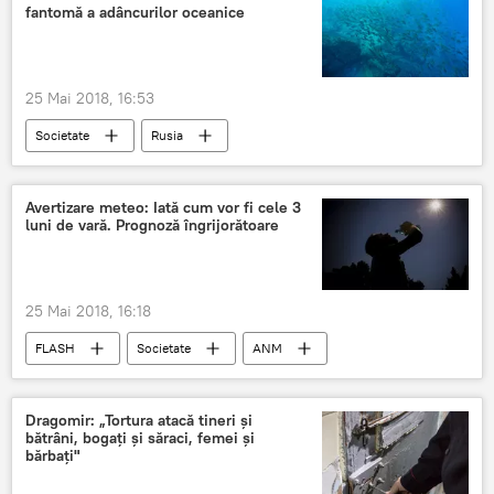
fantomă a adâncurilor oceanice
25 Mai 2018, 16:53
Societate
Rusia
Tehnica militară rusească
submarinul Husky
Caracteristici
Avertizare meteo: Iată cum vor fi cele 3
luni de vară. Prognoză îngrijorătoare
25 Mai 2018, 16:18
FLASH
Societate
ANM
prognoză
vara
secetă
furtuni
România
Vremea
Dragomir: „Tortura atacă tineri şi
bătrâni, bogaţi şi săraci, femei şi
bărbaţi"