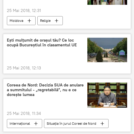
25 Mai 2018, 12:31
Moldova
Religie
Ești mulțumit de orașul tău? Ce loc
ocupă Bucureștiul în clasamentul UE
25 Mai 2018, 12:13
Coreea de Nord: Decizia SUA de anulare
a summitului - „regretabilă”, nu e ce
dorește lumea
25 Mai 2018, 11:34
Internaţional
Situația în jurul Coreei de Nord