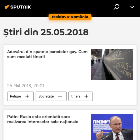
Moldova-România
Știri din 25.05.2018
Adevărul din spatele paradelor gay. Cum
sunt racolaţi tinerii
25 Mai 2018, 20:21
Religie
Societate
tineri
racolare
România
Putin: Rusia este orientată spre
realizarea intereselor sale naționale