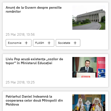
Anunț de la Guvern despre pensiile
românilor
25 Mai 2018, 13:56
Economie
FLASH
Societate
PSD Romania
Liviu Pop acuză existenţa „cozilor de
topor" în Ministerul Educaţiei
25 Mai 2018, 13:25
Patriarhul Daniel îndeamnă la
cooperarea celor două Mitropolii din
Moldova