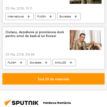
25 Mai 2018, 10:11
Internaţional
FLASH
Societate
PSD Romania
Klaus Iohannis
Ciutacu, dezvăluire și promisiune dură
pentru omul de bază al lui Kovesi
25 Mai 2018, 09:48
FLASH
Societate
ANALIZE
PSD Romania
DNA
Încă 20 de materiale
Moldova-România