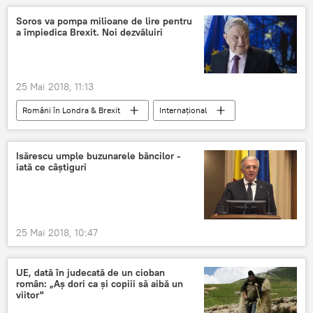
Soros va pompa milioane de lire pentru
a împiedica Brexit. Noi dezvăluiri
25 Mai 2018, 11:13
Români în Londra & Brexit
Internaţional
FLASH
DIASPORĂ
Isărescu umple buzunarele băncilor -
iată ce câștiguri
25 Mai 2018, 10:47
UE, dată în judecată de un cioban
român: „Aş dori ca şi copiii să aibă un
viitor"