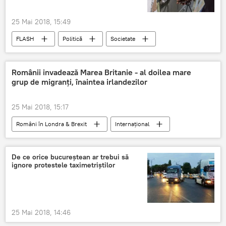
25 Mai 2018, 15:49
FLASH
Politică
Societate
Daniel Dragomir
dezvăluiri
reacție
practicarea torturii
România
DNA
Românii invadează Marea Britanie - al doilea mare
grup de migranți, înaintea irlandezilor
25 Mai 2018, 15:17
Români în Londra & Brexit
Internaţional
FLASH
Breaking News
DIASPORĂ
PSD Romania
Marea Britanie
De ce orice bucureştean ar trebui să
ignore protestele taximetriştilor
imigranți
număr
Klaus Iohannis
Români
25 Mai 2018, 14:46