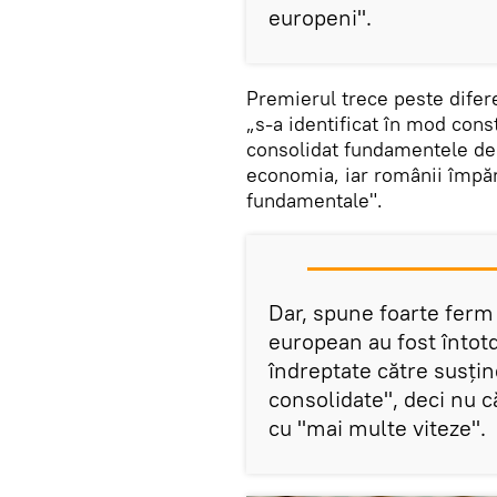
europeni".
Premierul trece peste difer
„s-a identificat în mod cons
consolidat fundamentele dem
economia, iar românii împăr
fundamentale".
Dar, spune foarte ferm 
european au fost întot
îndreptate către susți
consolidate", deci nu c
cu "mai multe viteze".