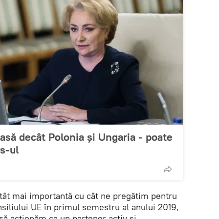
asă decât Polonia și Ungaria - poate
s-ul
tât mai importantă cu cât ne pregătim pentru
siliului UE în primul semestru al anului 2019,
să acționăm ca un partener activ și