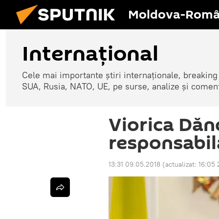
Moldova-Româ
Internaţional
Cele mai importante știri internaționale, breaking
SUA, Rusia, NATO, UE, pe surse, analize și coment
Viorica Dănc
responsabil
13:31 09.05.2018
(actualizat:
16:05 