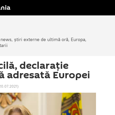
nia
 news, știri externe de ultimă oră, Europa,
arii
ilă, declarație
ă adresată Europei
20.07.2021
)