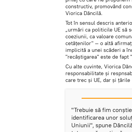
constructiv, promovând con
Viorica Dăncilă.
Tot în sensul descris anteri
„urmări ca politicile UE să 
coeziunii, ca valoare comun
cetățenilor" — o altă afirma
implicită a unei scăderi a î
"recâștigarea" este de fapt "
Cu alte cuvinte, Viorica Dăn
responsabilitate și respnsa
care trec și UE, dar și țări
"Trebuie să fim conștie
identificarea unor soluți
Uniunii", spune Dăncilă