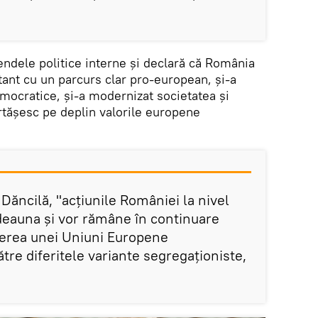
endele politice interne și declară că România
tant cu un parcurs clar pro-european, și-a
ocratice, și-a modernizat societatea și
tășesc pe deplin valorile europene
Dăncilă, "acțiunile României la nivel
deauna și vor rămâne în continuare
nerea unei Uniuni Europene
ătre diferitele variante segregaționiste,