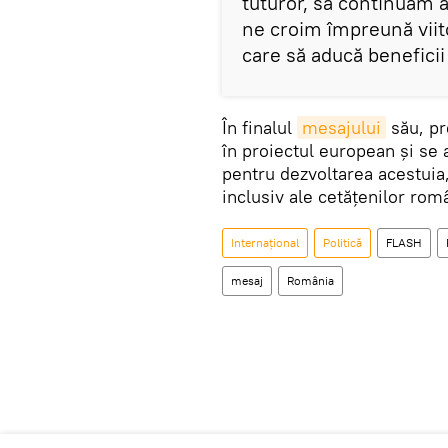
tuturor, să continuăm 
ne croim împreună viito
care să aducă beneficii 
În finalul
mesajului
său, pr
în proiectul european și se 
pentru dezvoltarea acestuia,
inclusiv ale cetățenilor româ
Internaţional
Politică
FLASH
mesaj
România