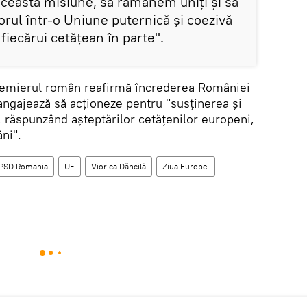
această misiune, să rămânem uniți și să
rul într-o Uniune puternică şi coezivă
fiecărui cetăţean în parte".
emierul român reafirmă încrederea României
angajează să acționeze pentru "susținerea și
 răspunzând așteptărilor cetățenilor europeni,
ni".
PSD Romania
UE
Viorica Dăncilă
Ziua Europei