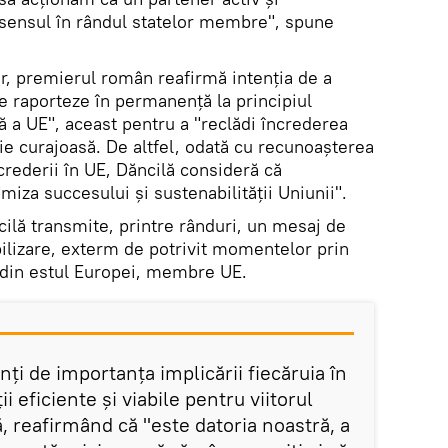
sensul în rândul statelor membre", spune
or, premierul român reafirmă intenția de a
se raporteze în permanență la principiul
ă a UE", aceast pentru a "reclădi încrederea
ție curajoasă. De altfel, odată cu recunoașterea
ncrederii în UE, Dăncilă consideră că
miza succesului și sustenabilității Uniunii".
cilă transmite, printre rânduri, un mesaj de
bilizare, exterm de potrivit momentelor prin
le din estul Europei, membre UE.
nți de importanța implicării fiecăruia în
i eficiente și viabile pentru viitorul
, reafirmând că "este datoria noastră, a