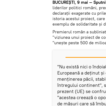
BUCUREȘTI, 9 mai — Sputni
liderilor politici români, pr
declarații exagerate cu pril
istoria acestui proiect, car
exemplu de solidaritate și
Premierul român a subliniat 
"viziunea unui proiect de co
"unește peste 500 de milioa
"Nu există nici o îndoia
Europeană a deținut și 
menținerea păcii, stabili
întregului continent", 
prezent (UE) se confru
"acestea creează o opor
de măsuri care să îmbun