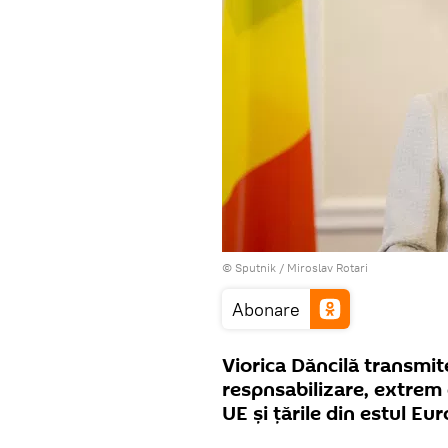
© Sputnik / Miroslav Rotari
Abonare
Viorica Dăncilă transmit
respnsabilizare, extrem 
UE și țările din estul E