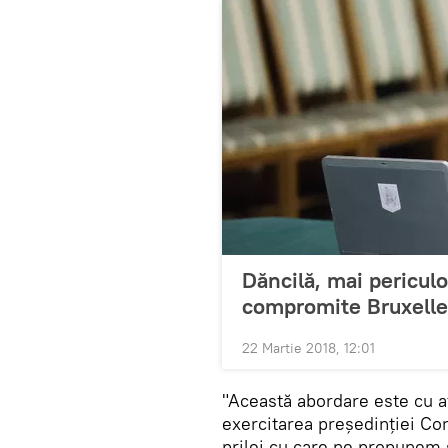
Dăncilă, mai periculo
compromite Bruxelle
22 Martie 2018, 12:01
"Această abordare este cu a
exercitarea președinției Con
prilej cu care ne propunem 