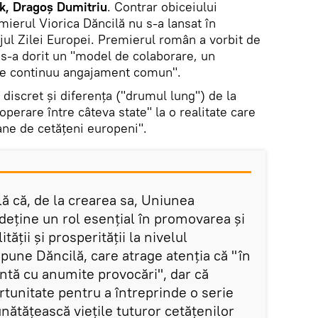
k, Dragoș Dumitriu
. Contrar obiceiului
emierul Viorica Dăncilă nu s-a lansat în
ejul Zilei Europei. Premierul român a vorbit de
e s-a dorit un "model de colaborare, un
 de continuu angajament comun".
discret și diferența ("drumul lung") de la
operare între câteva state" la o realitate care
ne de cetățeni europeni".
lă că, de la crearea sa, Uniunea
deține un rol esențial în promovarea și
tății și prosperității la nivelul
spune Dăncilă, care atrage atenția că "în
ntă cu anumite provocări", dar că
tunitate pentru a întreprinde o serie
ătățească viețile tuturor cetățenilor