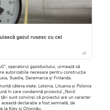
uiască gazul rusesc cu cel
", operatorul gazoductului, urmează să
re autorizațiile necesare pentru construcția
Rusia, Suedia, Danemarca și Finlanda.
nunță câteva state. Letonia, Lituania și Polonia
mună în care condamnă proiectul „Nord
 țări sunt convinși că proiectul are un caracter
ei, această declarație a fost semnată, de
e la Kiev și Chișinău.