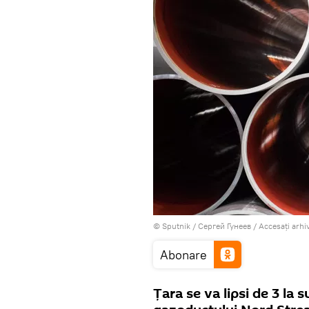
© Sputnik / Сергей Гунеев
/
Accesați arhi
Abonare
Țara se va lipsi de 3 la 