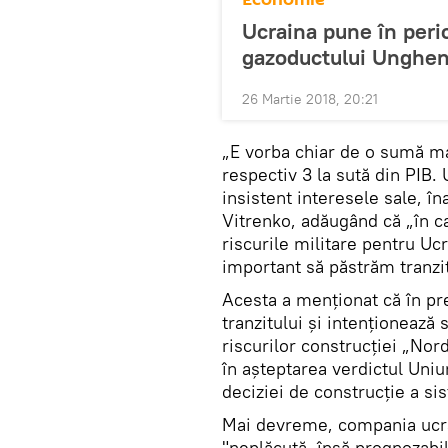
Ucraina pune în peric
gazoductului Unghen
26 Martie 2018, 20:21
„E vorba chiar de o sumă mar
respectiv 3 la sută din PIB
insistent interesele sale, î
Vitrenko, adăugând că „în caz
riscurile militare pentru Ucr
important să păstrăm tranzit
Acesta a menționat că în pre
tranzitului și intenționează
riscurilor construcției „Nord
în așteptarea verdictul Uniu
deciziei de construcție a si
Mai devreme, compania ucrai
"neplăcută, însă prognozabi