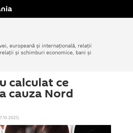
nia
i, europeană și internațională, relații
elații și schimburi economice, bani și
u calculat ce
 va cauza Nord
17.10.2021
)