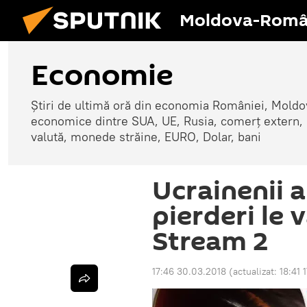
Moldova-Româ
Economie
Știri de ultimă oră din economia României, Moldove
economice dintre SUA, UE, Rusia, comerț extern, r
valută, monede străine, EURO, Dolar, bani
Ucrainenii a
pierderi le
Stream 2
17:46 30.03.2018
(actualizat:
18:41 