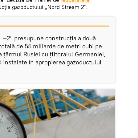
cția gazoductului „Nord Stream 2".
m —2" presupune construcția a două
totală de 55 miliarde de metri cubi pe
 țărmul Rusiei cu țlitoralul Germaniei,
nd instalate în apropierea gazoductului