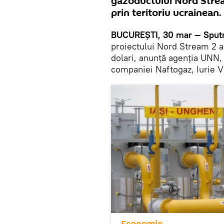
gazoductului Nord Stream
prin teritoriu ucrainean.
BUCUREȘTI, 30 mar — Sput
proiectului Nord Stream 2 a
dolari, anunță agenția UNN, 
companiei Naftogaz, Iurie V
Economie