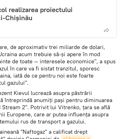
ol realizarea proiectului
i-Chișinău
e, de aproximativ trei miliarde de dolari,
. Ucraina acum trebuie să-și apere în mod
nainte de toate — interesele economice", a spus
ul în care va fi sistat tranzitul, sporesc
aina, iată de ce pentru noi este foarte
ul gazului".
zent Kievul lucrează asupra păstrării
 să întreprindă anumiți pași pentru diminuarea
 Stream 2". Potrivit lui Vitrenko, țara se află
nii Europene, care ar putea influența asupra
stemului rus de transport a gazului.
neană "Naftogaz" a calificat drept
lă" decizia Germaniei de
eliberare a 