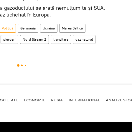
a gazoductului se arată nemulțumite și SUA,
az lichefiat în Europa.
Politică
Germania
Ucraina
Marea Baltică
pierderi
Nord Stream 2
tranzitare
gaz natural
OCIETATE
ECONOMIE
RUSIA
INTERNAŢIONAL
ANALIZE ȘI OP