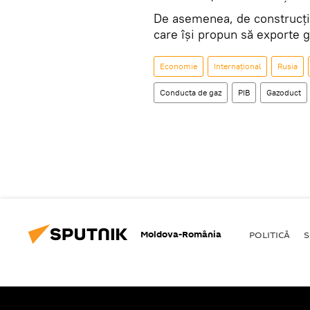
De asemenea, de construcți
care își propun să exporte g
Economie
Internaţional
Rusia
Conducta de gaz
PIB
Gazoduct
Moldova-România
POLITICĂ
S