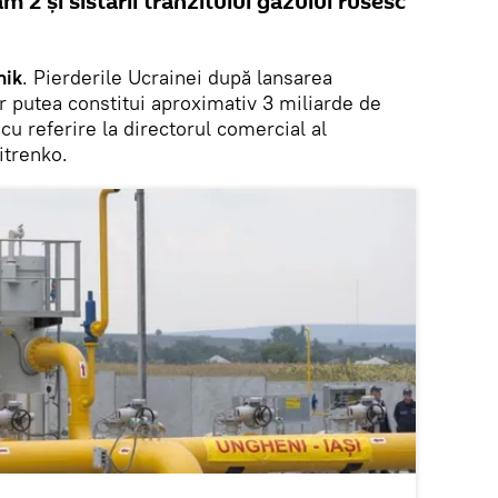
 2 și sistării tranzitului gazului rusesc
nik
. Pierderile Ucrainei după lansarea
r putea constitui aproximativ 3 miliarde de
cu referire la directorul comercial al
itrenko.