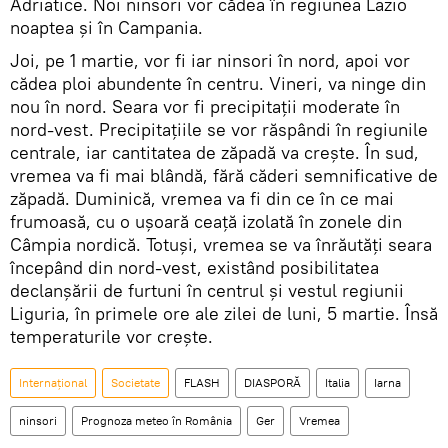
Adriatice. Noi ninsori vor cădea în regiunea Lazio
noaptea și în Campania.
Joi, pe 1 martie, vor fi iar ninsori în nord, apoi vor
cădea ploi abundente în centru. Vineri, va ninge din
nou în nord. Seara vor fi precipitaţii moderate în
nord-vest. Precipitațiile se vor răspândi în regiunile
centrale, iar cantitatea de zăpadă va creşte. În sud,
vremea va fi mai blândă, fără căderi semnificative de
zăpadă. Duminică, vremea va fi din ce în ce mai
frumoasă, cu o uşoară ceaţă izolată în zonele din
Câmpia nordică. Totuşi, vremea se va înrăutăți seara
începând din nord-vest, existând posibilitatea
declanşării de furtuni în centrul şi vestul regiunii
Liguria, în primele ore ale zilei de luni, 5 martie. Însă
temperaturile vor creşte.
Internaţional
Societate
FLASH
DIASPORĂ
Italia
Iarna
ninsori
Prognoza meteo în România
Ger
Vremea