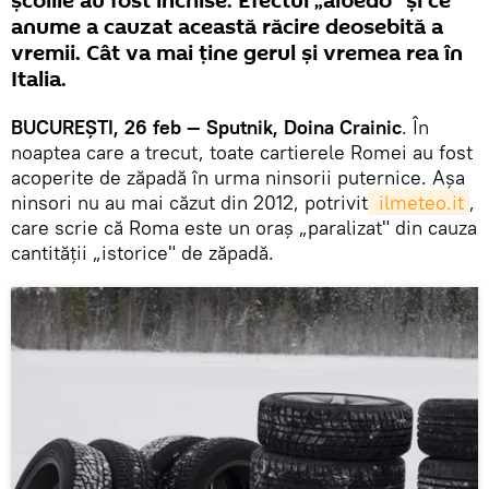
şcolile au fost închise. Efectul „albedo" şi ce
anume a cauzat această răcire deosebită a
vremii. Cât va mai ţine gerul şi vremea rea în
Italia.
BUCUREŞTI, 26 feb — Sputnik, Doina Crainic
. În
noaptea care a trecut, toate cartierele Romei au fost
acoperite de zăpadă în urma ninsorii puternice. Aşa
ninsori nu au mai căzut din 2012, potrivit
 ilmeteo.it
,
care scrie că Roma este un oraş „paralizat" din cauza
cantităţii „istorice" de zăpadă.