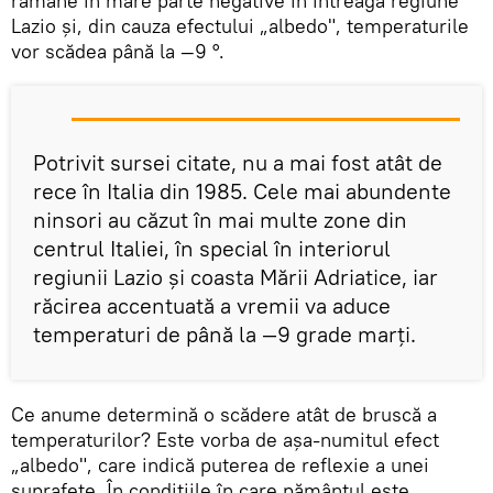
rămâne în mare parte negative în întreaga regiune
Lazio și, din cauza efectului „albedo", temperaturile
vor scădea până la —9 °.
Potrivit sursei citate, nu a mai fost atât de
rece în Italia din 1985. Cele mai abundente
ninsori au căzut în mai multe zone din
centrul Italiei, în special în interiorul
regiunii Lazio și coasta Mării Adriatice, iar
răcirea accentuată a vremii va aduce
temperaturi de până la —9 grade marți.
Ce anume determină o scădere atât de bruscă a
temperaturilor? Este vorba de aşa-numitul efect
„albedo", care indică puterea de reflexie a unei
suprafețe. În condiţiile în care pământul este