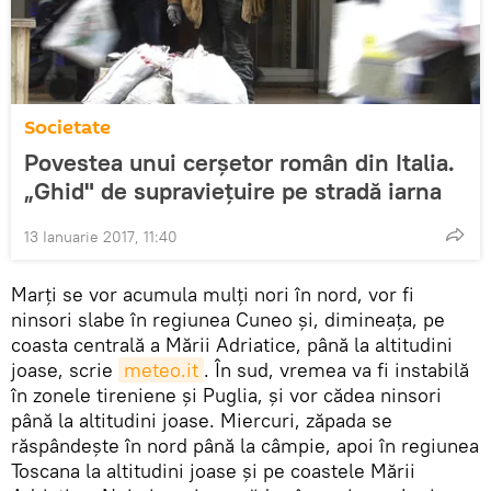
Societate
Povestea unui cerşetor român din Italia.
„Ghid" de supravieţuire pe stradă iarna
13 Ianuarie 2017, 11:40
Marți se vor acumula mulți nori în nord, vor fi
ninsori slabe în regiunea Cuneo și, dimineața, pe
coasta centrală a Mării Adriatice, până la altitudini
joase, scrie
meteo.it
. În sud, vremea va fi instabilă
în zonele tireniene și Puglia, şi vor cădea ninsori
până la altitudini joase. Miercuri, zăpada se
răspândeşte în nord până la câmpie, apoi în regiunea
Toscana la altitudini joase și pe coastele Mării