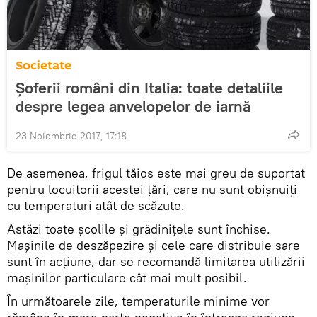
Societate
Şoferii români din Italia: toate detaliile
despre legea anvelopelor de iarnă
23 Noiembrie 2017, 17:18
De asemenea, frigul tăios este mai greu de suportat
pentru locuitorii acestei ţări, care nu sunt obişnuiţi
cu temperaturi atât de scăzute.
Astăzi toate școlile și grădinițele sunt închise.
Maşinile de deszăpezire şi cele care distribuie sare
sunt în acţiune, dar se recomandă limitarea utilizării
maşinilor particulare cât mai mult posibil.
În următoarele zile, temperaturile minime vor