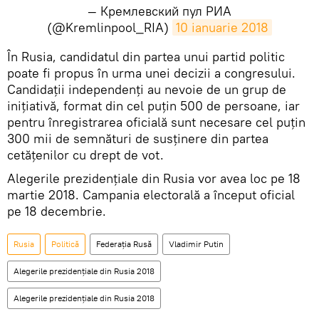
— Кремлевский пул РИА
(@Kremlinpool_RIA)
10 ianuarie 2018
​În Rusia, candidatul din partea unui partid politic
poate fi propus în urma unei decizii a congresului.
Candidații independenți au nevoie de un grup de
inițiativă, format din cel puțin 500 de persoane, iar
pentru înregistrarea oficială sunt necesare cel puțin
300 mii de semnături de susținere din partea
cetățenilor cu drept de vot.
Alegerile prezidențiale din Rusia vor avea loc pe 18
martie 2018. Campania electorală a început oficial
pe 18 decembrie.
Rusia
Politică
Federația Rusă
Vladimir Putin
Alegerile prezidențiale din Rusia 2018
Alegerile prezidențiale din Rusia 2018