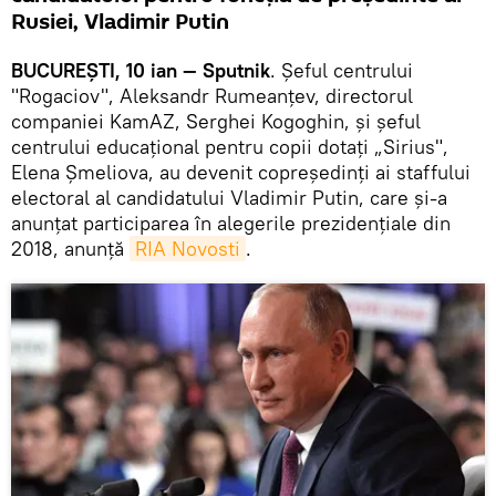
Rusiei, Vladimir Putin
BUCUREȘTI, 10 ian — Sputnik
. Șeful centrului
"Rogaciov", Aleksandr Rumeanțev, directorul
companiei KamAZ, Serghei Kogoghin, și șeful
centrului educațional pentru copii dotați „Sirius",
Elena Șmeliova, au devenit copreședinți ai staffului
electoral al candidatului Vladimir Putin, care și-a
anunțat participarea în alegerile prezidențiale din
2018, anunță
RIA Novosti
.