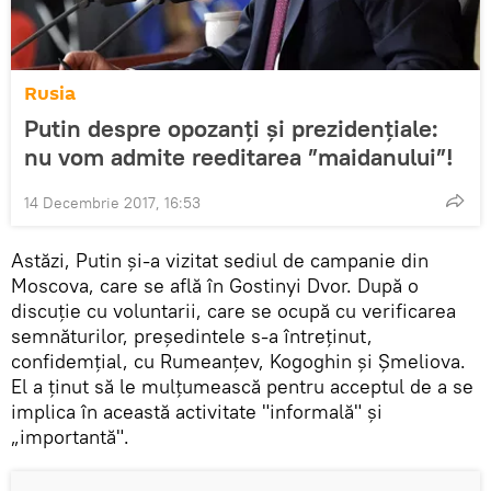
Rusia
Putin despre opozanți și prezidențiale:
nu vom admite reeditarea ”maidanului”!
14 Decembrie 2017, 16:53
Astăzi, Putin și-a vizitat sediul de campanie din
Moscova, care se află în Gostinyi Dvor. După o
discuție cu voluntarii, care se ocupă cu verificarea
semnăturilor, președintele s-a întreținut,
confidemțial, cu Rumeanțev, Kogoghin și Șmeliova.
El a ținut să le mulțumească pentru acceptul de a se
implica în această activitate "informală" și
„importantă".