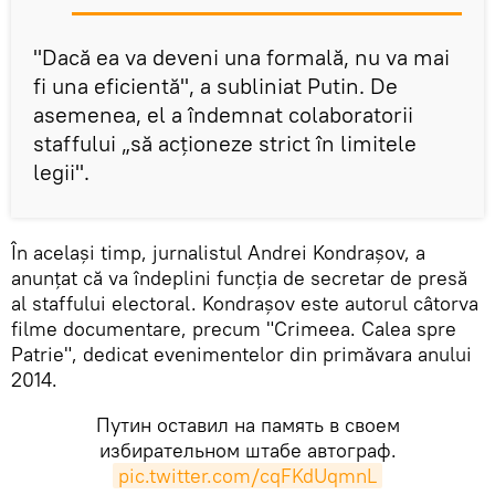
"Dacă ea va deveni una formală, nu va mai
fi una eficientă", a subliniat Putin. De
asemenea, el a îndemnat colaboratorii
staffului „să acționeze strict în limitele
legii".
În același timp, jurnalistul Andrei Kondrașov, a
anunțat că va îndeplini funcția de secretar de presă
al staffului electoral. Kondrașov este autorul câtorva
filme documentare, precum "Crimeea. Calea spre
Patrie", dedicat evenimentelor din primăvara anului
2014.
Путин оставил на память в своем
избирательном штабе автограф.
pic.twitter.com/cqFKdUqmnL