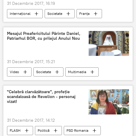
31 Decembrie 2017, 16:19
Internaţional
Societate
Franța
Securitate
măsuri
Anul Nou
Mesajul Preafericitului Părinte Daniel,
Patriarhul BOR, cu prilejul Anului Nou
31 Decembrie 2017, 15:21
Video
Societate
Multimedia
Patriarhul Daniel
mesaj
România
Anul Nou
"Celebră clarvăzătoare", profeţie
scandaloasă de Revelion - personaj
vizat!
31 Decembrie 2017, 14:12
FLASH
Politică
PSD Romania