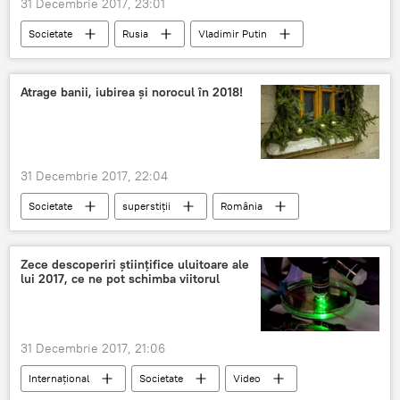
31 Decembrie 2017, 23:01
Societate
Rusia
Vladimir Putin
serbare
mesaj
felicitare
Anul Nou
Atrage banii, iubirea şi norocul în 2018!
31 Decembrie 2017, 22:04
Societate
superstiții
România
Zece descoperiri ştiinţifice uluitoare ale
lui 2017, ce ne pot schimba viitorul
31 Decembrie 2017, 21:06
Internaţional
Societate
Video