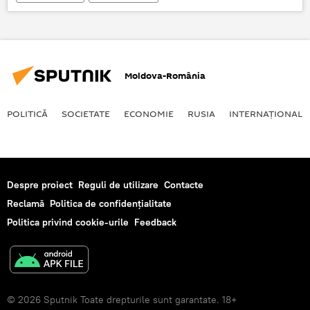
Moldova-România
POLITICĂ
SOCIETATE
ECONOMIE
RUSIA
INTERNAŢIONAL
Despre proiect
Reguli de utilizare
Contacte
Reclamă
Politica de confidențialitate
Politica privind cookie-urile
Feedback
© 2026 Sputnik Toate drepturile sunt garantate. 18+