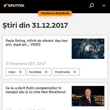
Moldova-România
Știri din 31.12.2017
Paula Seling, infinit de vibrant: Aşa trec
anii, după ani... VIDEO
31 Decembrie 2017, 23:37
Video
Societate
Multimedia
Paula Seling
piesa
România
Ce le-a dorit Putin compatrioților în
mesajul său și cu cine face Revelionul