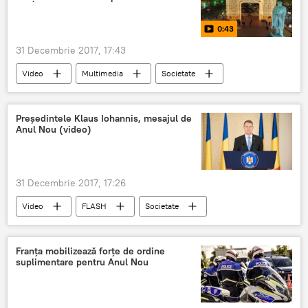
0:43
31 Decembrie 2017, 17:43
Video
Multimedia
Societate
Rusia
Moscova
Pregătiri
Anul Nou
Președintele Klaus Iohannis, mesajul de
Anul Nou (video)
31 Decembrie 2017, 17:26
Video
FLASH
Societate
Multimedia
Politică
Klaus Iohannis
mesaj
România
Anul Nou
Franța mobilizează forțe de ordine
suplimentare pentru Anul Nou