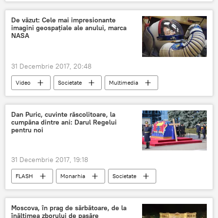
Multimedia
top
2017
știința
descoperiri
De văzut: Cele mai impresionante
imagini geospațiale ale anului, marca
NASA
31 Decembrie 2017, 20:48
Video
Societate
Multimedia
SUA
NASA
Cosmos
Foto
Dan Puric, cuvinte răscolitoare, la
cumpăna dintre ani: Darul Regelui
pentru noi
31 Decembrie 2017, 19:18
FLASH
Monarhia
Societate
Dan Puric
Regele Mihai
omagiu
România
Moscova, în prag de sărbătoare, de la
înălțimea zborului de pasăre