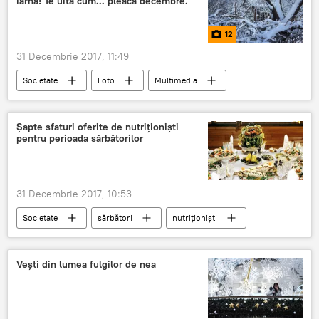
iarnă! Te uită cum... pleacă decembre.
12
31 Decembrie 2017, 11:49
Societate
Foto
Multimedia
Moldova
grupaj
Decembrie
Șapte sfaturi oferite de nutriționiști
pentru perioada sărbătorilor
31 Decembrie 2017, 10:53
Societate
sărbători
nutriționiști
Sfaturi
Vești din lumea fulgilor de nea