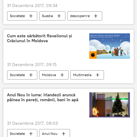
31 Decembrie 2017, 09:34
Societate
Suedia
descoperire
Cum este sărbătorit Revelionul și
Crăciunul în Moldova
31 Decembrie 2017, 09:15
Societate
Moldova
Multimedia
Grafică Info
Moldova
Crăciun
tradiții
Anul Nou
Anul Nou în lume: Irlandezii aruncă
pâinea în pereţi, românii, bani în apă
31 Decembrie 2017, 08:03
Societate
Anul Nou