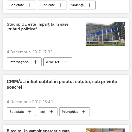
Societate
Sindicate
violență
profesoară
protest
România
Școala
Studiu: UE este împărțită în șase
„triburi politice”
4 Decembrie 2017, 17:32
Internaţional
ANALIZE
Uniunea Europeană
Eurosceptici
CRIMĂ: a înfipt cuțitul în pieptul soțului, sub privirile
soacrei
4 Decembrie 2017, 16:45
Societate
soț
înjunghiat
soție
România
Bitcoin: Un vampir energetic care