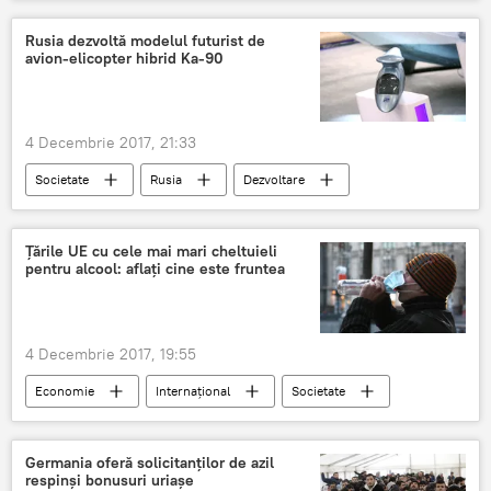
Rusia dezvoltă modelul futurist de
avion-elicopter hibrid Ka-90
4 Decembrie 2017, 21:33
Societate
Rusia
Dezvoltare
avion
elicopter
hibrid
Țările UE cu cele mai mari cheltuieli
pentru alcool: aflați cine este fruntea
4 Decembrie 2017, 19:55
Economie
Internaţional
Societate
UE
alcool
consum
cheltuieli
rating
Germania oferă solicitanților de azil
respinși bonusuri uriaşe