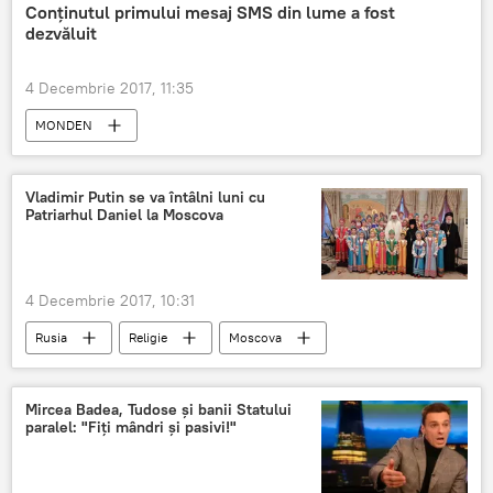
Conținutul primului mesaj SMS din lume a fost
dezvăluit
4 Decembrie 2017, 11:35
MONDEN
Vladimir Putin se va întâlni luni cu
Patriarhul Daniel la Moscova
4 Decembrie 2017, 10:31
Rusia
Religie
Moscova
Patriarhul Daniel
Vladimir Putin
Întâlnire
Vizita Patriarhului Daniel la Moscova
Mircea Badea, Tudose și banii Statului
paralel: "Fiți mândri și pasivi!"