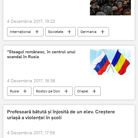
4 Decembrie 2017, 19:22
Internaţional
Societate
Germania
migranți
azil
refuz
bonus
“Steagul românesc, în centrul unui
scandal în Rusia
4 Decembrie 2017, 18:38
Rusia
Rostov pe Don
Drapel
Steagul
poliție
tricolor
Scandal
Profesoară bătută şi înjosită de un elev. Creştere
uriaşă a violenţei în şcoli
4 Decembrie 2017, 17:59