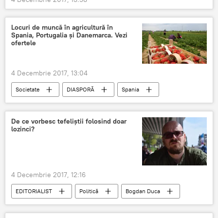
Locuri de muncă în agricultură în
Spania, Portugalia și Danemarca. Vezi
ofertele
4 Decembrie 2017, 13:04
Societate
DIASPORĂ
Spania
Portugalia
Uniunea Europeană
Danemarca
Oferte
locuri de muncă
De ce vorbesc tefeliștii folosind doar
lozinci?
Salariu
4 Decembrie 2017, 12:16
EDITORIALIST
Politică
Bogdan Duca
tefeliști
România
Corupție