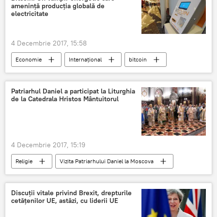
amenință producția globală de
electricitate
4 Decembrie 2017, 15:58
Economie
Internaţional
bitcoin
pericol
energie
consum
creștere
Patriarhul Daniel a participat la Liturghia
de la Catedrala Hristos Mântuitorul
4 Decembrie 2017, 15:19
Religie
Vizita Patriarhului Daniel la Moscova
Moscova
Patriarhul Daniel
Liturghie
Biserica Ortodoxă
slujba
Rusia
Discuții vitale privind Brexit, drepturile
cetățenilor UE, astăzi, cu liderii UE