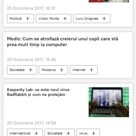
25 Octombrie 2017, 16:10
Politică
Victor Ponta
Liviu Dragnea
România
Medic: Cum se atrofiază creierul unui copil care stă
prea mult timp la computer
25 Octombrie 2017, 15:46
Societate
Moldova
Internet
Copii
stres
medic
Sanatate
Sfaturi
neurologie
Kasperky Lab: ce este noul virus
BadRabbit și cum ne protejăm
telefoane mobile
Creier
25 Octombrie 2017, 14:58
Internaţional
Societate
virus