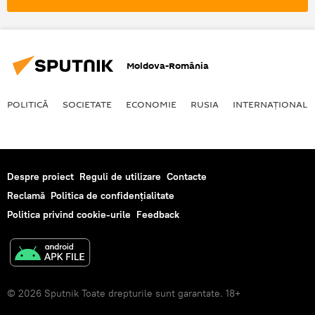
Moldova-România
POLITICĂ
SOCIETATE
ECONOMIE
RUSIA
INTERNAŢIONAL
Despre proiect
Reguli de utilizare
Contacte
Reclamă
Politica de confidențialitate
Politica privind cookie-urile
Feedback
© 2026 Sputnik Toate drepturile sunt garantate. 18+