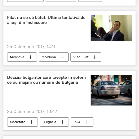
atacuri cibernetice
Laboratorul Kaspersky
Filat nu se dă bătut: Ultima tentativă de
a ieși din închisoare
25 Octombrie 2017, 14:11
Moldova
Moldova
Vlad Filat
Închisoare
Libertate
Penitenciarul 13
Decizia bulgarilor care lovește în șoferii
ce au mașini cu numere de Bulgaria
25 Octombrie 2017, 13:42
Societate
Bulgaria
RCA
automobile
șoferi
înmatriculare