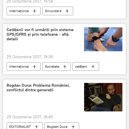
25 Octombrie 2017, 19:58
Internaţional
Sinucidere
Cetățenii vor fi urmăriți prin sisteme
GPS/GPRS și prin telefoane - află
detalii
25 Octombrie 2017, 19:30
Internaţional
Societate
cetățeni
sisteme
Bogdan Duca: Problema României,
conflictul dintre generații
25 Octombrie 2017, 18:45
EDITORIALIST
Bogdan Duca