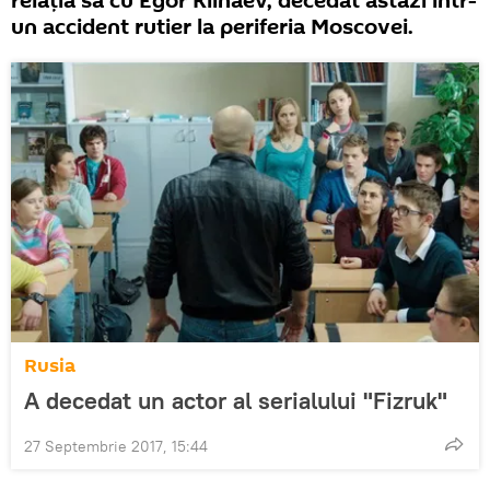
relația sa cu Egor Klinaev, decedat astăzi într-
un accident rutier la periferia Moscovei.
Rusia
A decedat un actor al serialului "Fizruk"
27 Septembrie 2017, 15:44