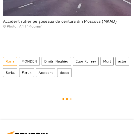
Accident rutier pe șoseaua de centură din Moscova (MKAD)
© Photo :
АГН "Москва"
Rusia
MONDEN
Dmitri Naghiev
Egor Klinaev
Mort
actor
Serial
Fizruk
Accident
deces