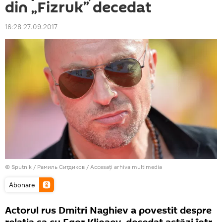
din „Fizruk” decedat
16:28 27.09.2017
© Sputnik / Рамиль Ситдиков
/
Accesați arhiva multimedia
Abonare
Actorul rus Dmitri Naghiev a povestit despre