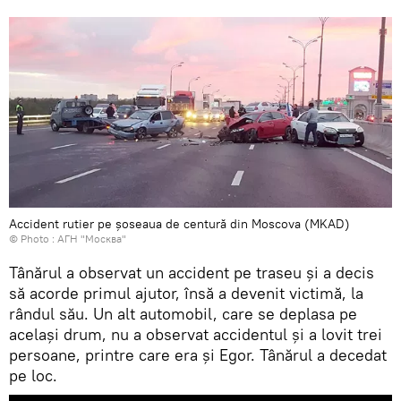
Accident rutier pe șoseaua de centură din Moscova (MKAD)
© Photo :
АГН "Москва"
Tânărul a observat un accident pe traseu și a decis
să acorde primul ajutor, însă a devenit victimă, la
rândul său. Un alt automobil, care se deplasa pe
același drum, nu a observat accidentul și a lovit trei
persoane, printre care era și Egor. Tânărul a decedat
pe loc.