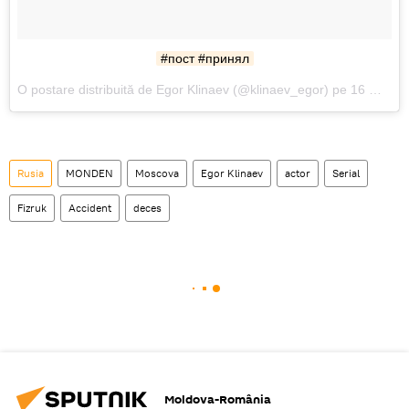
#пост #принял
O postare distribuită de Egor Klinaev (@klinaev_egor) pe 16 Mai 2017 la 06:15 PDT
Rusia
MONDEN
Moscova
Egor Klinaev
actor
Serial
Fizruk
Accident
deces
Moldova-România