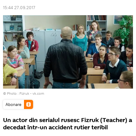
15:44 27.09.2017
© Photo :
Fizruk - vk.com
Abonare
Un actor din serialul rusesc Fizruk (Teacher) a
decedat într-un accident rutier teribil