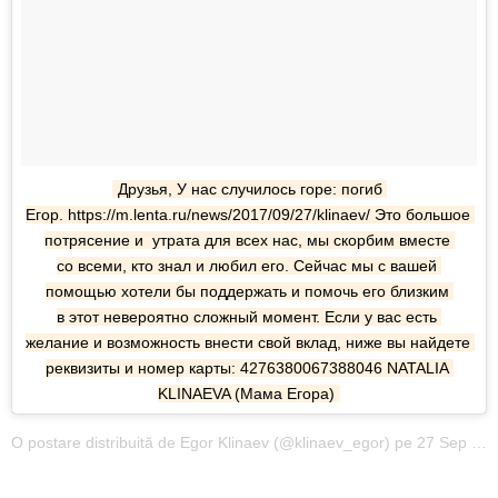
Друзья, У нас случилось горе: погиб 
Егор. https://m.lenta.ru/news/2017/09/27/klinaev/ Это большое 
потрясение и  утрата для всех нас, мы скорбим вместе 
со всеми, кто знал и любил его. Сейчас мы с вашей 
помощью хотели бы поддержать и помочь его близким 
в этот невероятно сложный момент. Если у вас есть 
желание и возможность внести свой вклад, ниже вы найдете 
реквизиты и номер карты: 4276380067388046 NATALIA 
KLINAEVA (Мама Егора)
O postare distribuită de Egor Klinaev (@klinaev_egor) pe 27 Sep 2017 la 04:33 PDT