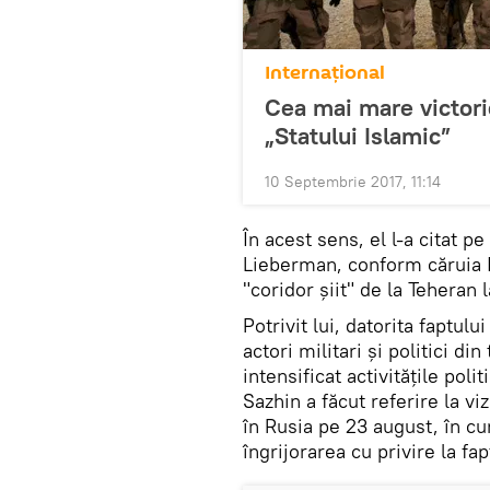
Internaţional
Cea mai mare victorie
„Statului Islamic”
10 Septembrie 2017, 11:14
În acest sens, el l-a citat pe
Lieberman, conform căruia I
"coridor șiit" de la Teheran
Potrivit lui, datorita faptulu
actori militari și politici din
intensificat activitățile pol
Sazhin a făcut referire la v
în Rusia pe 23 august, în c
îngrijorarea cu privire la fap