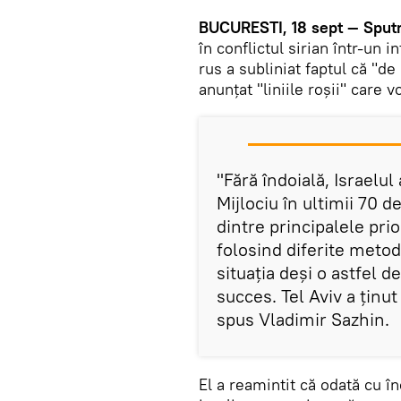
BUCURESTI, 18 sept — Sput
în conflictul sirian într-un 
rus a subliniat faptul că "de 
anunțat "liniile roșii" care v
"Fără îndoială, Israelul
Mijlociu în ultimii 70 d
dintre principalele priori
folosind diferite metod
situația deși o astfel d
succes. Tel Aviv a ținut
spus Vladimir Sazhin.
El a reamintit că odată cu înc