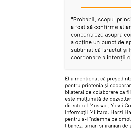
"Probabil, scopul princ
a fost să confirme alian
concentreze asupra comb
a obține un punct de spr
subliniat că Israelul și
coordonare a intențiilo
El a menționat că președint
pentru prietenia și coopera
bilateral de colaborare ca fi
este mulțumită de dezvoltar
directorul Mossad, Yossi Co
Informații Militare, Herzi H
pentru a-i îndemna pe omolo
libanez, sirian si iranian de