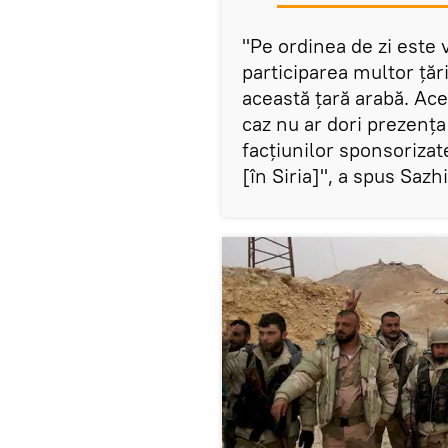
"Pe ordinea de zi este vi
participarea multor țări
această țară arabă. Aces
caz nu ar dori prezența 
facțiunilor sponsorizate
[în Siria]", a spus Sazh