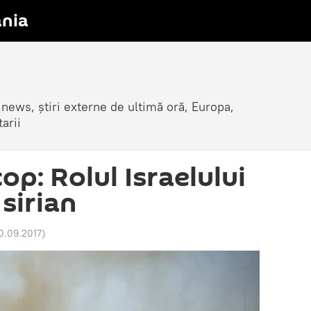
nia
 news, știri externe de ultimă oră, Europa,
arii
p: Rolul Israelului
 sirian
0.09.2017
)