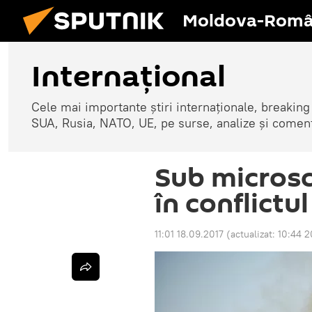
Moldova-Româ
Internaţional
Cele mai importante știri internaționale, breaking
SUA, Rusia, NATO, UE, pe surse, analize și coment
Sub microsco
în conflictul
11:01 18.09.2017
(actualizat:
10:44 2