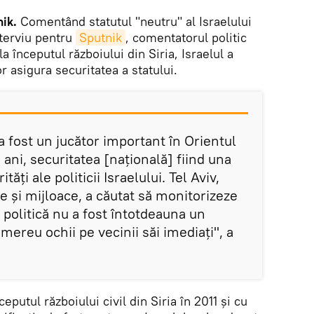
nik.
Comentând statutul "neutru" al Israelului
interviu pentru
Sputnik
, comentatorul politic
la începutul războiului din Siria, Israelul a
or asigura securitatea a statului.
 a fost un jucător important în Orientul
e ani, securitatea [națională] fiind una
tăți ale politicii Israelului. Tel Aviv,
e și mijloace, a căutat să monitorizeze
e politică nu a fost întotdeauna un
 mereu ochii pe vecinii săi imediați", a
eputul războiului civil din Siria în 2011 și cu