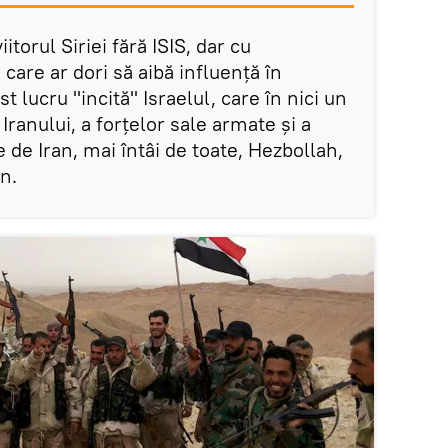
itorul Siriei fără ISIS, dar cu
 care ar dori să aibă influență în
t lucru "incită" Israelul, care în nici un
Iranului, a forțelor sale armate și a
 de Iran, mai întâi de toate, Hezbollah,
in.