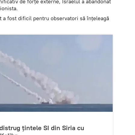
ficativ de forțe externe, Israelul a abandonat
ionista.
ut a fost dificil pentru observatori să înțeleagă
istrug țintele SI din Siria cu