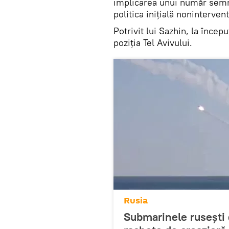
implicarea unui număr semni
politica inițială nonintervent
Potrivit lui Sazhin, la încep
poziția Tel Avivului.
Rusia
Submarinele rusești d