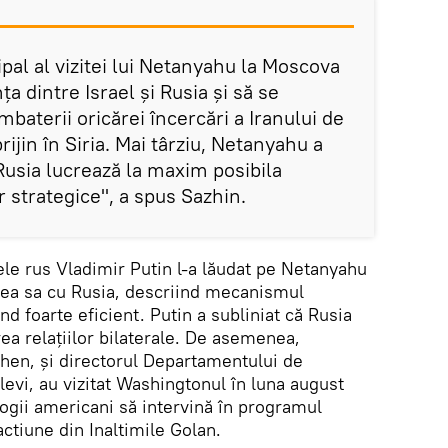
ipal al vizitei lui Netanyahu la Moscova
ța dintre Israel și Rusia și să se
aterii oricărei încercări a Iranului de
ijin în Siria. Mai târziu, Netanyahu a
 Rusia lucrează la maxim posibila
r strategice", a spus Sazhin.
ele rus Vladimir Putin l-a lăudat pe Netanyahu
rea sa cu Rusia, descriind mecanismul
ind foarte eficient. Putin a subliniat că Rusia
ea relațiilor bilaterale. De asemenea,
hen, și directorul Departamentului de
alevi, au vizitat Washingtonul în luna august
gii americani să intervină în programul
 actiune din Inaltimile Golan.