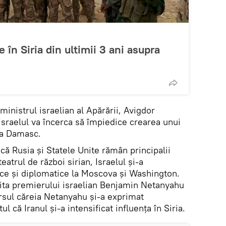
 în Siria din ultimii 3 ani asupra
 ministrul israelian al Apărării, Avigdor
sraelul va încerca să împiedice crearea unui
 la Damasc.
i că Rusia și Statele Unite rămân principalii
 teatrul de război sirian, Israelul și-a
itice și diplomatice la Moscova și Washington.
izita premierului israelian Benjamin Netanyahu
ursul căreia Netanyahu și-a exprimat
tul că Iranul și-a intensificat influența în Siria.