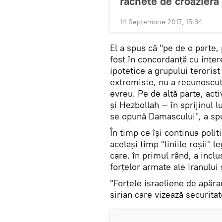
rachete de croazieră 
14 Septembrie 2017, 15:34
El a spus că "pe de o parte,
fost în concordanță cu intere
ipotetice a grupului terorist
extremiste, nu a recunoscut 
evreu. Pe de altă parte, acti
și Hezbollah — în sprijinul 
se opună Damascului", a sp
În timp ce își continua politi
același timp "liniile roșii" l
care, în primul rând, a inclu
forțelor armate ale Iranului 
"Forțele israeliene de apărar
sirian care vizează securitat