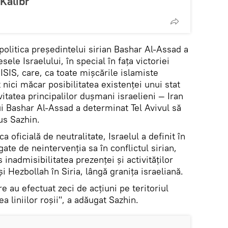
Kalibr
 politica președintelui sirian Bashar Al-Assad a
sele Israelului, în special în fața victoriei
 ISIS, care, ca toate mișcările islamiste
nici măcar posibilitatea existenței unui stat
vitatea principalilor dușmani israelieni — Iran
lui Bashar Al-Assad a determinat Tel Avivul să
us Sazhin.
ca oficială de neutralitate, Israelul a definit în
egate de neintervenția sa în conflictul sirian,
s inadmisibilitatea prezenței și activităților
și Hezbollah în Siria, lângă granița israeliană.
e au efectuat zeci de acțiuni pe teritoriul
ea liniilor roșii", a adăugat Sazhin.