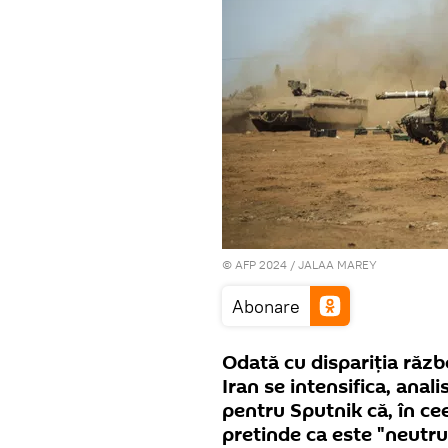
© AFP 2024 / JALAA MAREY
Abonare
Odată cu dispariția război
Iran se intensifica, anal
pentru Sputnik că, în ceea
pretinde ca este "neutru