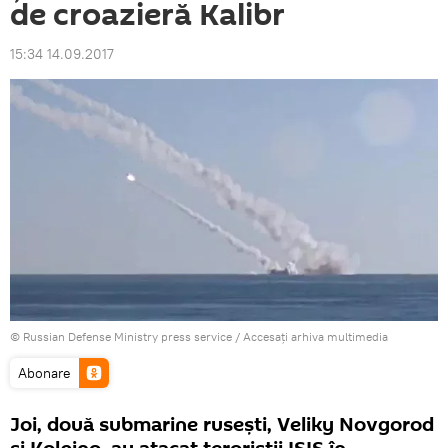
de croazieră Kalibr
15:34 14.09.2017
© Russian Defense Ministry press service
/
Accesați arhiva multimedia
Abonare
Joi, două submarine rusești, Veliky Novgorod