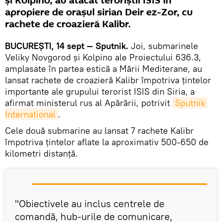
și Kolpino, au atacat teroriștii ISIS în
apropiere de orașul sirian Deir ez-Zor, cu
rachete de croazieră Kalibr.
BUCUREȘTI, 14 sept — Sputnik.
Joi, submarinele
Veliky Novgorod și Kolpino ale Proiectului 636.3,
amplasate în partea estică a Mării Mediterane, au
lansat rachete de croazieră Kalibr împotriva țintelor
importante ale grupului terorist ISIS din Siria, a
afirmat ministerul rus al Apărării, potrivit
Sputnik 
International
.
Cele două submarine au lansat 7 rachete Kalibr
împotriva țintelor aflate la aproximativ 500-650 de
kilometri distanță.
"Obiectivele au inclus centrele de
comandă, hub-urile de comunicare,