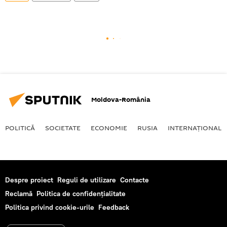
Moldova-România
POLITICĂ
SOCIETATE
ECONOMIE
RUSIA
INTERNAŢIONAL
Despre proiect
Reguli de utilizare
Contacte
Reclamă
Politica de confidențialitate
Politica privind cookie-urile
Feedback