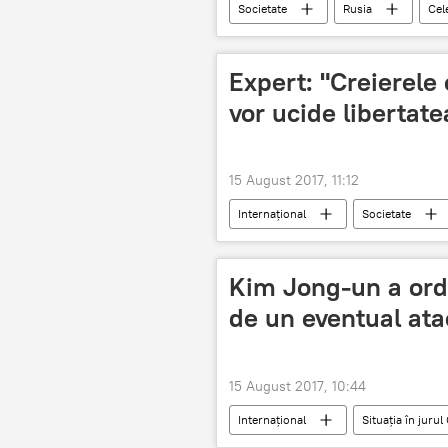
Societate
Rusia
Cel
Expert: "Creierele
vor ucide libertate
15 August 2017, 11:12
Internaţional
Societate
Kim Jong-un a ordo
de un eventual at
15 August 2017, 10:44
Internaţional
Situația în juru