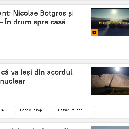
nt: Nicolae Botgros și
 - În drum spre casă
că va ieși din acordul
 nuclear
UA
Donald Trump
Hassan Rouhani