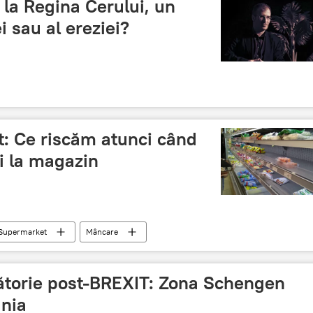
 la Regina Cerului, un
i sau al ereziei?
ft: Ce riscăm atunci când
 la magazin
Supermarket
Mâncare
lătorie post-BREXIT: Zona Schengen
nia