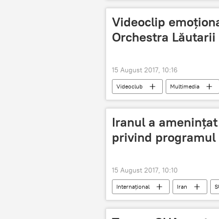
militari
Videoclip emoționa
Orchestra Lăutarii
15 August 2017, 10:16
Videoclub
Multimedia
Iranul a amenințat 
privind programul
15 August 2017, 10:10
Internaţional
Iran
S
Sancțiuni
Programul nuclear