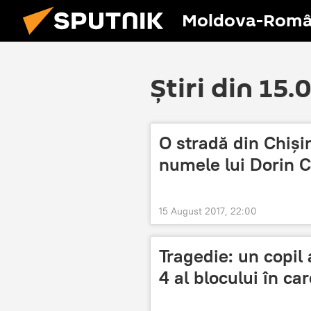
Moldova-Româ
Știri din 15.
O stradă din Chiși
numele lui Dorin C
15 August 2017, 22:00
Tragedie: un copil 
4 al blocului în ca