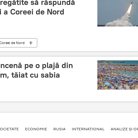
regătite să răspundă
i a Coreei de Nord
l Coreei de Nord
ncenă pe o plajă din
m, tăiat cu sabia
OCIETATE
ECONOMIE
RUSIA
INTERNAŢIONAL
ANALIZE ȘI OP