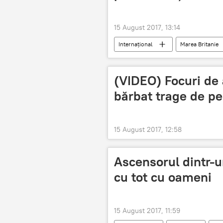
15 August 2017, 13:14
Internaţional
Marea Britanie
Brexit. Marea Britanie a ieșit din UE
(VIDEO) Focuri de 
bărbat trage de pe
15 August 2017, 12:58
Ascensorul dintr-u
cu tot cu oameni
15 August 2017, 11:59