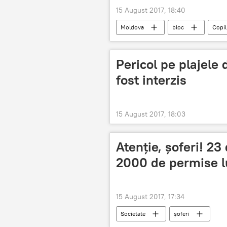
15 August 2017, 18:40
Moldova
bloc
Copil
Pericol pe plajele 
fost interzis
15 August 2017, 18:03
Atenţie, şoferi! 23
2000 de permise lu
15 August 2017, 17:34
Societate
șoferi