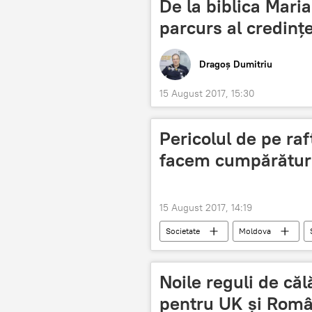
De la biblica Maria
parcurs al credințe
Dragoș Dumitriu
15 August 2017, 15:30
Pericolul de pe ra
facem cumpărături
15 August 2017, 14:19
Societate
Moldova
Noile reguli de că
pentru UK și Româ