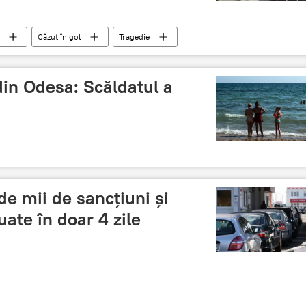
Căzut în gol
Tragedie
din Odesa: Scăldatul a
 de mii de sancţiuni şi
ate în doar 4 zile