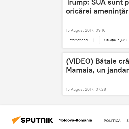
Trump: SUA sunt p
oricărei amenințăr
15 August 2017, 09:16
Internaţional
Situația în juru
(VIDEO) Bătaie crâ
Mamaia, un jandar
15 August 2017, 07:28
Moldova-România
POLITICĂ
S