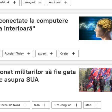
eabinsk
pasageri
Accident
 conectate la computere
a interioară"
Russian Today
expert
Creier
nat militarilor să fie gata
ac asupra SUA
l Coreei de Nord
SUA
Kim Jong-un
atac