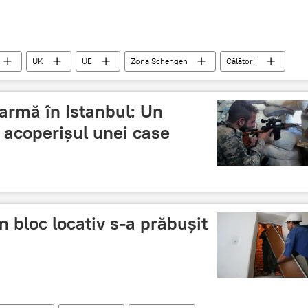
UK
UE
Zona Schengen
Călătorii
România
Brexit
armă în Istanbul: Un
 acoperișul unei case
n bloc locativ s-a prăbușit