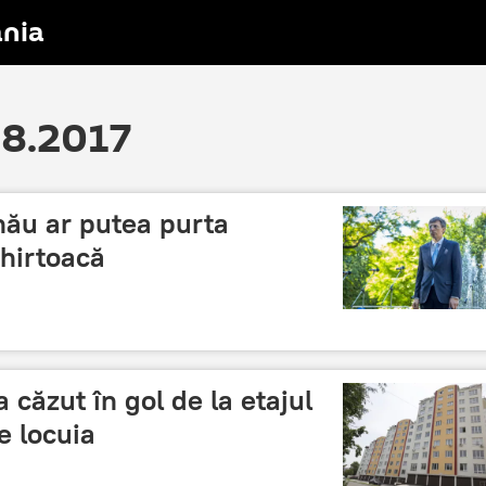
nia
08.2017
nău ar putea purta
hirtoacă
a căzut în gol de la etajul
re locuia