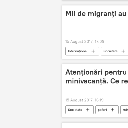
Mii de migranți au
15 August 2017, 17:09
Internaţional
Societate
Atenţionări pentru 
minivacanţă. Ce r
15 August 2017, 16:19
Societate
șoferi
min