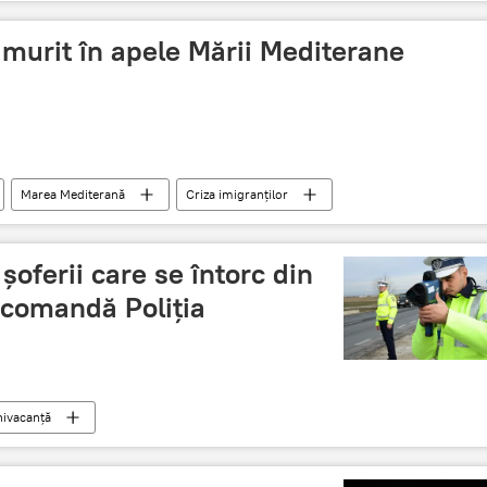
 murit în apele Mării Mediterane
Marea Mediterană
Criza imigranților
şoferii care se întorc din
ecomandă Poliţia
ivacanță