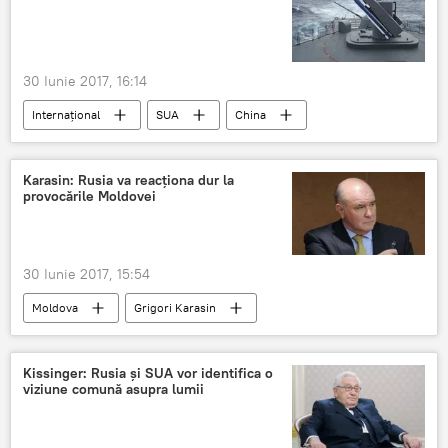
30 Iunie 2017, 16:14
Internaţional
SUA
China
Taiwan
Karasin: Rusia va reacționa dur la
provocările Moldovei
30 Iunie 2017, 15:54
Moldova
Grigori Karasin
Kissinger: Rusia și SUA vor identifica o
viziune comună asupra lumii