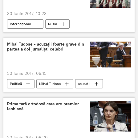
30 Iunie 2017, 10:23
Internaţional
Rusia
Statele Unite ale Americii
Mihai Tudose - acuzații foarte grave din
partea a doi jurnaliști celebri
30 Iunie 2017, 09:15
Politică
Mihai Tudose
acuzații
jurnaliști
Prima țară ortodoxă care are premier...
lesbiană!
30 Iunie 2017, 08:20