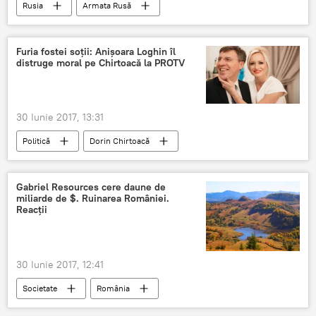
Rusia
Armata Rusă
Furia fostei soții: Anișoara Loghin îl
distruge moral pe Chirtoacă la PROTV
30 Iunie 2017, 13:31
Politică
Dorin Chirtoacă
Anișoara Loghin
Divorț
Știri
Soție
Căsătorie
primăria
Gabriel Resources cere daune de
miliarde de $. Ruinarea României.
Relația dintre Anișoara Loghin și Dorin Chirtoacă
Reacţii
30 Iunie 2017, 12:41
Societate
România