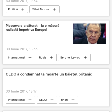
30 Iunie 2017, 19:54
Politică
Mihai Tudose
Moscova s-a săturat - ia o măsură
radicală împotriva Europei
30 Iunie 2017, 18:55
Internaţional
Rusia
Serghei Lavrov
CEDO a condamnat la moarte un băieţel britanic
30 Iunie 2017, 18:17
Internaţional
CEDO
tineri
părinți
britanic