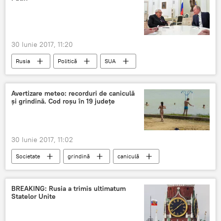
30 Iunie 2017, 11:20
Rusia
Politică
SUA
Henry Kissinger
Întâlnire
Kremlin
Avertizare meteo: recorduri de caniculă
și grindină. Cod roșu în 19 județe
30 Iunie 2017, 11:02
Societate
grindină
caniculă
BREAKING: Rusia a trimis ultimatum
Statelor Unite