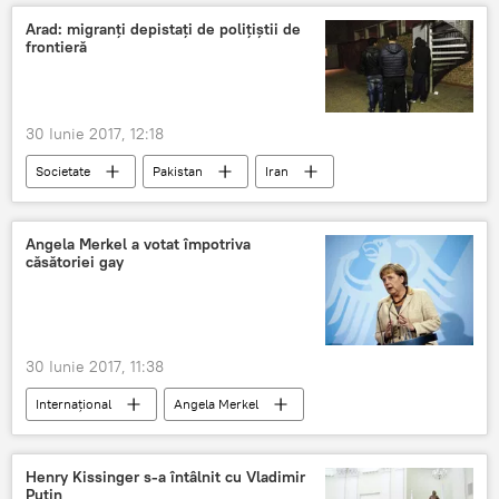
Arad: migranți depistați de polițiștii de
frontieră
30 Iunie 2017, 12:18
Societate
Pakistan
Iran
Siria
Angela Merkel a votat împotriva
căsătoriei gay
30 Iunie 2017, 11:38
Internaţional
Angela Merkel
Henry Kissinger s-a întâlnit cu Vladimir
Putin