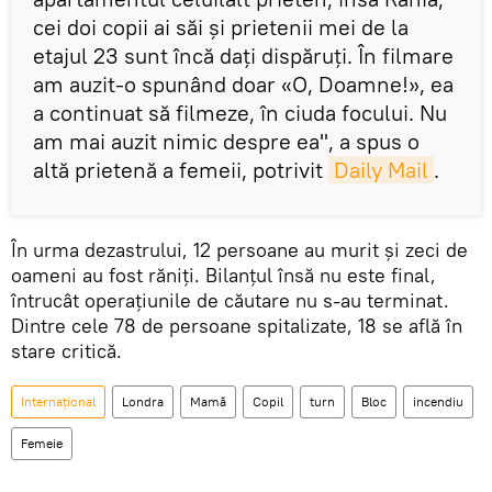
cei doi copii ai săi și prietenii mei de la
etajul 23 sunt încă daţi dispăruţi. În filmare
am auzit-o spunând doar «O, Doamne!», ea
a continuat să filmeze, în ciuda focului. Nu
am mai auzit nimic despre ea", a spus o
altă prietenă a femeii, potrivit
Daily Mail
.
În urma dezastrului, 12 persoane au murit şi zeci de
oameni au fost răniţi. Bilanţul însă nu este final,
întrucât operaţiunile de căutare nu s-au terminat.
Dintre cele 78 de persoane spitalizate, 18 se află în
stare critică.
Internaţional
Londra
Mamă
Copil
turn
Bloc
incendiu
Femeie