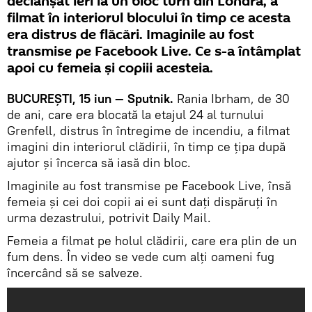
declanşat ieri la un bloc turn din Londra, a
filmat în interiorul blocului în timp ce acesta
era distrus de flăcări. Imaginile au fost
transmise pe Facebook Live. Ce s-a întâmplat
apoi cu femeia şi copiii acesteia.
BUCUREŞTI, 15 iun — Sputnik.
Rania Ibrham, de 30
de ani, care era blocată la etajul 24 al turnului
Grenfell, distrus în întregime de incendiu, a filmat
imagini din interiorul clădirii, în timp ce ţipa după
ajutor şi încerca să iasă din bloc.
Imaginile au fost transmise pe Facebook Live, însă
femeia şi cei doi copii ai ei sunt daţi dispăruţi în
urma dezastrului, potrivit Daily Mail.
Femeia a filmat pe holul clădirii, care era plin de un
fum dens. În video se vede cum alţi oameni fug
încercând să se salveze.