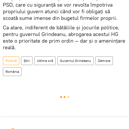
PSD, care cu siguranță se vor revolta împotriva
propriului guvern atunci când vor fi obligați să
scoată sume imense din bugetul firmelor proprii.
Ca atare, indiferent de bătăliile și jocurile politice,
pentru guvernul Grindeanu, abrogarea acestui HG
este o prioritate de prim ordin — dar și o amenințare
reală.
Politică
Știri
Ultima oră
Guvernul Grindeanu
Demisie
România