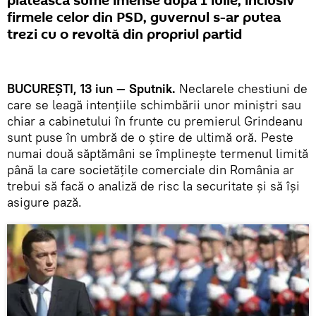
plătească sume imense după 1 iulie, inclusiv
firmele celor din PSD, guvernul s-ar putea
trezi cu o revoltă din propriul partid
BUCUREȘTI, 13 iun — Sputnik.
Neclarele chestiuni de
care se leagă intențiile schimbării unor miniștri sau
chiar a cabinetului în frunte cu premierul Grindeanu
sunt puse în umbră de o știre de ultimă oră. Peste
numai două săptămâni se împlinește termenul limită
până la care societățile comerciale din România ar
trebui să facă o analiză de risc la securitate și să își
asigure pază.