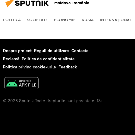
Moldova-România
POLITICĂ
SOCIETATE
ECONOMIE
RUSIA
INTERNAŢIONAL
Despre proiect
Reguli de utilizare
Contacte
Reclamă
Politica de confidențialitate
Politica privind cookie-urile
Feedback
© 2026 Sputnik Toate drepturile sunt garantate. 18+