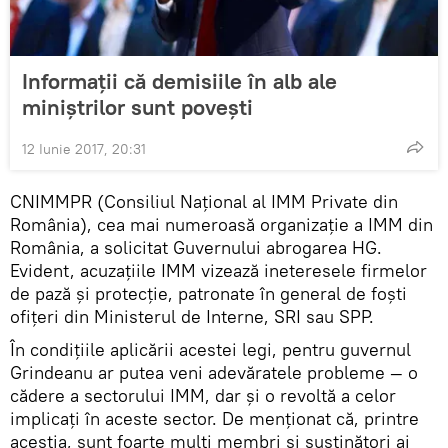
Informații că demisiile în alb ale
miniștrilor sunt povești
12 Iunie 2017, 20:31
CNIMMPR (Consiliul Național al IMM Private din
România), cea mai numeroasă organizație a IMM din
România, a solicitat Guvernului abrogarea HG.
Evident, acuzațiile IMM vizează ineteresele firmelor
de pază și protecție, patronate în general de foști
ofițeri din Ministerul de Interne, SRI sau SPP.
În condițiile aplicării acestei legi, pentru guvernul
Grindeanu ar putea veni adevăratele probleme — o
cădere a sectorului IMM, dar și o revoltă a celor
implicați în aceste sector. De menționat că, printre
aceștia, sunt foarte mulți membri și susținători ai