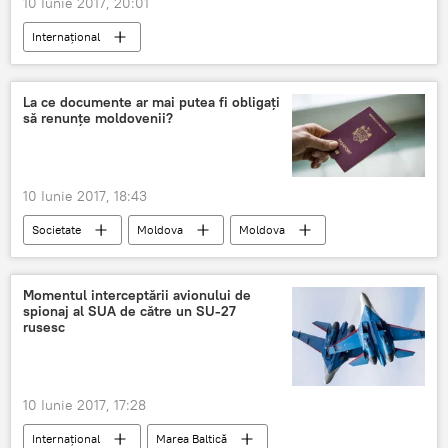
10 Iunie 2017, 20:01
Internaţional
Alegerile parlamentare din Marea Britanie 2017
Marea Britanie
Irlanda de Nord
La ce documente ar mai putea fi obligați
să renunțe moldovenii?
Theresa May
Partidul Conservator
Alegerile parlamentare din Marea Britanie
Coaliție
Guvern
10 Iunie 2017, 18:43
Societate
Moldova
Moldova
Permis de conducere
Acte
Schimbare
Momentul interceptării avionului de
spionaj al SUA de către un SU-27
rusesc
10 Iunie 2017, 17:28
Internaţional
Marea Baltică