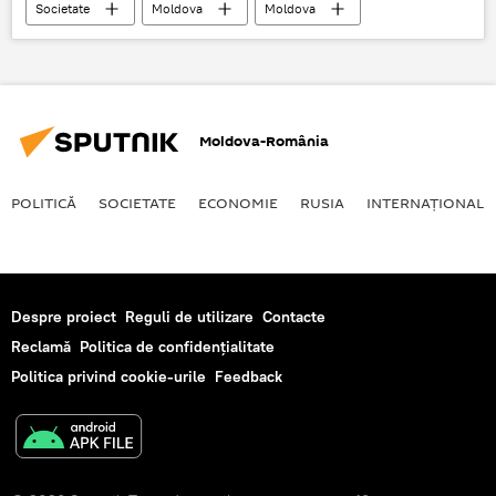
Societate
Moldova
Moldova
șobolani
Invazie
Gunoi
Pericol
Infecție
Moldova-România
POLITICĂ
SOCIETATE
ECONOMIE
RUSIA
INTERNAŢIONAL
Despre proiect
Reguli de utilizare
Contacte
Reclamă
Politica de confidențialitate
Politica privind cookie-urile
Feedback