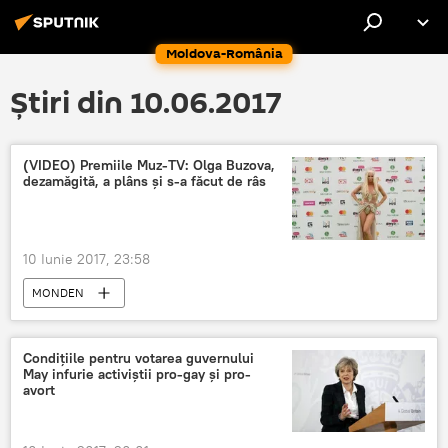
Moldova-România
Știri din 10.06.2017
(VIDEO) Premiile Muz-TV: Olga Buzova,
dezamăgită, a plâns şi s-a făcut de râs
10 Iunie 2017, 23:58
MONDEN
Condițiile pentru votarea guvernului
May infurie activiștii pro-gay și pro-
avort