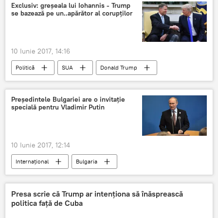
Petru și Pavel
Cadou
Președinte
Exclusiv: greșeala lui Iohannis - Trump
se bazează pe un..apărător al corupților
Papa
10 Iunie 2017, 14:16
Politică
SUA
Donald Trump
Klaus Iohannis
Casa Albă
Vizită oficială
România
Președintele Bulgariei are o invitație
specială pentru Vladimir Putin
10 Iunie 2017, 12:14
Internaţional
Bulgaria
Vladimir Putin
Rumen Radev
Eliberare
ceremonie
Invitație
Presa scrie că Trump ar intenționa să înăsprească
politica față de Cuba