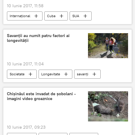
10 Iunie 2017, 11:58
Internaţional
Cuba
SUA
Donald Trump
înăsprire
Comerț
Circulație
Cetățeni
Politică
Savanții au numit patru factori ai
longevității
10 Iunie 2017, 11:04
Societate
Longevitate
savanți
factori
SĂNĂTATE
Chișinăul este invadat de șobolani -
imagini video groaznice
10 Iunie 2017, 09:23