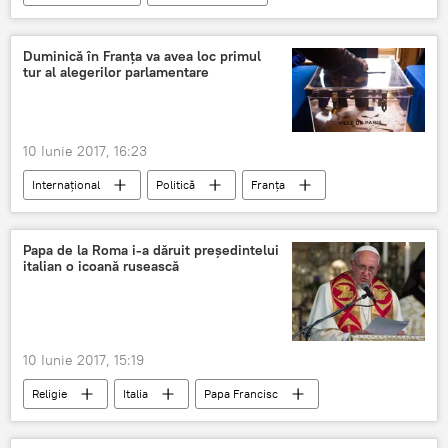
Pentagon
Ministerul Apărării al Federației Ruse
Duminică în Franța va avea loc primul
tur al alegerilor parlamentare
Avion militar
Interceptare
10 Iunie 2017, 16:23
Internaţional
Politică
Franța
Candidați
Turul întâi
alegeri parlamentare
Papa de la Roma i-a dăruit președintelui
italian o icoană rusească
10 Iunie 2017, 15:19
Religie
Italia
Papa Francisc
Sergio Mattarella
icoană