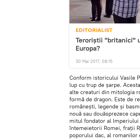
EDITORIALIST
Teroriștii "britanici"
Europa?
30 Mai 2017, 08:15
Conform istoricului Vasile P
lup cu trup de șarpe. Acesta
alte creaturi din mitologia
formă de dragon. Este de rem
românești, legende și basme,
nouă sau douăsprezece capet
mitul fondator al Imperiului
întemeietorii Romei, frații
poporului dac, al romanilor c