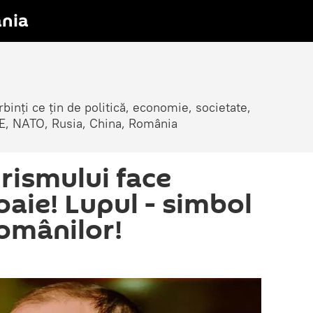
nia
erbinți ce țin de politică, economie, societate,
, UE, NATO, Rusia, China, România
urismului face
oaie! Lupul - simbol
românilor!