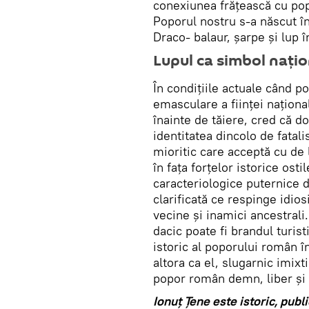
conexiunea frățească cu pop
Poporul nostru s-a născut î
Draco- balaur, șarpe și lup î
Lupul ca simbol națio
În condițiile actuale când 
emasculare a ființei naționa
înainte de tăiere, cred că do
identitatea dincolo de fata
mioritic care acceptă cu de 
în fața forțelor istorice osti
caracteriologice puternice 
clarificată ce respinge idios
vecine și inamici ancestrali
dacic poate fi brandul turis
istoric al poporului român î
altora ca el, slugarnic imix
popor român demn, liber și
Ionuț Țene este istoric, publi