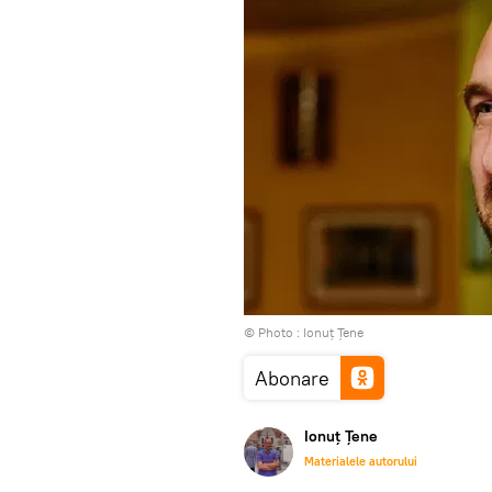
© Photo : Ionuț Țene
Abonare
Ionuț Țene
Materialele autorului