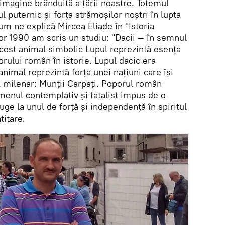
imagine brănduită a țării noastre. Totemul
l puternic și forța strămoșilor noștri în lupta
um ne explică Mircea Eliade în "Istoria
ilor 1990 am scris un studiu: "Dacii — în semnul
acest animal simbolic Lupul reprezintă esența
orului român în istorie. Lupul dacic era
 animal reprezintă forța unei națiuni care își
ul milenar: Munții Carpați. Poporul român
menul contemplativ și fatalist impus de o
uge la unul de forță și independență în spiritul
titare.