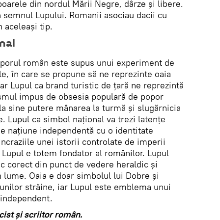
oarele din nordul Mării Negre, dârze și libere.
n semnul Lupului. Romanii asociau dacii cu
n aceleași tip.
nal
poporul român este supus unui experiment de
le, în care se propune să ne reprezinte oaia
ar Lupul ca brand turistic de țară ne reprezintă
lismul impus de obsesia populară de popor
la sine putere mânarea la turmă și slugărnicia
le. Lupul ca simbol național va trezi latențe
de națiune independentă cu o identitate
incraziile unei istorii controlate de imperii
. Lupul e totem fondator al românilor. Lupul
tic corect din punct de vedere heraldic și
n lume. Oaia e doar simbolul lui Dobre și
tiunilor străine, iar Lupul este emblema unui
 independent.
cist și scriitor român.