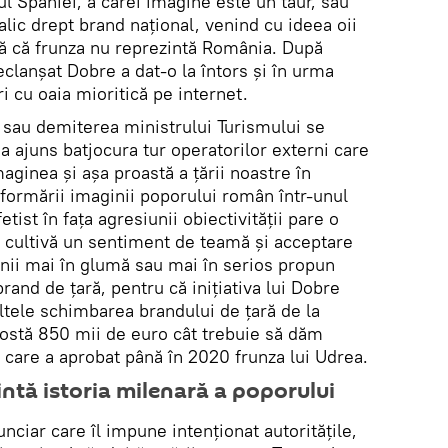
l Spaniei, a cărei imagine este un taur, sau
alic drept brand național, venind cu ideea oii
ă că frunza nu reprezintă România. După
clanșat Dobre a dat-o la întors și în urma
i cu oaia mioritică pe internet.
 sau demiterea ministrului Turismului se
 ajuns batjocura tur operatorilor externi care
aginea și așa proastă a țării noastre în
formării imaginii poporului român într-unul
tist în fața agresiunii obiectivității pare o
e cultivă un sentiment de teamă și acceptare
 Unii mai în glumă sau mai în serios propun
brand de țară, pentru că inițiativa lui Dobre
 altele schimbarea brandului de țară de la
 costă 850 mii de euro cât trebuie să dăm
 care a aprobat până în 2020 frunza lui Udrea.
ntă istoria milenară a poporului
nciar care îl impune intenționat autoritățile,