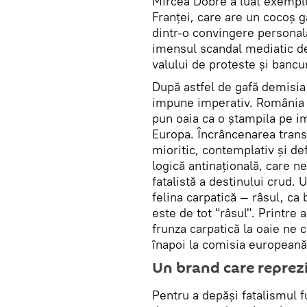
Mircea Dobre a luat exemplu
Franței, care are un cocoș g
dintr-o convingere personal
imensul scandal mediatic de
valului de proteste și bancur
După astfel de gafă demisia
impune imperativ. România a
pun oaia ca o ștampila pe im
Europa. Încrâncenarea trans
mioritic, contemplativ și defe
logică antinațională, care n
fatalistă a destinului crud.
felina carpatică — râsul, ca 
este de tot "râsul". Printre
frunza carpatică la oaie ne
înapoi la comisia europeană
Un brand care reprezi
Pentru a depăși fatalismul fu