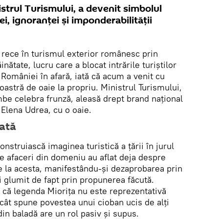
strul Turismului, a devenit simbolul
i, ignoranței și imponderabilității
 rece în turismul exterior românesc prin
ăinătate, lucru care a blocat intrările turiștilor
a României în afară, iată că acum a venit cu
noastră de oaie la propriu. Ministrul Turismului,
be celebra frunză, aleasă drept brand național
 Elena Udrea, cu o oaie.
ată
onstruiască imaginea turistică a țării în jurul
e afaceri din domeniu au aflat deja despre
de la acesta, manifestându-și dezaprobarea prin
i glumit de fapt prin propunerea făcută.
e că legenda Miorița nu este reprezentativă
cât spune povestea unui cioban ucis de alți
din baladă are un rol pasiv și supus.