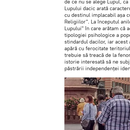
de ce nu se alege Lupul, ca 
Lupului dacic arată caracteru
cu destinul implacabil așa c
Religiilor". La începutul an
Lupului" în care arătam că 
tipologiei psihologice a pop
stindardul dacilor, iar acest
apără cu ferocitate teritori
trebuie să treacă de la feno
istorie interesată să ne subj
păstrării independenței iden