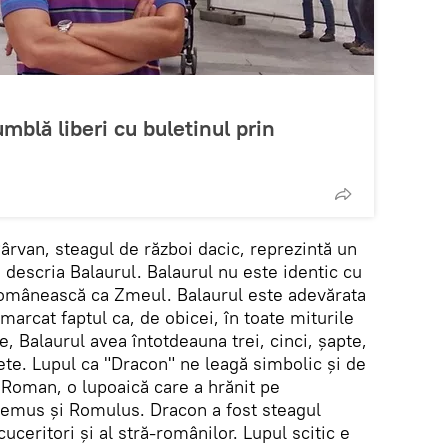
 umblă liberi cu buletinul prin
ârvan, steagul de război dacic, reprezintă un
 descria Balaurul. Balaurul nu este identic cu
 românească ca Zmeul. Balaurul este adevărata
arcat faptul ca, de obicei, în toate miturile
 Balaurul avea întotdeauna trei, cinci, șapte,
e. Lupul ca "Dracon" ne leagă simbolic și de
 Roman, o lupoaică care a hrănit pe
 Remus și Romulus. Dracon a fost steagul
uceritori și al stră-românilor. Lupul scitic e