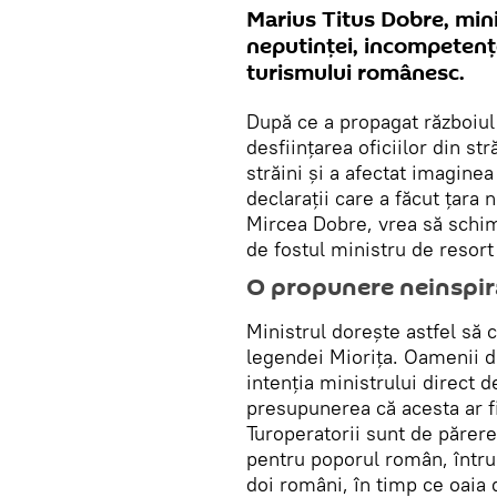
Marius Titus Dobre, mini
neputinței, incompetențe
turismului românesc.
După ce a propagat războiul
desființarea oficiilor din str
străini și a afectat imagine
declarații care a făcut țara 
Mircea Dobre, vrea să schim
de fostul ministru de resort
O propunere neinspir
Ministrul dorește astfel să c
legendei Miorița. Oamenii d
intenția ministrului direct 
presupunerea că acesta ar f
Turoperatorii sunt de părer
pentru poporul român, întru
doi români, în timp ce oaia 