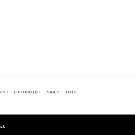
INII
EDITORIALIST
VIDEO
FOTO
ack