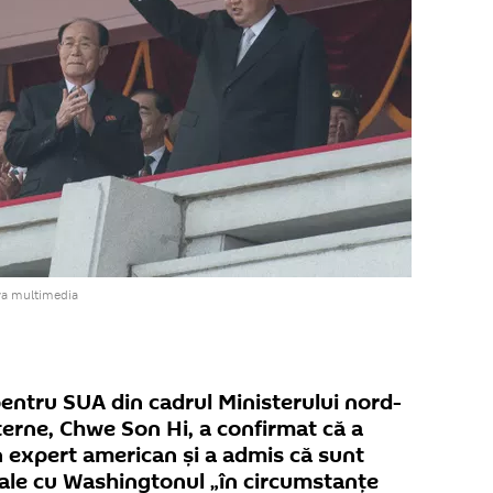
va multimedia
entru SUA din cadrul Ministerului nord-
terne, Chwe Son Hi, a confirmat că a
n expert american și a admis că sunt
rale cu Washingtonul „în circumstanțe