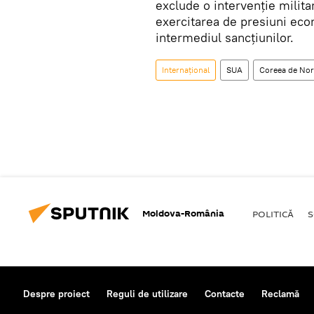
exclude o intervenție milita
exercitarea de presiuni ec
intermediul sancțiunilor.
Internaţional
SUA
Coreea de No
Moldova-România
POLITICĂ
S
Despre proiect
Reguli de utilizare
Contacte
Reclamă