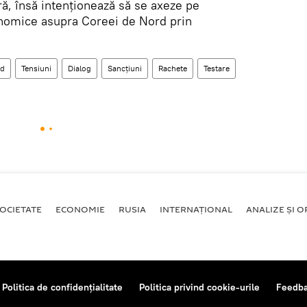
ră, însă intenționează să se axeze pe
onomice asupra Coreei de Nord prin
rd
Tensiuni
Dialog
Sancțiuni
Rachete
Testare
OCIETATE
ECONOMIE
RUSIA
INTERNAŢIONAL
ANALIZE ȘI OP
Politica de confidențialitate
Politica privind cookie-urile
Feedb