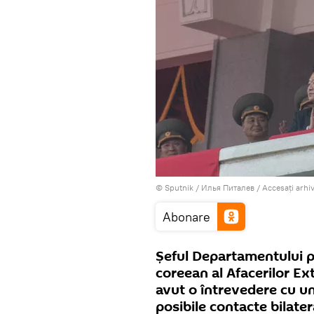
© Sputnik / Илья Питалев
/
Accesați arhi
Abonare
Șeful Departamentului p
coreean al Afacerilor Ex
avut o întrevedere cu u
posibile contacte bilate