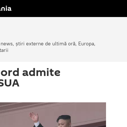
nia
 news, știri externe de ultimă oră, Europa,
arii
Nord admite
 SUA