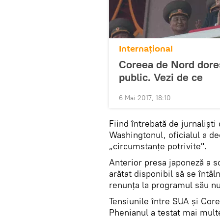
Internaţional
Coreea de Nord dore
public. Vezi de ce
6 Mai 2017, 18:10
Fiind întrebată de jurnaliști
Washingtonul, oficialul a de
„circumstanțe potrivite".
Anterior presa japoneză a s
arătat disponibil să se înt
renunța la programul său nu
Tensiunile între SUA și Core
Phenianul a testat mai mult